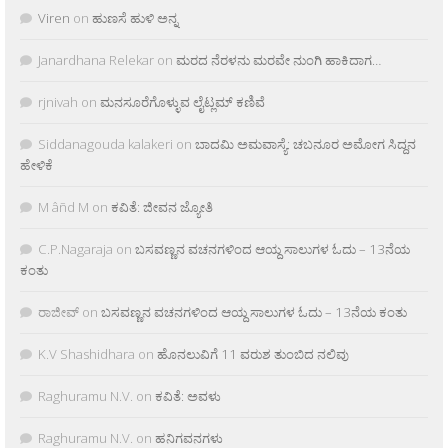
Viren
on
ಹುಣಸೆ ಹುಳಿ ಅನ್ನ
Janardhana Relekar
on
ಮರದ ನೆರಳನು ಮರವೇ ನುಂಗಿ ಹಾಕಿದಾಗ…
rjnivah
on
ಮನಸೂರೆಗೊಳ್ಳುವ ಲೈಟ್ಲಮ್ ಕಣಿವೆ
Siddanagouda kalakeri
on
ಬಾದಮಿ ಅಮವಾಸ್ಯೆ: ಚಬನೂರ ಅಮೋಗ ಸಿದ್ದನ
ಹೇಳಿಕೆ
M âñd M
on
ಕವಿತೆ: ಜೀವನ ಜ್ಯೋತಿ
C.P.Nagaraja
on
ಬಸವಣ್ಣನ ವಚನಗಳಿಂದ ಆಯ್ದ ಸಾಲುಗಳ ಓದು – 13ನೆಯ
ಕಂತು
ರಾಜೀವ್
on
ಬಸವಣ್ಣನ ವಚನಗಳಿಂದ ಆಯ್ದ ಸಾಲುಗಳ ಓದು – 13ನೆಯ ಕಂತು
K.V Shashidhara
on
ಹೊನಲುವಿಗೆ 11 ವರುಶ ತುಂಬಿದ ನಲಿವು
Raghuramu N.V.
on
ಕವಿತೆ: ಅವಳು
Raghuramu N.V.
on
ಹನಿಗವನಗಳು