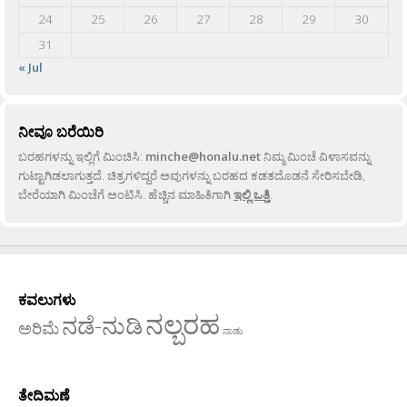
24
25
26
27
28
29
30
31
« Jul
ನೀವೂ ಬರೆಯಿರಿ
ಬರಹಗಳನ್ನು ಇಲ್ಲಿಗೆ ಮಿಂಚಿಸಿ:
minche@honalu.net
ನಿಮ್ಮ ಮಿಂಚೆ ವಿಳಾಸವನ್ನು
ಗುಟ್ಟಾಗಿಡಲಾಗುತ್ತದೆ. ಚಿತ್ರಗಳಿದ್ದರೆ ಅವುಗಳನ್ನು ಬರಹದ ಕಡತದೊಡನೆ ಸೇರಿಸಬೇಡಿ,
ಬೇರೆಯಾಗಿ ಮಿಂಚೆಗೆ ಅಂಟಿಸಿ. ಹೆಚ್ಚಿನ ಮಾಹಿತಿಗಾಗಿ
ಇಲ್ಲಿ ಒತ್ತಿ
.
ಕವಲುಗಳು
ನಲ್ಬರಹ
ನಡೆ-ನುಡಿ
ಅರಿಮೆ
ನಾಡು
ತೇದಿಮಣೆ