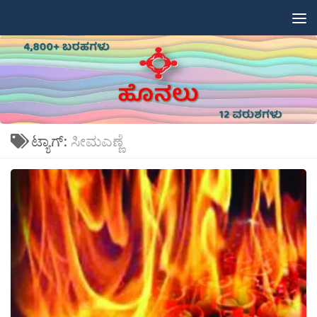
Skip to content
ಟ್ಯಾಗ್:
ಸೀಮಎಣ್ಣೆ