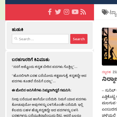
ಟ್ಯ
ಹುಡುಕಿ
Search
for:
ಬರಹಗಾರರಿಗೆ ಕಿವಿಮಾತು
“ನನಗೆ ಅಶ್ಟೊಂದು ಕನ್ನಡ ಬೇರಿನ ಪದಗಳು ಗೊತ್ತಿಲ್ಲ”…
ನಲ್ಬರಹ
25
“ಹೊನಲಿಗಾಗಿ ಬರಹ ಬರೆಯೋದು ಕಶ್ಟವಾಗುತ್ತೆ. ಕನ್ನಡದ್ದೇ ಆದ
ನಿರ‍್ಮಾ
ಪದಗಳು ಕೂಡಲೆ ನೆನಪಿಗೆ ಬರಲ್ಲ”…
– ಸುನಿಲ್ 
ಈ ಮೇಲಿನ ಅನಿಸಿಕೆಗಳು ನಿಮ್ಮದಾಗಿದ್ದರೆ ಗಮನಿಸಿ:
ಎತ್ತಿಕೊಟ್
ನೀವು ಬರೆಯುವ ಹಾಗೆಯೇ ಬರೆಯಿರಿ. ನಿಮಗೆ ಯಾವ ಪದಗಳು
ಮಲಗುವ ಕೋಣ
ತೋಚುವುದೋ ಅವುಗಳನ್ನು ಬಳಸಿಕೊಂಡೇ ಬರೆಯಿರಿ. ಇಲ್ಲಿ
ಎಂಬುದನ್ನ
ಕೆಲವರು ಬಹಳ ಹೆಚ್ಚು ಕನ್ನಡದ್ದೇ ಆದ ಪದಗಳನ್ನು ಬಳಸಿ
ಚಳಿಯಲ್ಲಿ 
ಬರಹಗಳನ್ನು ಬರೆಯುತ್ತಿದ್ದಾರೆಂಬುದು ದಿಟ. ಆದರೆ ಎಲ್ಲರೂ