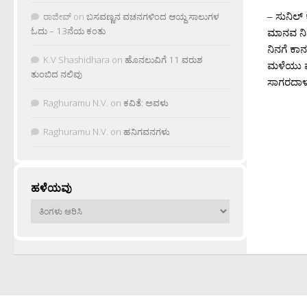
– ಸುನಿಲ್ 
ರಾಜೀವ್
on
ಬಸವಣ್ಣನ ವಚನಗಳಿಂದ ಆಯ್ದ ಸಾಲುಗಳ
ಓದು – 13ನೆಯ ಕಂತು
ಮಾನವ ನಿನ
ನಿನಗೆ ಕ
K.V Shashidhara
on
ಹೊನಲುವಿಗೆ 11 ವರುಶ
ಮಳೆಯು 
ತುಂಬಿದ ನಲಿವು
ಸಾಗರದಾಳದ
Raghuramu N.V.
on
ಕವಿತೆ: ಅವಳು
Raghuramu N.V.
on
ಹನಿಗವನಗಳು
ಹಳೆಯವು
ಹಳೆಯವು