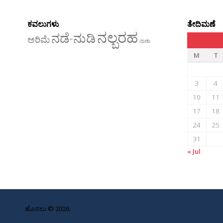
ಕವಲುಗಳು
ತೇದಿಮಣೆ
ನಲ್ಬರಹ
ನಡೆ-ನುಡಿ
ಅರಿಮೆ
ನಾಡು
M
T
3
4
10
11
17
18
24
25
31
« Jul
ಹೊನಲು © 2026.