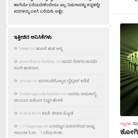
ಹಾಗೆಯೇ ಬರೆಯಬೇಕೆಂದೇನೂ ಇಲ್ಲ. ನಿಮಗಾದಶ್ಟು ಕನ್ನಡದ್ದೇ
ಪದಗಳನ್ನು ಬಳಸಿ ಬರೆಯಿರಿ, ಅಶ್ಟೇ.
ಇತ್ತೀಚಿನ ಅನಿಸಿಕೆಗಳು
Viren
on
ಹುಣಸೆ ಹುಳಿ ಅನ್ನ
Janardhana Relekar
on
ಮರದ ನೆರಳನು ಮರವೇ
ನುಂಗಿ ಹಾಕಿದಾಗ…
rjnivah
on
ಮನಸೂರೆಗೊಳ್ಳುವ ಲೈಟ್ಲಮ್ ಕಣಿವೆ
Siddanagouda kalakeri
on
ಬಾದಮಿ ಅಮವಾಸ್ಯೆ:
ಚಬನೂರ ಅಮೋಗ ಸಿದ್ದನ ಹೇಳಿಕೆ
M âñd M
on
ಕವಿತೆ: ಜೀವನ ಜ್ಯೋತಿ
ನಲ್ಬರಹ
02
C.P.Nagaraja
on
ಬಸವಣ್ಣನ ವಚನಗಳಿಂದ ಆಯ್ದ
ಕೋಗಿಲ
ಸಾಲುಗಳ ಓದು – 13ನೆಯ ಕಂತು