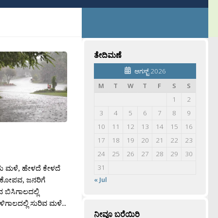
ತೇದಿಮಣೆ
ಆಗಸ್ಟ್ 2026
M
T
W
T
F
S
S
1
2
3
4
5
6
7
8
9
10
11
12
13
14
15
16
17
18
19
20
21
22
23
24
25
26
27
28
29
30
ು ಮಳೆ, ಹೇಳದೆ ಕೇಳದೆ
31
 ಕೋಪವ, ಜನರಿಗೆ
« Jul
ಬಿಸಿಗಾಲದಲ್ಲಿ
ಗಾಲದಲ್ಲಿ ಸುರಿವ ಮಳೆ...
ನೀವೂ ಬರೆಯಿರಿ