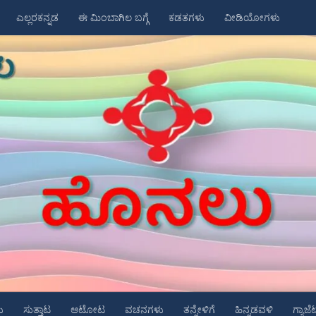
ಎಲ್ಲರಕನ್ನಡ
ಈ ಮಿಂಬಾಗಿಲ ಬಗ್ಗೆ
ಕಡತಗಳು
ವೀಡಿಯೋಗಳು
ು
ಸುತ್ತಾಟ
ಆಟೋಟ
ವಚನಗಳು
ತನ್ನೇಳಿಗೆ
ಹಿನ್ನಡವಳಿ
ಗ್ಯಾಜೆ