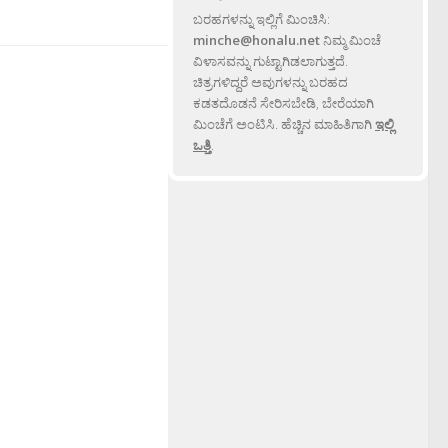
ಬರಹಗಳನ್ನು ಇಲ್ಲಿಗೆ ಮಿಂಚಿಸಿ:
minche@honalu.net
ನಿಮ್ಮ ಮಿಂಚೆ
ವಿಳಾಸವನ್ನು ಗುಟ್ಟಾಗಿಡಲಾಗುತ್ತದೆ.
ಚಿತ್ರಗಳಿದ್ದರೆ ಅವುಗಳನ್ನು ಬರಹದ
ಕಡತದೊಡನೆ ಸೇರಿಸಬೇಡಿ, ಬೇರೆಯಾಗಿ
ಮಿಂಚೆಗೆ ಅಂಟಿಸಿ. ಹೆಚ್ಚಿನ ಮಾಹಿತಿಗಾಗಿ
ಇಲ್ಲಿ
ಒತ್ತಿ
.