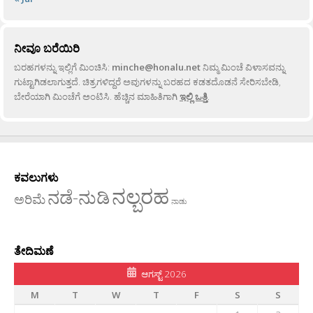
ನೀವೂ ಬರೆಯಿರಿ
ಬರಹಗಳನ್ನು ಇಲ್ಲಿಗೆ ಮಿಂಚಿಸಿ:
minche@honalu.net
ನಿಮ್ಮ ಮಿಂಚೆ ವಿಳಾಸವನ್ನು
ಗುಟ್ಟಾಗಿಡಲಾಗುತ್ತದೆ. ಚಿತ್ರಗಳಿದ್ದರೆ ಅವುಗಳನ್ನು ಬರಹದ ಕಡತದೊಡನೆ ಸೇರಿಸಬೇಡಿ,
ಬೇರೆಯಾಗಿ ಮಿಂಚೆಗೆ ಅಂಟಿಸಿ. ಹೆಚ್ಚಿನ ಮಾಹಿತಿಗಾಗಿ
ಇಲ್ಲಿ ಒತ್ತಿ
.
ಕವಲುಗಳು
ನಲ್ಬರಹ
ನಡೆ-ನುಡಿ
ಅರಿಮೆ
ನಾಡು
ತೇದಿಮಣೆ
ಆಗಸ್ಟ್ 2026
M
T
W
T
F
S
S