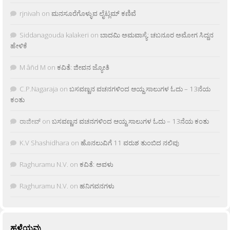
rjnivah
on
ಮನಸೂರೆಗೊಳ್ಳುವ ಲೈಟ್ಲಮ್ ಕಣಿವೆ
Siddanagouda kalakeri
on
ಬಾದಮಿ ಅಮವಾಸ್ಯೆ: ಚಬನೂರ ಅಮೋಗ ಸಿದ್ದನ
ಹೇಳಿಕೆ
M âñd M
on
ಕವಿತೆ: ಜೀವನ ಜ್ಯೋತಿ
C.P.Nagaraja
on
ಬಸವಣ್ಣನ ವಚನಗಳಿಂದ ಆಯ್ದ ಸಾಲುಗಳ ಓದು – 13ನೆಯ
ಕಂತು
ರಾಜೀವ್
on
ಬಸವಣ್ಣನ ವಚನಗಳಿಂದ ಆಯ್ದ ಸಾಲುಗಳ ಓದು – 13ನೆಯ ಕಂತು
K.V Shashidhara
on
ಹೊನಲುವಿಗೆ 11 ವರುಶ ತುಂಬಿದ ನಲಿವು
Raghuramu N.V.
on
ಕವಿತೆ: ಅವಳು
Raghuramu N.V.
on
ಹನಿಗವನಗಳು
ಹಳೆಯವು