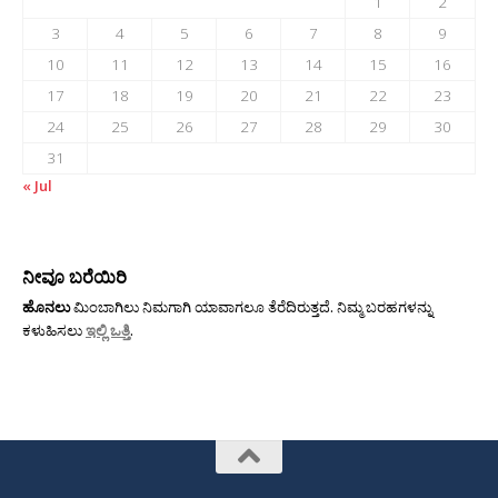
1
2
3
4
5
6
7
8
9
10
11
12
13
14
15
16
17
18
19
20
21
22
23
24
25
26
27
28
29
30
31
« Jul
ನೀವೂ ಬರೆಯಿರಿ
ಹೊನಲು
ಮಿಂಬಾಗಿಲು ನಿಮಗಾಗಿ ಯಾವಾಗಲೂ ತೆರೆದಿರುತ್ತದೆ. ನಿಮ್ಮ ಬರಹಗಳನ್ನು
ಕಳುಹಿಸಲು
ಇಲ್ಲಿ ಒತ್ತಿ
.