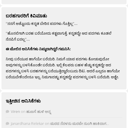
ಬರಹಗಾರರಿಗೆ ಕಿವಿಮಾತು
“ನನಗೆ ಅಶ್ಟೊಂದು ಕನ್ನಡ ಬೇರಿನ ಪದಗಳು ಗೊತ್ತಿಲ್ಲ”…
“ಹೊನಲಿಗಾಗಿ ಬರಹ ಬರೆಯೋದು ಕಶ್ಟವಾಗುತ್ತೆ. ಕನ್ನಡದ್ದೇ ಆದ ಪದಗಳು ಕೂಡಲೆ
ನೆನಪಿಗೆ ಬರಲ್ಲ”…
ಈ ಮೇಲಿನ ಅನಿಸಿಕೆಗಳು ನಿಮ್ಮದಾಗಿದ್ದರೆ ಗಮನಿಸಿ:
ನೀವು ಬರೆಯುವ ಹಾಗೆಯೇ ಬರೆಯಿರಿ. ನಿಮಗೆ ಯಾವ ಪದಗಳು ತೋಚುವುದೋ
ಅವುಗಳನ್ನು ಬಳಸಿಕೊಂಡೇ ಬರೆಯಿರಿ. ಇಲ್ಲಿ ಕೆಲವರು ಬಹಳ ಹೆಚ್ಚು ಕನ್ನಡದ್ದೇ ಆದ
ಪದಗಳನ್ನು ಬಳಸಿ ಬರಹಗಳನ್ನು ಬರೆಯುತ್ತಿದ್ದಾರೆಂಬುದು ದಿಟ. ಆದರೆ ಎಲ್ಲರೂ ಹಾಗೆಯೇ
ಬರೆಯಬೇಕೆಂದೇನೂ ಇಲ್ಲ. ನಿಮಗಾದಶ್ಟು ಕನ್ನಡದ್ದೇ ಪದಗಳನ್ನು ಬಳಸಿ ಬರೆಯಿರಿ, ಅಶ್ಟೇ.
ಇತ್ತೀಚಿನ ಅನಿಸಿಕೆಗಳು
Viren
on
ಹುಣಸೆ ಹುಳಿ ಅನ್ನ
Janardhana Relekar
on
ಮರದ ನೆರಳನು ಮರವೇ ನುಂಗಿ ಹಾಕಿದಾಗ…