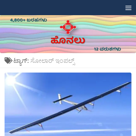
Skip to content
ಟ್ಯಾಗ್:
ಸೋಲಾರ್ ಇಂಪಲ್ಸ್