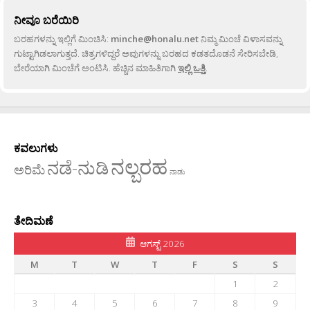
ನೀವೂ ಬರೆಯಿರಿ
ಬರಹಗಳನ್ನು ಇಲ್ಲಿಗೆ ಮಿಂಚಿಸಿ:
minche@honalu.net
ನಿಮ್ಮ ಮಿಂಚೆ ವಿಳಾಸವನ್ನು
ಗುಟ್ಟಾಗಿಡಲಾಗುತ್ತದೆ. ಚಿತ್ರಗಳಿದ್ದರೆ ಅವುಗಳನ್ನು ಬರಹದ ಕಡತದೊಡನೆ ಸೇರಿಸಬೇಡಿ,
ಬೇರೆಯಾಗಿ ಮಿಂಚೆಗೆ ಅಂಟಿಸಿ. ಹೆಚ್ಚಿನ ಮಾಹಿತಿಗಾಗಿ
ಇಲ್ಲಿ ಒತ್ತಿ
.
ಕವಲುಗಳು
ನಲ್ಬರಹ
ನಡೆ-ನುಡಿ
ಅರಿಮೆ
ನಾಡು
ತೇದಿಮಣೆ
ಆಗಸ್ಟ್ 2026
M
T
W
T
F
S
S
1
2
3
4
5
6
7
8
9