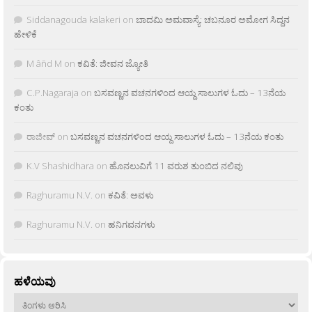
Siddanagouda kalakeri
on
ಬಾದಮಿ ಅಮವಾಸ್ಯೆ: ಚಬನೂರ ಅಮೋಗ ಸಿದ್ದನ
ಹೇಳಿಕೆ
M âñd M
on
ಕವಿತೆ: ಜೀವನ ಜ್ಯೋತಿ
C.P.Nagaraja
on
ಬಸವಣ್ಣನ ವಚನಗಳಿಂದ ಆಯ್ದ ಸಾಲುಗಳ ಓದು – 13ನೆಯ
ಕಂತು
ರಾಜೀವ್
on
ಬಸವಣ್ಣನ ವಚನಗಳಿಂದ ಆಯ್ದ ಸಾಲುಗಳ ಓದು – 13ನೆಯ ಕಂತು
K.V Shashidhara
on
ಹೊನಲುವಿಗೆ 11 ವರುಶ ತುಂಬಿದ ನಲಿವು
Raghuramu N.V.
on
ಕವಿತೆ: ಅವಳು
Raghuramu N.V.
on
ಹನಿಗವನಗಳು
ಹಳೆಯವು
ಹಳೆಯವು