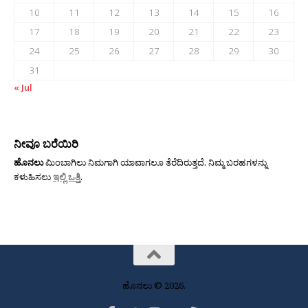
10
11
12
13
14
15
16
17
18
19
20
21
22
23
24
25
26
27
28
29
30
31
« Jul
ನೀವೂ ಬರೆಯಿರಿ
ಹೊನಲು
ಮಿಂಬಾಗಿಲು ನಿಮಗಾಗಿ ಯಾವಾಗಲೂ ತೆರೆದಿರುತ್ತದೆ. ನಿಮ್ಮ ಬರಹಗಳನ್ನು
ಕಳುಹಿಸಲು
ಇಲ್ಲಿ ಒತ್ತಿ
.
ಹೊನಲು © 2026.