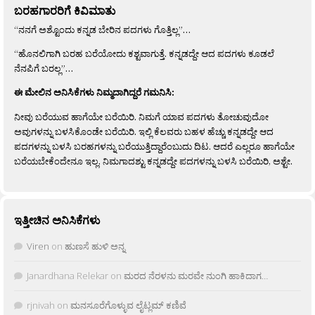
ಬರಹಗಾರರಿಗೆ ಕಿವಿಮಾತು
“ನನಗೆ ಅಶ್ಟೊಂದು ಕನ್ನಡ ಬೇರಿನ ಪದಗಳು ಗೊತ್ತಿಲ್ಲ”…
“ಹೊನಲಿಗಾಗಿ ಬರಹ ಬರೆಯೋದು ಕಶ್ಟವಾಗುತ್ತೆ. ಕನ್ನಡದ್ದೇ ಆದ ಪದಗಳು ಕೂಡಲೆ
ನೆನಪಿಗೆ ಬರಲ್ಲ”…
ಈ ಮೇಲಿನ ಅನಿಸಿಕೆಗಳು ನಿಮ್ಮದಾಗಿದ್ದರೆ ಗಮನಿಸಿ:
ನೀವು ಬರೆಯುವ ಹಾಗೆಯೇ ಬರೆಯಿರಿ. ನಿಮಗೆ ಯಾವ ಪದಗಳು ತೋಚುವುದೋ
ಅವುಗಳನ್ನು ಬಳಸಿಕೊಂಡೇ ಬರೆಯಿರಿ. ಇಲ್ಲಿ ಕೆಲವರು ಬಹಳ ಹೆಚ್ಚು ಕನ್ನಡದ್ದೇ ಆದ
ಪದಗಳನ್ನು ಬಳಸಿ ಬರಹಗಳನ್ನು ಬರೆಯುತ್ತಿದ್ದಾರೆಂಬುದು ದಿಟ. ಆದರೆ ಎಲ್ಲರೂ ಹಾಗೆಯೇ
ಬರೆಯಬೇಕೆಂದೇನೂ ಇಲ್ಲ. ನಿಮಗಾದಶ್ಟು ಕನ್ನಡದ್ದೇ ಪದಗಳನ್ನು ಬಳಸಿ ಬರೆಯಿರಿ, ಅಶ್ಟೇ.
ಇತ್ತೀಚಿನ ಅನಿಸಿಕೆಗಳು
Viren
on
ಹುಣಸೆ ಹುಳಿ ಅನ್ನ
Janardhana Relekar
on
ಮರದ ನೆರಳನು ಮರವೇ ನುಂಗಿ ಹಾಕಿದಾಗ…
rjnivah
on
ಮನಸೂರೆಗೊಳ್ಳುವ ಲೈಟ್ಲಮ್ ಕಣಿವೆ