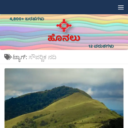
Skip to content
ಟ್ಯಾಗ್:
ಸೌಪರ‍್ಣಿಕ ನದಿ