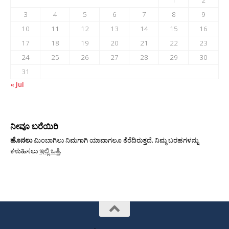
1
2
3
4
5
6
7
8
9
10
11
12
13
14
15
16
17
18
19
20
21
22
23
24
25
26
27
28
29
30
31
« Jul
ನೀವೂ ಬರೆಯಿರಿ
ಹೊನಲು
ಮಿಂಬಾಗಿಲು ನಿಮಗಾಗಿ ಯಾವಾಗಲೂ ತೆರೆದಿರುತ್ತದೆ. ನಿಮ್ಮ ಬರಹಗಳನ್ನು
ಕಳುಹಿಸಲು
ಇಲ್ಲಿ ಒತ್ತಿ
.