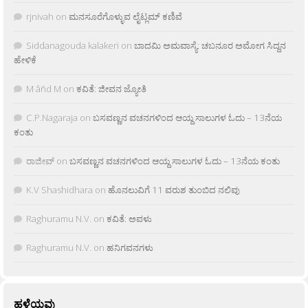
rjnivah
on
ಮನಸೂರೆಗೊಳ್ಳುವ ಲೈಟ್ಲಮ್ ಕಣಿವೆ
Siddanagouda kalakeri
on
ಬಾದಮಿ ಅಮವಾಸ್ಯೆ: ಚಬನೂರ ಅಮೋಗ ಸಿದ್ದನ
ಹೇಳಿಕೆ
M âñd M
on
ಕವಿತೆ: ಜೀವನ ಜ್ಯೋತಿ
C.P.Nagaraja
on
ಬಸವಣ್ಣನ ವಚನಗಳಿಂದ ಆಯ್ದ ಸಾಲುಗಳ ಓದು – 13ನೆಯ
ಕಂತು
ರಾಜೀವ್
on
ಬಸವಣ್ಣನ ವಚನಗಳಿಂದ ಆಯ್ದ ಸಾಲುಗಳ ಓದು – 13ನೆಯ ಕಂತು
K.V Shashidhara
on
ಹೊನಲುವಿಗೆ 11 ವರುಶ ತುಂಬಿದ ನಲಿವು
Raghuramu N.V.
on
ಕವಿತೆ: ಅವಳು
Raghuramu N.V.
on
ಹನಿಗವನಗಳು
ಹಳೆಯವು