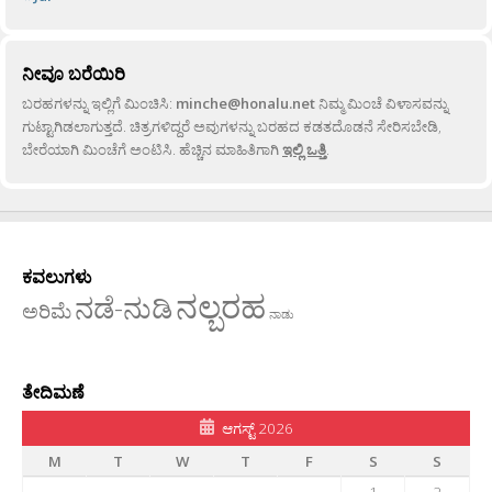
ನೀವೂ ಬರೆಯಿರಿ
ಬರಹಗಳನ್ನು ಇಲ್ಲಿಗೆ ಮಿಂಚಿಸಿ:
minche@honalu.net
ನಿಮ್ಮ ಮಿಂಚೆ ವಿಳಾಸವನ್ನು
ಗುಟ್ಟಾಗಿಡಲಾಗುತ್ತದೆ. ಚಿತ್ರಗಳಿದ್ದರೆ ಅವುಗಳನ್ನು ಬರಹದ ಕಡತದೊಡನೆ ಸೇರಿಸಬೇಡಿ,
ಬೇರೆಯಾಗಿ ಮಿಂಚೆಗೆ ಅಂಟಿಸಿ. ಹೆಚ್ಚಿನ ಮಾಹಿತಿಗಾಗಿ
ಇಲ್ಲಿ ಒತ್ತಿ
.
ಕವಲುಗಳು
ನಲ್ಬರಹ
ನಡೆ-ನುಡಿ
ಅರಿಮೆ
ನಾಡು
ತೇದಿಮಣೆ
ಆಗಸ್ಟ್ 2026
M
T
W
T
F
S
S