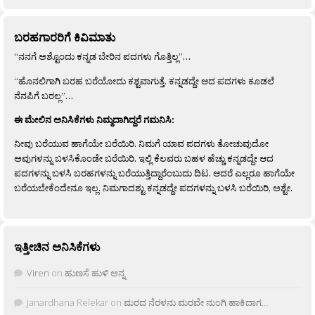
ಬರಹಗಾರರಿಗೆ ಕಿವಿಮಾತು
“ನನಗೆ ಅಶ್ಟೊಂದು ಕನ್ನಡ ಬೇರಿನ ಪದಗಳು ಗೊತ್ತಿಲ್ಲ”…
“ಹೊನಲಿಗಾಗಿ ಬರಹ ಬರೆಯೋದು ಕಶ್ಟವಾಗುತ್ತೆ. ಕನ್ನಡದ್ದೇ ಆದ ಪದಗಳು ಕೂಡಲೆ
ನೆನಪಿಗೆ ಬರಲ್ಲ”…
ಈ ಮೇಲಿನ ಅನಿಸಿಕೆಗಳು ನಿಮ್ಮದಾಗಿದ್ದರೆ ಗಮನಿಸಿ:
ನೀವು ಬರೆಯುವ ಹಾಗೆಯೇ ಬರೆಯಿರಿ. ನಿಮಗೆ ಯಾವ ಪದಗಳು ತೋಚುವುದೋ
ಅವುಗಳನ್ನು ಬಳಸಿಕೊಂಡೇ ಬರೆಯಿರಿ. ಇಲ್ಲಿ ಕೆಲವರು ಬಹಳ ಹೆಚ್ಚು ಕನ್ನಡದ್ದೇ ಆದ
ಪದಗಳನ್ನು ಬಳಸಿ ಬರಹಗಳನ್ನು ಬರೆಯುತ್ತಿದ್ದಾರೆಂಬುದು ದಿಟ. ಆದರೆ ಎಲ್ಲರೂ ಹಾಗೆಯೇ
ಬರೆಯಬೇಕೆಂದೇನೂ ಇಲ್ಲ. ನಿಮಗಾದಶ್ಟು ಕನ್ನಡದ್ದೇ ಪದಗಳನ್ನು ಬಳಸಿ ಬರೆಯಿರಿ, ಅಶ್ಟೇ.
ಇತ್ತೀಚಿನ ಅನಿಸಿಕೆಗಳು
Viren
on
ಹುಣಸೆ ಹುಳಿ ಅನ್ನ
Janardhana Relekar
on
ಮರದ ನೆರಳನು ಮರವೇ ನುಂಗಿ ಹಾಕಿದಾಗ…