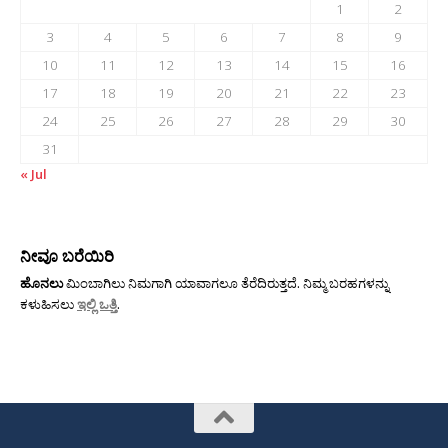
1
2
3
4
5
6
7
8
9
10
11
12
13
14
15
16
17
18
19
20
21
22
23
24
25
26
27
28
29
30
31
« Jul
ನೀವೂ ಬರೆಯಿರಿ
ಹೊನಲು
ಮಿಂಬಾಗಿಲು ನಿಮಗಾಗಿ ಯಾವಾಗಲೂ ತೆರೆದಿರುತ್ತದೆ. ನಿಮ್ಮ ಬರಹಗಳನ್ನು
ಕಳುಹಿಸಲು
ಇಲ್ಲಿ ಒತ್ತಿ
.