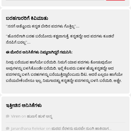
ಬರಹಗಾರರಿಗೆ ಕಿವಿಮಾತು
“ನನಗೆ ಅಶ್ಟೊಂದು ಕನ್ನಡ ಬೇರಿನ ಪದಗಳು ಗೊತ್ತಿಲ್ಲ”…
“ಹೊನಲಿಗಾಗಿ ಬರಹ ಬರೆಯೋದು ಕಶ್ಟವಾಗುತ್ತೆ. ಕನ್ನಡದ್ದೇ ಆದ ಪದಗಳು ಕೂಡಲೆ
ನೆನಪಿಗೆ ಬರಲ್ಲ”…
ಈ ಮೇಲಿನ ಅನಿಸಿಕೆಗಳು ನಿಮ್ಮದಾಗಿದ್ದರೆ ಗಮನಿಸಿ:
ನೀವು ಬರೆಯುವ ಹಾಗೆಯೇ ಬರೆಯಿರಿ. ನಿಮಗೆ ಯಾವ ಪದಗಳು ತೋಚುವುದೋ
ಅವುಗಳನ್ನು ಬಳಸಿಕೊಂಡೇ ಬರೆಯಿರಿ. ಇಲ್ಲಿ ಕೆಲವರು ಬಹಳ ಹೆಚ್ಚು ಕನ್ನಡದ್ದೇ ಆದ
ಪದಗಳನ್ನು ಬಳಸಿ ಬರಹಗಳನ್ನು ಬರೆಯುತ್ತಿದ್ದಾರೆಂಬುದು ದಿಟ. ಆದರೆ ಎಲ್ಲರೂ ಹಾಗೆಯೇ
ಬರೆಯಬೇಕೆಂದೇನೂ ಇಲ್ಲ. ನಿಮಗಾದಶ್ಟು ಕನ್ನಡದ್ದೇ ಪದಗಳನ್ನು ಬಳಸಿ ಬರೆಯಿರಿ, ಅಶ್ಟೇ.
ಇತ್ತೀಚಿನ ಅನಿಸಿಕೆಗಳು
Viren
on
ಹುಣಸೆ ಹುಳಿ ಅನ್ನ
Janardhana Relekar
on
ಮರದ ನೆರಳನು ಮರವೇ ನುಂಗಿ ಹಾಕಿದಾಗ…