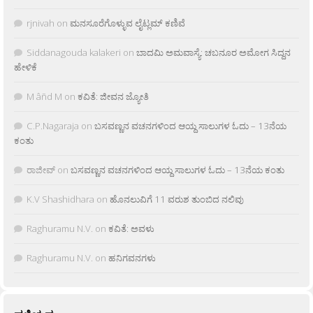
rjnivah
on
ಮನಸೂರೆಗೊಳ್ಳುವ ಲೈಟ್ಲಮ್ ಕಣಿವೆ
Siddanagouda kalakeri
on
ಬಾದಮಿ ಅಮವಾಸ್ಯೆ: ಚಬನೂರ ಅಮೋಗ ಸಿದ್ದನ
ಹೇಳಿಕೆ
M âñd M
on
ಕವಿತೆ: ಜೀವನ ಜ್ಯೋತಿ
C.P.Nagaraja
on
ಬಸವಣ್ಣನ ವಚನಗಳಿಂದ ಆಯ್ದ ಸಾಲುಗಳ ಓದು – 13ನೆಯ
ಕಂತು
ರಾಜೀವ್
on
ಬಸವಣ್ಣನ ವಚನಗಳಿಂದ ಆಯ್ದ ಸಾಲುಗಳ ಓದು – 13ನೆಯ ಕಂತು
K.V Shashidhara
on
ಹೊನಲುವಿಗೆ 11 ವರುಶ ತುಂಬಿದ ನಲಿವು
Raghuramu N.V.
on
ಕವಿತೆ: ಅವಳು
Raghuramu N.V.
on
ಹನಿಗವನಗಳು