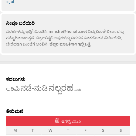
« Jul
ನೀವೂ ಬರೆಯಿರಿ
ಬರಹಗಳನ್ನು ಇಲ್ಲಿಗೆ ಮಿಂಚಿಸಿ:
minche@honalu.net
ನಿಮ್ಮ ಮಿಂಚೆ ವಿಳಾಸವನ್ನು
ಗುಟ್ಟಾಗಿಡಲಾಗುತ್ತದೆ. ಚಿತ್ರಗಳಿದ್ದರೆ ಅವುಗಳನ್ನು ಬರಹದ ಕಡತದೊಡನೆ ಸೇರಿಸಬೇಡಿ,
ಬೇರೆಯಾಗಿ ಮಿಂಚೆಗೆ ಅಂಟಿಸಿ. ಹೆಚ್ಚಿನ ಮಾಹಿತಿಗಾಗಿ
ಇಲ್ಲಿ ಒತ್ತಿ
.
ಕವಲುಗಳು
ನಲ್ಬರಹ
ನಡೆ-ನುಡಿ
ಅರಿಮೆ
ನಾಡು
ತೇದಿಮಣೆ
ಆಗಸ್ಟ್ 2026
M
T
W
T
F
S
S