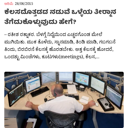
ಅರಿಮೆ
26/06/2015
ಕೆಲಸದೊತ್ತಡದ ನಡುವೆ ಒಳ್ಳೆಯ ತೀರ‍್ಮಾನ
ತೆಗೆದುಕೊಳ್ಳುವುದು ಹೇಗೆ?
– ರತೀಶ ರತ್ನಾಕರ. ಬೆಳಗ್ಗೆ ನಿದ್ದೆಯಿಂದ ಎಚ್ಚರಗೊಂಡ ಮೇಲೆ
ಮುಗಿಯಿತು. ಮುಕ ತೊಳೆದು, ಸ್ನಾನಮಾಡಿ, ತಿಂಡಿ ಮಾಡಿ, ಗಬಗಬನೆ
ತಿಂದು, ಬಿರಬಿರನೆ ಕೆಲಸಕ್ಕೆ ಹೊರಡಬೇಕು. ಅತ್ತ ಕೆಲಸಕ್ಕೆ ಹೋದರೆ,
ಒಂದಶ್ಟು ಮಿಂಚೆಗಳು, ಕೂಟಗಳು(meetings), ಕೆಲಸ,...