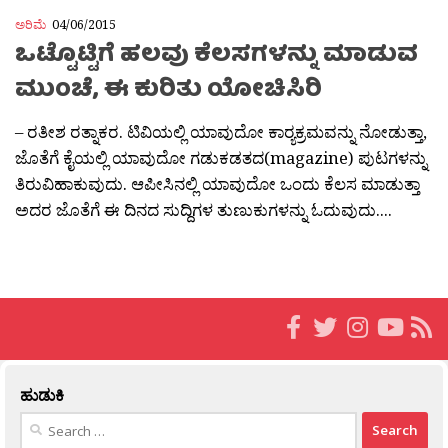
ಅರಿಮೆ
04/06/2015
ಒಟ್ಟೊಟ್ಟಿಗೆ ಹಲವು ಕೆಲಸಗಳನ್ನು ಮಾಡುವ
ಮುಂಚೆ, ಈ ಕುರಿತು ಯೋಚಿಸಿರಿ
– ರತೀಶ ರತ್ನಾಕರ. ಟಿವಿಯಲ್ಲಿ ಯಾವುದೋ ಕಾರ‍್ಯಕ್ರಮವನ್ನು ನೋಡುತ್ತಾ,
ಜೊತೆಗೆ ಕೈಯಲ್ಲಿ ಯಾವುದೋ ಗಡುಕಡತದ(magazine) ಪುಟಗಳನ್ನು
ತಿರುವಿಹಾಕುವುದು. ಆಪೀಸಿನಲ್ಲಿ ಯಾವುದೋ ಒಂದು ಕೆಲಸ ಮಾಡುತ್ತಾ
ಅದರ ಜೊತೆಗೆ ಈ ದಿನದ ಸುದ್ದಿಗಳ ತುಣುಕುಗಳನ್ನು ಓದುವುದು....
ಹುಡುಕಿ
Search
for: