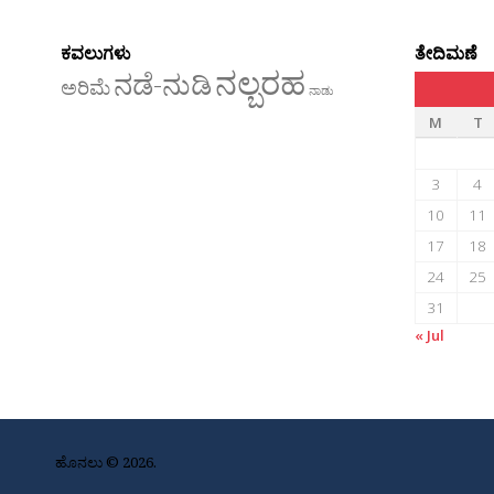
ಕವಲುಗಳು
ತೇದಿಮಣೆ
ನಲ್ಬರಹ
ನಡೆ-ನುಡಿ
ಅರಿಮೆ
ನಾಡು
M
T
3
4
10
11
17
18
24
25
31
« Jul
ಹೊನಲು © 2026.