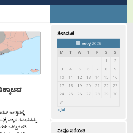
ತೇದಿಮಣೆ
ಆಗಸ್ಟ್ 2026
M
T
W
T
F
S
S
1
2
3
4
5
6
7
8
9
10
11
12
13
14
15
16
17
18
19
20
21
22
23
ಿಕ್ಕಾಟದ
24
25
26
27
28
29
30
31
« Jul
ಬ್ ಜಗತ್ತಿನಲ್ಲಿ
ಯಕ್ಕೆ ಎಲ್ಲರ ಗಮನವನ್ನು
ುಗಳು ಒಟ್ಟುಗೂಡಿ
ನೀವೂ ಬರೆಯಿರಿ