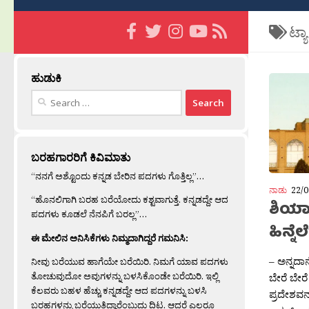
ಟ್ಯ
ಹುಡುಕಿ
Search
for:
ಬರಹಗಾರರಿಗೆ ಕಿವಿಮಾತು
“ನನಗೆ ಅಶ್ಟೊಂದು ಕನ್ನಡ ಬೇರಿನ ಪದಗಳು ಗೊತ್ತಿಲ್ಲ”…
ನಾಡು
22/0
“ಹೊನಲಿಗಾಗಿ ಬರಹ ಬರೆಯೋದು ಕಶ್ಟವಾಗುತ್ತೆ. ಕನ್ನಡದ್ದೇ ಆದ
ಶಿಯಾ-
ಪದಗಳು ಕೂಡಲೆ ನೆನಪಿಗೆ ಬರಲ್ಲ”…
ಹಿನ್ನೆಲ
ಈ ಮೇಲಿನ ಅನಿಸಿಕೆಗಳು ನಿಮ್ಮದಾಗಿದ್ದರೆ ಗಮನಿಸಿ:
– ಅನ್ನದಾ
ನೀವು ಬರೆಯುವ ಹಾಗೆಯೇ ಬರೆಯಿರಿ. ನಿಮಗೆ ಯಾವ ಪದಗಳು
ತೋಚುವುದೋ ಅವುಗಳನ್ನು ಬಳಸಿಕೊಂಡೇ ಬರೆಯಿರಿ. ಇಲ್ಲಿ
ಬೇರೆ ಬೇರ
ಕೆಲವರು ಬಹಳ ಹೆಚ್ಚು ಕನ್ನಡದ್ದೇ ಆದ ಪದಗಳನ್ನು ಬಳಸಿ
ಪ್ರದೇಶವನ್
ಬರಹಗಳನ್ನು ಬರೆಯುತ್ತಿದ್ದಾರೆಂಬುದು ದಿಟ. ಆದರೆ ಎಲ್ಲರೂ