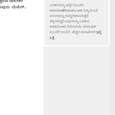
್ತಿರುವ ದಾಳಿಗಳೇ
ಬರಹಗಳನ್ನು ಇಲ್ಲಿಗೆ ಮಿಂಚಿಸಿ:
ಿರುವುದು. ಯೆಮೆನ್...
minche@honalu.net
ನಿಮ್ಮ ಮಿಂಚೆ
ವಿಳಾಸವನ್ನು ಗುಟ್ಟಾಗಿಡಲಾಗುತ್ತದೆ.
ಚಿತ್ರಗಳಿದ್ದರೆ ಅವುಗಳನ್ನು ಬರಹದ
ಕಡತದೊಡನೆ ಸೇರಿಸಬೇಡಿ, ಬೇರೆಯಾಗಿ
ಮಿಂಚೆಗೆ ಅಂಟಿಸಿ. ಹೆಚ್ಚಿನ ಮಾಹಿತಿಗಾಗಿ
ಇಲ್ಲಿ
ಒತ್ತಿ
.