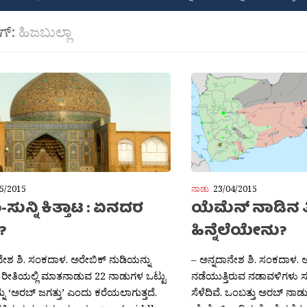
ಾಗ್:
ಹಿಜಬುಲ್ಲಾ
5/2015
ನಾಡು
23/04/2015
ಸುನ್ನಿ ಕಿತ್ತಾಟ : ಏನದರ
ಯೆಮೆನ್ ನಾಡಿನ ತ
ೆ?
ಹಿನ್ನೆಲೆಯೇನು?
ನೇಶ ಶಿ. ಸಂಕದಾಳ. ಅರೇಬಿಕ್ ನುಡಿಯನ್ನು
– ಅನ್ನದಾನೇಶ ಶಿ. ಸಂಕದಾಳ. ಅರ
ೆ ರೀತಿಯಲ್ಲಿ ಮಾತನಾಡುವ 22 ನಾಡುಗಳ ಒಟ್ಟು
ನಡೆಯುತ್ತಿರುವ ನಡಾವಳಿಗಳು ಸದ್
ನು ‘ಅರಬ್ ಜಗತ್ತು’ ಎಂದು ಕರೆಯಲಾಗುತ್ತದೆ.
ಸೆಳೆದಿವೆ. ಒಂಬತ್ತು ಅರಬ್ ನಾಡ