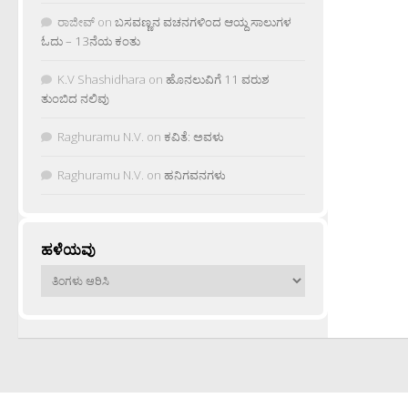
ರಾಜೀವ್
on
ಬಸವಣ್ಣನ ವಚನಗಳಿಂದ ಆಯ್ದ ಸಾಲುಗಳ
ಓದು – 13ನೆಯ ಕಂತು
K.V Shashidhara
on
ಹೊನಲುವಿಗೆ 11 ವರುಶ
ತುಂಬಿದ ನಲಿವು
Raghuramu N.V.
on
ಕವಿತೆ: ಅವಳು
Raghuramu N.V.
on
ಹನಿಗವನಗಳು
ಹಳೆಯವು
ಹಳೆಯವು