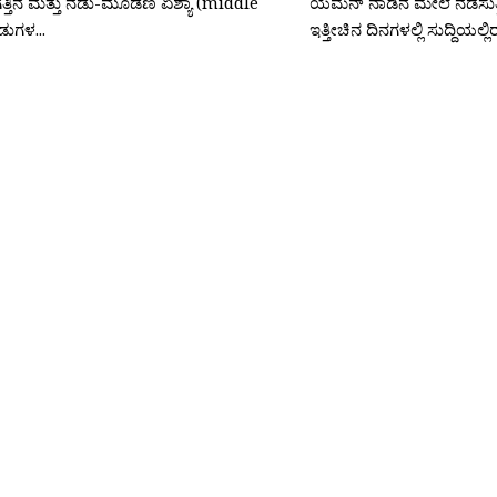
್ತಿನ ಮತ್ತು ನಡು-ಮೂಡಣ ಏಶ್ಯಾ (middle
ಯೆಮೆನ್ ನಾಡಿನ ಮೇಲೆ ನಡೆಸುತ
ಡುಗಳ...
ಇತ್ತೀಚಿನ ದಿನಗಳಲ್ಲಿ ಸುದ್ದಿಯಲ್ಲ