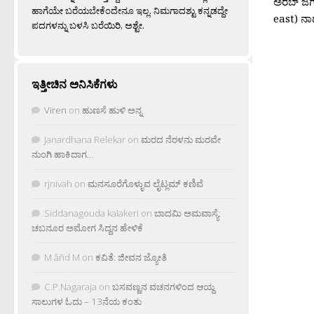
ಅರಬ್ ಜಗತ
ಹಾಗೆಯೇ ಬರೆಯಬೇಕೆಂದೇನೂ ಇಲ್ಲ. ನಿಮಗಾದಶ್ಟು ಕನ್ನಡದ್ದೇ
east) ನಾ
ಪದಗಳನ್ನು ಬಳಸಿ ಬರೆಯಿರಿ, ಅಶ್ಟೇ.
ಇತ್ತೀಚಿನ ಅನಿಸಿಕೆಗಳು
Viren
on
ಹುಣಸೆ ಹುಳಿ ಅನ್ನ
Janardhana Relekar
on
ಮರದ ನೆರಳನು ಮರವೇ
ನುಂಗಿ ಹಾಕಿದಾಗ…
rjnivah
on
ಮನಸೂರೆಗೊಳ್ಳುವ ಲೈಟ್ಲಮ್ ಕಣಿವೆ
Siddanagouda kalakeri
on
ಬಾದಮಿ ಅಮವಾಸ್ಯೆ:
ಚಬನೂರ ಅಮೋಗ ಸಿದ್ದನ ಹೇಳಿಕೆ
M âñd M
on
ಕವಿತೆ: ಜೀವನ ಜ್ಯೋತಿ
C.P.Nagaraja
on
ಬಸವಣ್ಣನ ವಚನಗಳಿಂದ ಆಯ್ದ
ಸಾಲುಗಳ ಓದು – 13ನೆಯ ಕಂತು