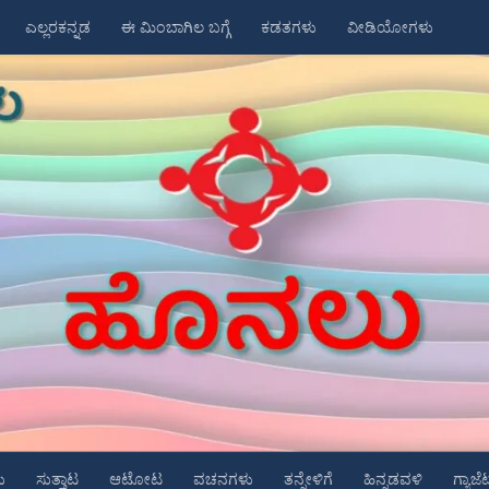
ಎಲ್ಲರಕನ್ನಡ
ಈ ಮಿಂಬಾಗಿಲ ಬಗ್ಗೆ
ಕಡತಗಳು
ವೀಡಿಯೋಗಳು
ು
ಸುತ್ತಾಟ
ಆಟೋಟ
ವಚನಗಳು
ತನ್ನೇಳಿಗೆ
ಹಿನ್ನಡವಳಿ
ಗ್ಯಾಜೆ