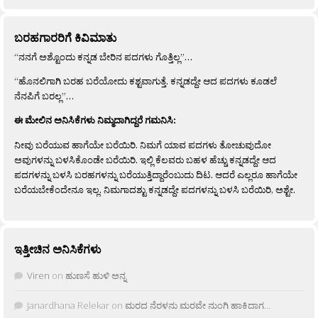
ಬರಹಗಾರರಿಗೆ ಕಿವಿಮಾತು
“ನನಗೆ ಅಶ್ಟೊಂದು ಕನ್ನಡ ಬೇರಿನ ಪದಗಳು ಗೊತ್ತಿಲ್ಲ”…
“ಹೊನಲಿಗಾಗಿ ಬರಹ ಬರೆಯೋದು ಕಶ್ಟವಾಗುತ್ತೆ. ಕನ್ನಡದ್ದೇ ಆದ ಪದಗಳು ಕೂಡಲೆ
ನೆನಪಿಗೆ ಬರಲ್ಲ”…
ಈ ಮೇಲಿನ ಅನಿಸಿಕೆಗಳು ನಿಮ್ಮದಾಗಿದ್ದರೆ ಗಮನಿಸಿ:
ನೀವು ಬರೆಯುವ ಹಾಗೆಯೇ ಬರೆಯಿರಿ. ನಿಮಗೆ ಯಾವ ಪದಗಳು ತೋಚುವುದೋ
ಅವುಗಳನ್ನು ಬಳಸಿಕೊಂಡೇ ಬರೆಯಿರಿ. ಇಲ್ಲಿ ಕೆಲವರು ಬಹಳ ಹೆಚ್ಚು ಕನ್ನಡದ್ದೇ ಆದ
ಪದಗಳನ್ನು ಬಳಸಿ ಬರಹಗಳನ್ನು ಬರೆಯುತ್ತಿದ್ದಾರೆಂಬುದು ದಿಟ. ಆದರೆ ಎಲ್ಲರೂ ಹಾಗೆಯೇ
ಬರೆಯಬೇಕೆಂದೇನೂ ಇಲ್ಲ. ನಿಮಗಾದಶ್ಟು ಕನ್ನಡದ್ದೇ ಪದಗಳನ್ನು ಬಳಸಿ ಬರೆಯಿರಿ, ಅಶ್ಟೇ.
ಇತ್ತೀಚಿನ ಅನಿಸಿಕೆಗಳು
Viren
on
ಹುಣಸೆ ಹುಳಿ ಅನ್ನ
Janardhana Relekar
on
ಮರದ ನೆರಳನು ಮರವೇ ನುಂಗಿ ಹಾಕಿದಾಗ…