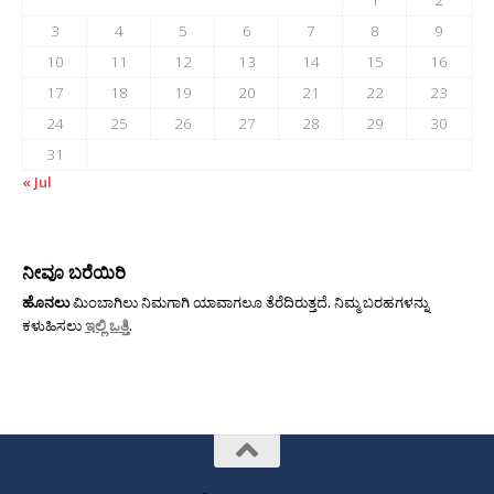
3
4
5
6
7
8
9
10
11
12
13
14
15
16
17
18
19
20
21
22
23
24
25
26
27
28
29
30
31
« Jul
ನೀವೂ ಬರೆಯಿರಿ
ಹೊನಲು
ಮಿಂಬಾಗಿಲು ನಿಮಗಾಗಿ ಯಾವಾಗಲೂ ತೆರೆದಿರುತ್ತದೆ. ನಿಮ್ಮ ಬರಹಗಳನ್ನು
ಕಳುಹಿಸಲು
ಇಲ್ಲಿ ಒತ್ತಿ
.