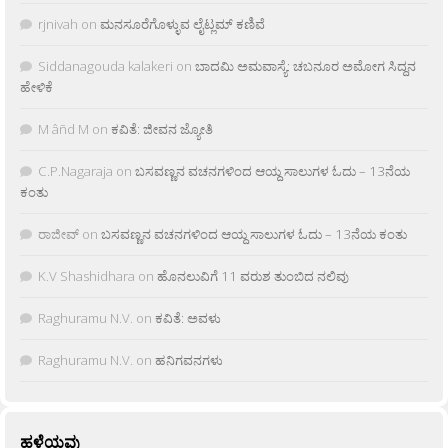
rjnivah
on
ಮನಸೂರೆಗೊಳ್ಳುವ ಲೈಟ್ಲಮ್ ಕಣಿವೆ
Siddanagouda kalakeri
on
ಬಾದಮಿ ಅಮವಾಸ್ಯೆ: ಚಬನೂರ ಅಮೋಗ ಸಿದ್ದನ
ಹೇಳಿಕೆ
M âñd M
on
ಕವಿತೆ: ಜೀವನ ಜ್ಯೋತಿ
C.P.Nagaraja
on
ಬಸವಣ್ಣನ ವಚನಗಳಿಂದ ಆಯ್ದ ಸಾಲುಗಳ ಓದು – 13ನೆಯ
ಕಂತು
ರಾಜೀವ್
on
ಬಸವಣ್ಣನ ವಚನಗಳಿಂದ ಆಯ್ದ ಸಾಲುಗಳ ಓದು – 13ನೆಯ ಕಂತು
K.V Shashidhara
on
ಹೊನಲುವಿಗೆ 11 ವರುಶ ತುಂಬಿದ ನಲಿವು
Raghuramu N.V.
on
ಕವಿತೆ: ಅವಳು
Raghuramu N.V.
on
ಹನಿಗವನಗಳು
ಹಳೆಯವು