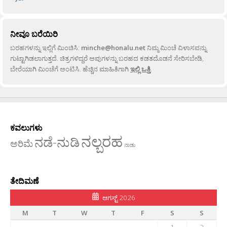
ನೀವೂ ಬರೆಯಿರಿ
ಬರಹಗಳನ್ನು ಇಲ್ಲಿಗೆ ಮಿಂಚಿಸಿ:
minche@honalu.net
ನಿಮ್ಮ ಮಿಂಚೆ ವಿಳಾಸವನ್ನು
ಗುಟ್ಟಾಗಿಡಲಾಗುತ್ತದೆ. ಚಿತ್ರಗಳಿದ್ದರೆ ಅವುಗಳನ್ನು ಬರಹದ ಕಡತದೊಡನೆ ಸೇರಿಸಬೇಡಿ,
ಬೇರೆಯಾಗಿ ಮಿಂಚೆಗೆ ಅಂಟಿಸಿ. ಹೆಚ್ಚಿನ ಮಾಹಿತಿಗಾಗಿ
ಇಲ್ಲಿ ಒತ್ತಿ
.
ಕವಲುಗಳು
ನಲ್ಬರಹ
ನಡೆ-ನುಡಿ
ಅರಿಮೆ
ನಾಡು
ತೇದಿಮಣೆ
ಆಗಸ್ಟ್ 2026
M
T
W
T
F
S
S
1
2