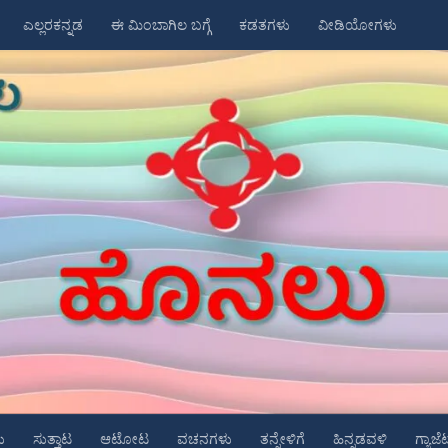
ಎಲ್ಲರಕನ್ನಡ
ಈ ಮಿಂಬಾಗಿಲ ಬಗ್ಗೆ
ಕಡತಗಳು
ವೀಡಿಯೋಗಳು
ು
ಸುತ್ತಾಟ
ಆಟೋಟ
ವಚನಗಳು
ತನ್ನೇಳಿಗೆ
ಹಿನ್ನಡವಳಿ
ಗ್ಯಾಜೆ