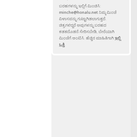
ಬರಹಗಳನ್ನು ಇಲ್ಲಿಗೆ ಮಿಂಚಿಸಿ:
minche@honalu.net
ನಿಮ್ಮ ಮಿಂಚೆ
ವಿಳಾಸವನ್ನು ಗುಟ್ಟಾಗಿಡಲಾಗುತ್ತದೆ.
ಚಿತ್ರಗಳಿದ್ದರೆ ಅವುಗಳನ್ನು ಬರಹದ
ಕಡತದೊಡನೆ ಸೇರಿಸಬೇಡಿ, ಬೇರೆಯಾಗಿ
ಮಿಂಚೆಗೆ ಅಂಟಿಸಿ. ಹೆಚ್ಚಿನ ಮಾಹಿತಿಗಾಗಿ
ಇಲ್ಲಿ
ಒತ್ತಿ
.