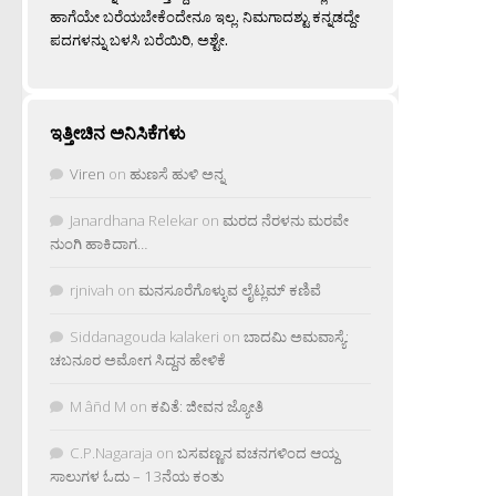
ಹಾಗೆಯೇ ಬರೆಯಬೇಕೆಂದೇನೂ ಇಲ್ಲ. ನಿಮಗಾದಶ್ಟು ಕನ್ನಡದ್ದೇ
ಪದಗಳನ್ನು ಬಳಸಿ ಬರೆಯಿರಿ, ಅಶ್ಟೇ.
ಇತ್ತೀಚಿನ ಅನಿಸಿಕೆಗಳು
Viren
on
ಹುಣಸೆ ಹುಳಿ ಅನ್ನ
Janardhana Relekar
on
ಮರದ ನೆರಳನು ಮರವೇ
ನುಂಗಿ ಹಾಕಿದಾಗ…
rjnivah
on
ಮನಸೂರೆಗೊಳ್ಳುವ ಲೈಟ್ಲಮ್ ಕಣಿವೆ
Siddanagouda kalakeri
on
ಬಾದಮಿ ಅಮವಾಸ್ಯೆ:
ಚಬನೂರ ಅಮೋಗ ಸಿದ್ದನ ಹೇಳಿಕೆ
M âñd M
on
ಕವಿತೆ: ಜೀವನ ಜ್ಯೋತಿ
C.P.Nagaraja
on
ಬಸವಣ್ಣನ ವಚನಗಳಿಂದ ಆಯ್ದ
ಸಾಲುಗಳ ಓದು – 13ನೆಯ ಕಂತು