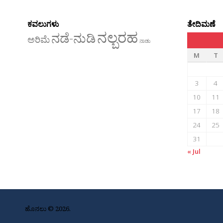
ಕವಲುಗಳು
ತೇದಿಮಣೆ
ನಲ್ಬರಹ
ನಡೆ-ನುಡಿ
ಅರಿಮೆ
ನಾಡು
M
T
3
4
10
11
17
18
24
25
31
« Jul
ಹೊನಲು © 2026.