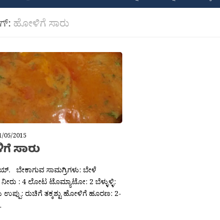
ಾಗ್:
ಹೋಳಿಗೆ ಸಾರು
1/05/2015
ಗೆ ಸಾರು
ಯ್. ಬೇಕಾಗುವ ಸಾಮಗ್ರಿಗಳು: ಬೇಳೆ
ನೀರು : 4 ಲೋಟ ಟೊಮ್ಯಾಟೋ: 2 ಬೆಳ್ಳುಳ್ಳಿ:
 ಉಪ್ಪು: ರುಚಿಗೆ ತಕ್ಕಶ್ಟು ಹೋಳಿಗೆ ಹೂರಣ: 2-
.