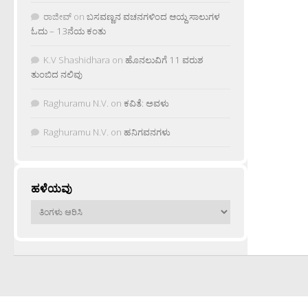
ರಾಜೀವ್
on
ಬಸವಣ್ಣನ ವಚನಗಳಿಂದ ಆಯ್ದ ಸಾಲುಗಳ
ಓದು – 13ನೆಯ ಕಂತು
K.V Shashidhara
on
ಹೊನಲುವಿಗೆ 11 ವರುಶ
ತುಂಬಿದ ನಲಿವು
Raghuramu N.V.
on
ಕವಿತೆ: ಅವಳು
Raghuramu N.V.
on
ಹನಿಗವನಗಳು
ಹಳೆಯವು
ಹಳೆಯವು