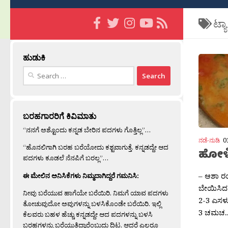
ಟ್ಯ
ಹುಡುಕಿ
Search
for:
ಬರಹಗಾರರಿಗೆ ಕಿವಿಮಾತು
“ನನಗೆ ಅಶ್ಟೊಂದು ಕನ್ನಡ ಬೇರಿನ ಪದಗಳು ಗೊತ್ತಿಲ್ಲ”…
ನಡೆ-ನುಡಿ
0
“ಹೊನಲಿಗಾಗಿ ಬರಹ ಬರೆಯೋದು ಕಶ್ಟವಾಗುತ್ತೆ. ಕನ್ನಡದ್ದೇ ಆದ
ಹೋಳಿ
ಪದಗಳು ಕೂಡಲೆ ನೆನಪಿಗೆ ಬರಲ್ಲ”…
– ಆಶಾ ರ
ಈ ಮೇಲಿನ ಅನಿಸಿಕೆಗಳು ನಿಮ್ಮದಾಗಿದ್ದರೆ ಗಮನಿಸಿ:
ಬೇಯಿಸಿದ 
ನೀವು ಬರೆಯುವ ಹಾಗೆಯೇ ಬರೆಯಿರಿ. ನಿಮಗೆ ಯಾವ ಪದಗಳು
2-3 ಎಸಳು
ತೋಚುವುದೋ ಅವುಗಳನ್ನು ಬಳಸಿಕೊಂಡೇ ಬರೆಯಿರಿ. ಇಲ್ಲಿ
3 ಚಮಚ..
ಕೆಲವರು ಬಹಳ ಹೆಚ್ಚು ಕನ್ನಡದ್ದೇ ಆದ ಪದಗಳನ್ನು ಬಳಸಿ
ಬರಹಗಳನ್ನು ಬರೆಯುತ್ತಿದ್ದಾರೆಂಬುದು ದಿಟ. ಆದರೆ ಎಲ್ಲರೂ