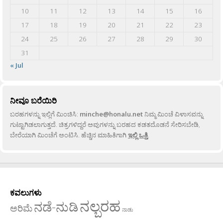
10
11
12
13
14
15
16
17
18
19
20
21
22
23
24
25
26
27
28
29
30
31
« Jul
ನೀವೂ ಬರೆಯಿರಿ
ಬರಹಗಳನ್ನು ಇಲ್ಲಿಗೆ ಮಿಂಚಿಸಿ:
minche@honalu.net
ನಿಮ್ಮ ಮಿಂಚೆ ವಿಳಾಸವನ್ನು
ಗುಟ್ಟಾಗಿಡಲಾಗುತ್ತದೆ. ಚಿತ್ರಗಳಿದ್ದರೆ ಅವುಗಳನ್ನು ಬರಹದ ಕಡತದೊಡನೆ ಸೇರಿಸಬೇಡಿ,
ಬೇರೆಯಾಗಿ ಮಿಂಚೆಗೆ ಅಂಟಿಸಿ. ಹೆಚ್ಚಿನ ಮಾಹಿತಿಗಾಗಿ
ಇಲ್ಲಿ ಒತ್ತಿ
.
ಕವಲುಗಳು
ನಲ್ಬರಹ
ನಡೆ-ನುಡಿ
ಅರಿಮೆ
ನಾಡು