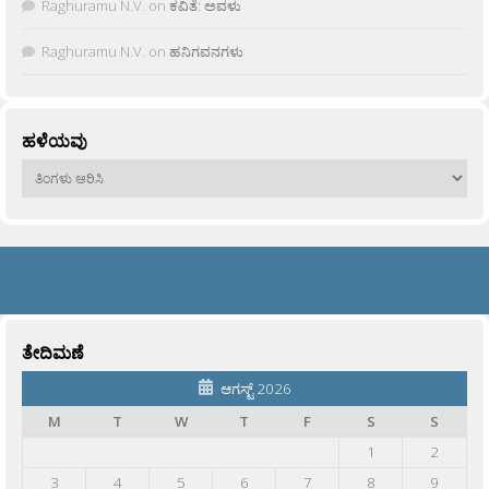
Raghuramu N.V.
on
ಕವಿತೆ: ಅವಳು
Raghuramu N.V.
on
ಹನಿಗವನಗಳು
ಹಳೆಯವು
ಹಳೆಯವು
ತೇದಿಮಣೆ
ಆಗಸ್ಟ್ 2026
M
T
W
T
F
S
S
1
2
3
4
5
6
7
8
9