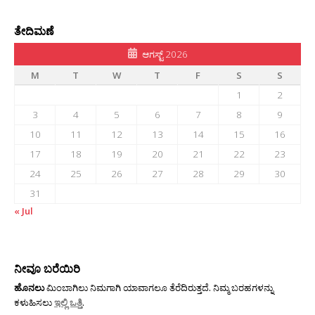
ತೇದಿಮಣೆ
ಆಗಸ್ಟ್ 2026
M
T
W
T
F
S
S
1
2
3
4
5
6
7
8
9
10
11
12
13
14
15
16
17
18
19
20
21
22
23
24
25
26
27
28
29
30
31
« Jul
ನೀವೂ ಬರೆಯಿರಿ
ಹೊನಲು
ಮಿಂಬಾಗಿಲು ನಿಮಗಾಗಿ ಯಾವಾಗಲೂ ತೆರೆದಿರುತ್ತದೆ. ನಿಮ್ಮ ಬರಹಗಳನ್ನು
ಕಳುಹಿಸಲು
ಇಲ್ಲಿ ಒತ್ತಿ
.