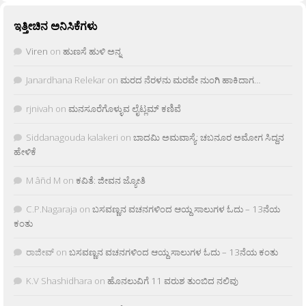
ಇತ್ತೀಚಿನ ಅನಿಸಿಕೆಗಳು
Viren
on
ಹುಣಸೆ ಹುಳಿ ಅನ್ನ
Janardhana Relekar
on
ಮರದ ನೆರಳನು ಮರವೇ ನುಂಗಿ ಹಾಕಿದಾಗ…
rjnivah
on
ಮನಸೂರೆಗೊಳ್ಳುವ ಲೈಟ್ಲಮ್ ಕಣಿವೆ
Siddanagouda kalakeri
on
ಬಾದಮಿ ಅಮವಾಸ್ಯೆ: ಚಬನೂರ ಅಮೋಗ ಸಿದ್ದನ
ಹೇಳಿಕೆ
M âñd M
on
ಕವಿತೆ: ಜೀವನ ಜ್ಯೋತಿ
C.P.Nagaraja
on
ಬಸವಣ್ಣನ ವಚನಗಳಿಂದ ಆಯ್ದ ಸಾಲುಗಳ ಓದು – 13ನೆಯ
ಕಂತು
ರಾಜೀವ್
on
ಬಸವಣ್ಣನ ವಚನಗಳಿಂದ ಆಯ್ದ ಸಾಲುಗಳ ಓದು – 13ನೆಯ ಕಂತು
K.V Shashidhara
on
ಹೊನಲುವಿಗೆ 11 ವರುಶ ತುಂಬಿದ ನಲಿವು