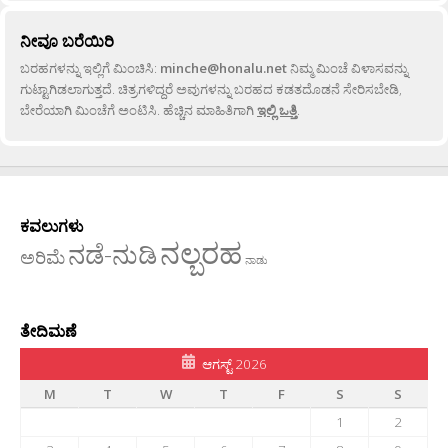
ನೀವೂ ಬರೆಯಿರಿ
ಬರಹಗಳನ್ನು ಇಲ್ಲಿಗೆ ಮಿಂಚಿಸಿ:
minche@honalu.net
ನಿಮ್ಮ ಮಿಂಚೆ ವಿಳಾಸವನ್ನು
ಗುಟ್ಟಾಗಿಡಲಾಗುತ್ತದೆ. ಚಿತ್ರಗಳಿದ್ದರೆ ಅವುಗಳನ್ನು ಬರಹದ ಕಡತದೊಡನೆ ಸೇರಿಸಬೇಡಿ,
ಬೇರೆಯಾಗಿ ಮಿಂಚೆಗೆ ಅಂಟಿಸಿ. ಹೆಚ್ಚಿನ ಮಾಹಿತಿಗಾಗಿ
ಇಲ್ಲಿ ಒತ್ತಿ
.
ಕವಲುಗಳು
ನಲ್ಬರಹ
ನಡೆ-ನುಡಿ
ಅರಿಮೆ
ನಾಡು
ತೇದಿಮಣೆ
ಆಗಸ್ಟ್ 2026
M
T
W
T
F
S
S
1
2