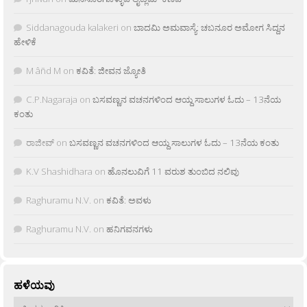
Siddanagouda kalakeri
on
ಬಾದಮಿ ಅಮವಾಸ್ಯೆ: ಚಬನೂರ ಅಮೋಗ ಸಿದ್ದನ
ಹೇಳಿಕೆ
M âñd M
on
ಕವಿತೆ: ಜೀವನ ಜ್ಯೋತಿ
C.P.Nagaraja
on
ಬಸವಣ್ಣನ ವಚನಗಳಿಂದ ಆಯ್ದ ಸಾಲುಗಳ ಓದು – 13ನೆಯ
ಕಂತು
ರಾಜೀವ್
on
ಬಸವಣ್ಣನ ವಚನಗಳಿಂದ ಆಯ್ದ ಸಾಲುಗಳ ಓದು – 13ನೆಯ ಕಂತು
K.V Shashidhara
on
ಹೊನಲುವಿಗೆ 11 ವರುಶ ತುಂಬಿದ ನಲಿವು
Raghuramu N.V.
on
ಕವಿತೆ: ಅವಳು
Raghuramu N.V.
on
ಹನಿಗವನಗಳು
ಹಳೆಯವು
ಹಳೆಯವು