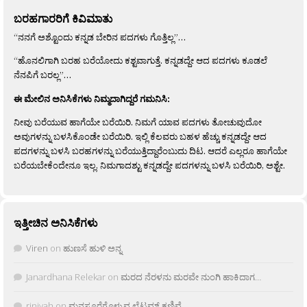
ಬರಹಗಾರರಿಗೆ ಕಿವಿಮಾತು
“ನನಗೆ ಅಶ್ಟೊಂದು ಕನ್ನಡ ಬೇರಿನ ಪದಗಳು ಗೊತ್ತಿಲ್ಲ”…
“ಹೊನಲಿಗಾಗಿ ಬರಹ ಬರೆಯೋದು ಕಶ್ಟವಾಗುತ್ತೆ. ಕನ್ನಡದ್ದೇ ಆದ ಪದಗಳು ಕೂಡಲೆ
ನೆನಪಿಗೆ ಬರಲ್ಲ”…
ಈ ಮೇಲಿನ ಅನಿಸಿಕೆಗಳು ನಿಮ್ಮದಾಗಿದ್ದರೆ ಗಮನಿಸಿ:
ನೀವು ಬರೆಯುವ ಹಾಗೆಯೇ ಬರೆಯಿರಿ. ನಿಮಗೆ ಯಾವ ಪದಗಳು ತೋಚುವುದೋ
ಅವುಗಳನ್ನು ಬಳಸಿಕೊಂಡೇ ಬರೆಯಿರಿ. ಇಲ್ಲಿ ಕೆಲವರು ಬಹಳ ಹೆಚ್ಚು ಕನ್ನಡದ್ದೇ ಆದ
ಪದಗಳನ್ನು ಬಳಸಿ ಬರಹಗಳನ್ನು ಬರೆಯುತ್ತಿದ್ದಾರೆಂಬುದು ದಿಟ. ಆದರೆ ಎಲ್ಲರೂ ಹಾಗೆಯೇ
ಬರೆಯಬೇಕೆಂದೇನೂ ಇಲ್ಲ. ನಿಮಗಾದಶ್ಟು ಕನ್ನಡದ್ದೇ ಪದಗಳನ್ನು ಬಳಸಿ ಬರೆಯಿರಿ, ಅಶ್ಟೇ.
ಇತ್ತೀಚಿನ ಅನಿಸಿಕೆಗಳು
Viren
on
ಹುಣಸೆ ಹುಳಿ ಅನ್ನ
Janardhana Relekar
on
ಮರದ ನೆರಳನು ಮರವೇ ನುಂಗಿ ಹಾಕಿದಾಗ…
rjnivah
on
ಮನಸೂರೆಗೊಳ್ಳುವ ಲೈಟ್ಲಮ್ ಕಣಿವೆ