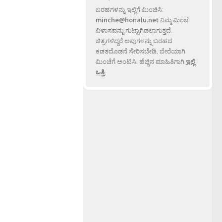
ಬರಹಗಳನ್ನು ಇಲ್ಲಿಗೆ ಮಿಂಚಿಸಿ:
minche@honalu.net
ನಿಮ್ಮ ಮಿಂಚೆ
ವಿಳಾಸವನ್ನು ಗುಟ್ಟಾಗಿಡಲಾಗುತ್ತದೆ.
ಚಿತ್ರಗಳಿದ್ದರೆ ಅವುಗಳನ್ನು ಬರಹದ
ಕಡತದೊಡನೆ ಸೇರಿಸಬೇಡಿ, ಬೇರೆಯಾಗಿ
ಮಿಂಚೆಗೆ ಅಂಟಿಸಿ. ಹೆಚ್ಚಿನ ಮಾಹಿತಿಗಾಗಿ
ಇಲ್ಲಿ
ಒತ್ತಿ
.