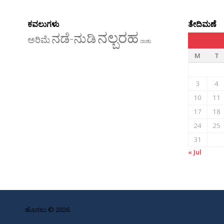
ಕವಲುಗಳು
ತೇದಿಮಣೆ
ನಲ್ಬರಹ
ನಡೆ-ನುಡಿ
ಅರಿಮೆ
ನಾಡು
M
T
3
4
10
11
17
18
24
25
31
« Jul
ಹೊನಲು © 2026.