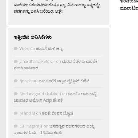
ಇಂಡಿಯಾದ
ಹಾಗೆಯೇ ಬರೆಯಬೇಕೆಂದೇನೂ ಇಲ್ಲ. ನಿಮಗಾದಶ್ಟು ಕನ್ನಡದ್ದೇ
ಮಾರಾಟವಾಗ
ಪದಗಳನ್ನು ಬಳಸಿ ಬರೆಯಿರಿ, ಅಶ್ಟೇ.
ಇತ್ತೀಚಿನ ಅನಿಸಿಕೆಗಳು
Viren
on
ಹುಣಸೆ ಹುಳಿ ಅನ್ನ
Janardhana Relekar
on
ಮರದ ನೆರಳನು ಮರವೇ
ನುಂಗಿ ಹಾಕಿದಾಗ…
rjnivah
on
ಮನಸೂರೆಗೊಳ್ಳುವ ಲೈಟ್ಲಮ್ ಕಣಿವೆ
Siddanagouda kalakeri
on
ಬಾದಮಿ ಅಮವಾಸ್ಯೆ:
ಚಬನೂರ ಅಮೋಗ ಸಿದ್ದನ ಹೇಳಿಕೆ
M âñd M
on
ಕವಿತೆ: ಜೀವನ ಜ್ಯೋತಿ
C.P.Nagaraja
on
ಬಸವಣ್ಣನ ವಚನಗಳಿಂದ ಆಯ್ದ
ಸಾಲುಗಳ ಓದು – 13ನೆಯ ಕಂತು