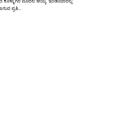
 ಕೊಳ್ಳುಗರ ಮೊದಲ ಆಯ್ಕೆ. ಇಂಡಿಯಾದಲ್ಲಿ
ುವ ಪ್ರತಿ...