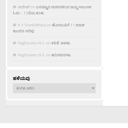
ರಾಜೀವ್
on
ಬಸವಣ್ಣನ ವಚನಗಳಿಂದ ಆಯ್ದ ಸಾಲುಗಳ
ಓದು – 13ನೆಯ ಕಂತು
K.V Shashidhara
on
ಹೊನಲುವಿಗೆ 11 ವರುಶ
ತುಂಬಿದ ನಲಿವು
Raghuramu N.V.
on
ಕವಿತೆ: ಅವಳು
Raghuramu N.V.
on
ಹನಿಗವನಗಳು
ಹಳೆಯವು
ಹಳೆಯವು