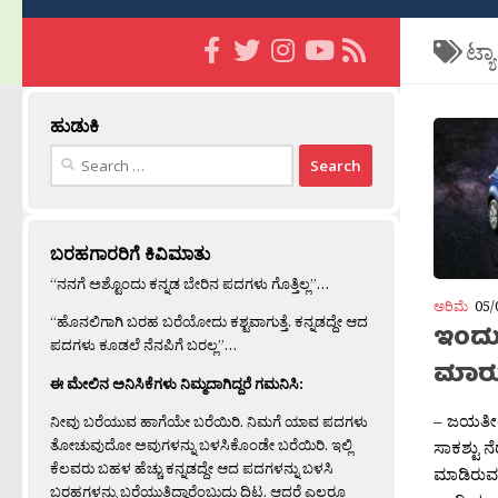
ಟ್ಯ
ಹುಡುಕಿ
Search
for:
ಬರಹಗಾರರಿಗೆ ಕಿವಿಮಾತು
“ನನಗೆ ಅಶ್ಟೊಂದು ಕನ್ನಡ ಬೇರಿನ ಪದಗಳು ಗೊತ್ತಿಲ್ಲ”…
ಅರಿಮೆ
05/
“ಹೊನಲಿಗಾಗಿ ಬರಹ ಬರೆಯೋದು ಕಶ್ಟವಾಗುತ್ತೆ. ಕನ್ನಡದ್ದೇ ಆದ
ಇಂದು
ಪದಗಳು ಕೂಡಲೆ ನೆನಪಿಗೆ ಬರಲ್ಲ”…
ಮಾರು
ಈ ಮೇಲಿನ ಅನಿಸಿಕೆಗಳು ನಿಮ್ಮದಾಗಿದ್ದರೆ ಗಮನಿಸಿ:
– ಜಯತೀರ‍
ನೀವು ಬರೆಯುವ ಹಾಗೆಯೇ ಬರೆಯಿರಿ. ನಿಮಗೆ ಯಾವ ಪದಗಳು
ತೋಚುವುದೋ ಅವುಗಳನ್ನು ಬಳಸಿಕೊಂಡೇ ಬರೆಯಿರಿ. ಇಲ್ಲಿ
ಸಾಕಶ್ಟು 
ಕೆಲವರು ಬಹಳ ಹೆಚ್ಚು ಕನ್ನಡದ್ದೇ ಆದ ಪದಗಳನ್ನು ಬಳಸಿ
ಮಾಡಿರುವ
ಬರಹಗಳನ್ನು ಬರೆಯುತ್ತಿದ್ದಾರೆಂಬುದು ದಿಟ. ಆದರೆ ಎಲ್ಲರೂ