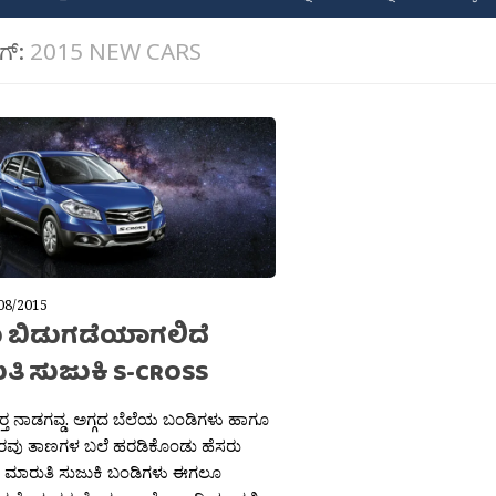
ಾಗ್:
2015 NEW CARS
08/2015
 ಬಿಡುಗಡೆಯಾಗಲಿದೆ
ತಿ ಸುಜುಕಿ S-CROSS
್ತ ನಾಡಗವ್ಡ. ಅಗ್ಗದ ಬೆಲೆಯ ಬಂಡಿಗಳು ಹಾಗೂ
ನೆರವು ತಾಣಗಳ ಬಲೆ ಹರಡಿಕೊಂಡು ಹೆಸರು
 ಮಾರುತಿ ಸುಜುಕಿ ಬಂಡಿಗಳು ಈಗಲೂ