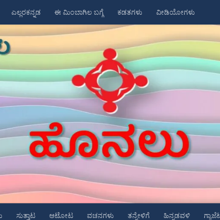
ಎಲ್ಲರಕನ್ನಡ
ಈ ಮಿಂಬಾಗಿಲ ಬಗ್ಗೆ
ಕಡತಗಳು
ವೀಡಿಯೋಗಳು
ು
ಸುತ್ತಾಟ
ಆಟೋಟ
ವಚನಗಳು
ತನ್ನೇಳಿಗೆ
ಹಿನ್ನಡವಳಿ
ಗ್ಯಾಜೆ