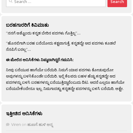
for:
ಬರಹಗಾರರಿಗೆ ಕಿವಿಮಾತು
“ನನಗೆ ಅಶ್ಟೊಂದು ಕನ್ನಡ ಬೇರಿನ ಪದಗಳು ಗೊತ್ತಿಲ್ಲ”…
“ಹೊನಲಿಗಾಗಿ ಬರಹ ಬರೆಯೋದು ಕಶ್ಟವಾಗುತ್ತೆ. ಕನ್ನಡದ್ದೇ ಆದ ಪದಗಳು ಕೂಡಲೆ
ನೆನಪಿಗೆ ಬರಲ್ಲ”…
ಈ ಮೇಲಿನ ಅನಿಸಿಕೆಗಳು ನಿಮ್ಮದಾಗಿದ್ದರೆ ಗಮನಿಸಿ:
ನೀವು ಬರೆಯುವ ಹಾಗೆಯೇ ಬರೆಯಿರಿ. ನಿಮಗೆ ಯಾವ ಪದಗಳು ತೋಚುವುದೋ
ಅವುಗಳನ್ನು ಬಳಸಿಕೊಂಡೇ ಬರೆಯಿರಿ. ಇಲ್ಲಿ ಕೆಲವರು ಬಹಳ ಹೆಚ್ಚು ಕನ್ನಡದ್ದೇ ಆದ
ಪದಗಳನ್ನು ಬಳಸಿ ಬರಹಗಳನ್ನು ಬರೆಯುತ್ತಿದ್ದಾರೆಂಬುದು ದಿಟ. ಆದರೆ ಎಲ್ಲರೂ ಹಾಗೆಯೇ
ಬರೆಯಬೇಕೆಂದೇನೂ ಇಲ್ಲ. ನಿಮಗಾದಶ್ಟು ಕನ್ನಡದ್ದೇ ಪದಗಳನ್ನು ಬಳಸಿ ಬರೆಯಿರಿ, ಅಶ್ಟೇ.
ಇತ್ತೀಚಿನ ಅನಿಸಿಕೆಗಳು
Viren
on
ಹುಣಸೆ ಹುಳಿ ಅನ್ನ