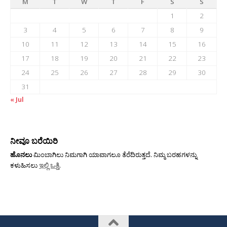
M
T
W
T
F
S
S
1
2
3
4
5
6
7
8
9
10
11
12
13
14
15
16
17
18
19
20
21
22
23
24
25
26
27
28
29
30
31
« Jul
ನೀವೂ ಬರೆಯಿರಿ
ಹೊನಲು
ಮಿಂಬಾಗಿಲು ನಿಮಗಾಗಿ ಯಾವಾಗಲೂ ತೆರೆದಿರುತ್ತದೆ. ನಿಮ್ಮ ಬರಹಗಳನ್ನು
ಕಳುಹಿಸಲು
ಇಲ್ಲಿ ಒತ್ತಿ
.