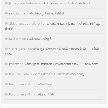
Janardhana Relekar
on
ಮರದ ನೆರಳನು ಮರವೇ ನುಂಗಿ ಹಾಕಿದಾಗ…
rjnivah
on
ಮನಸೂರೆಗೊಳ್ಳುವ ಲೈಟ್ಲಮ್ ಕಣಿವೆ
Siddanagouda kalakeri
on
ಬಾದಮಿ ಅಮವಾಸ್ಯೆ: ಚಬನೂರ ಅಮೋಗ ಸಿದ್ದನ
ಹೇಳಿಕೆ
M âñd M
on
ಕವಿತೆ: ಜೀವನ ಜ್ಯೋತಿ
C.P.Nagaraja
on
ಬಸವಣ್ಣನ ವಚನಗಳಿಂದ ಆಯ್ದ ಸಾಲುಗಳ ಓದು – 13ನೆಯ
ಕಂತು
ರಾಜೀವ್
on
ಬಸವಣ್ಣನ ವಚನಗಳಿಂದ ಆಯ್ದ ಸಾಲುಗಳ ಓದು – 13ನೆಯ ಕಂತು
K.V Shashidhara
on
ಹೊನಲುವಿಗೆ 11 ವರುಶ ತುಂಬಿದ ನಲಿವು
Raghuramu N.V.
on
ಕವಿತೆ: ಅವಳು
Raghuramu N.V.
on
ಹನಿಗವನಗಳು