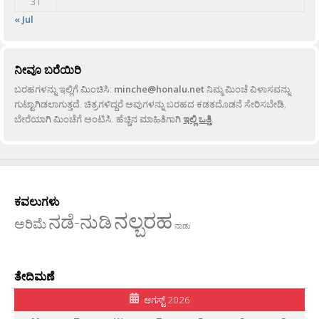
31
« Jul
ನೀವೂ ಬರೆಯಿರಿ
ಬರಹಗಳನ್ನು ಇಲ್ಲಿಗೆ ಮಿಂಚಿಸಿ:
minche@honalu.net
ನಿಮ್ಮ ಮಿಂಚೆ ವಿಳಾಸವನ್ನು
ಗುಟ್ಟಾಗಿಡಲಾಗುತ್ತದೆ. ಚಿತ್ರಗಳಿದ್ದರೆ ಅವುಗಳನ್ನು ಬರಹದ ಕಡತದೊಡನೆ ಸೇರಿಸಬೇಡಿ,
ಬೇರೆಯಾಗಿ ಮಿಂಚೆಗೆ ಅಂಟಿಸಿ. ಹೆಚ್ಚಿನ ಮಾಹಿತಿಗಾಗಿ
ಇಲ್ಲಿ ಒತ್ತಿ
.
ಕವಲುಗಳು
ನಲ್ಬರಹ
ನಡೆ-ನುಡಿ
ಅರಿಮೆ
ನಾಡು
ತೇದಿಮಣೆ
ಆಗಸ್ಟ್ 2026