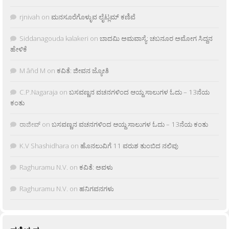
rjnivah
on
ಮನಸೂರೆಗೊಳ್ಳುವ ಲೈಟ್ಲಮ್ ಕಣಿವೆ
Siddanagouda kalakeri
on
ಬಾದಮಿ ಅಮವಾಸ್ಯೆ: ಚಬನೂರ ಅಮೋಗ ಸಿದ್ದನ
ಹೇಳಿಕೆ
M âñd M
on
ಕವಿತೆ: ಜೀವನ ಜ್ಯೋತಿ
C.P.Nagaraja
on
ಬಸವಣ್ಣನ ವಚನಗಳಿಂದ ಆಯ್ದ ಸಾಲುಗಳ ಓದು – 13ನೆಯ
ಕಂತು
ರಾಜೀವ್
on
ಬಸವಣ್ಣನ ವಚನಗಳಿಂದ ಆಯ್ದ ಸಾಲುಗಳ ಓದು – 13ನೆಯ ಕಂತು
K.V Shashidhara
on
ಹೊನಲುವಿಗೆ 11 ವರುಶ ತುಂಬಿದ ನಲಿವು
Raghuramu N.V.
on
ಕವಿತೆ: ಅವಳು
Raghuramu N.V.
on
ಹನಿಗವನಗಳು