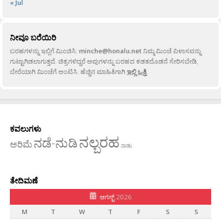
« Jul
ನೀವೂ ಬರೆಯಿರಿ
ಬರಹಗಳನ್ನು ಇಲ್ಲಿಗೆ ಮಿಂಚಿಸಿ:
minche@honalu.net
ನಿಮ್ಮ ಮಿಂಚೆ ವಿಳಾಸವನ್ನು
ಗುಟ್ಟಾಗಿಡಲಾಗುತ್ತದೆ. ಚಿತ್ರಗಳಿದ್ದರೆ ಅವುಗಳನ್ನು ಬರಹದ ಕಡತದೊಡನೆ ಸೇರಿಸಬೇಡಿ,
ಬೇರೆಯಾಗಿ ಮಿಂಚೆಗೆ ಅಂಟಿಸಿ. ಹೆಚ್ಚಿನ ಮಾಹಿತಿಗಾಗಿ
ಇಲ್ಲಿ ಒತ್ತಿ
.
ಕವಲುಗಳು
ನಲ್ಬರಹ
ನಡೆ-ನುಡಿ
ಅರಿಮೆ
ನಾಡು
ತೇದಿಮಣೆ
ಆಗಸ್ಟ್ 2026
M
T
W
T
F
S
S