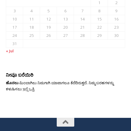
1
2
3
4
5
6
7
8
9
10
11
12
13
14
15
16
17
18
19
20
21
22
23
24
25
26
27
28
29
30
31
« Jul
ನೀವೂ ಬರೆಯಿರಿ
ಹೊನಲು
ಮಿಂಬಾಗಿಲು ನಿಮಗಾಗಿ ಯಾವಾಗಲೂ ತೆರೆದಿರುತ್ತದೆ. ನಿಮ್ಮ ಬರಹಗಳನ್ನು
ಕಳುಹಿಸಲು
ಇಲ್ಲಿ ಒತ್ತಿ
.