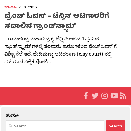
ನಡೆ-ನುಡಿ
29/05/2017
ಪ್ರೆಂಚ್ ಓಪನ್ – ಟೆನ್ನಿಸ್ ಆಟಗಾರರಿಗೆ
ಸವಾಲಿನ ಗ್ರಾಂಡ್‌ಸ್ಲ್ಯಾಮ್
– ರಾಮಚಂದ್ರ ಮಹಾರುದ್ರಪ್ಪ. ಟೆನ್ನಿಸ್ ಆಟದ 4 ಪ್ರಮುಕ
ಗ್ರಾಂಡ್‌ಸ್ಲ್ಯಾಮ್ ಗಳಲ್ಲಿ ಹಲವಾರು ಕಾರಣಗಳಿಂದ ಪ್ರೆಂಚ್ ಓಪನ್ ಗೆ
ವಿಶಿಶ್ಟ ನೆಲೆ ಇದೆ. ಜೇಡಿಮಣ್ಣು ಆಟದಂಕಣ (clay court) ನಲ್ಲಿ
ನಡೆಯುವ ಏಕೈಕ ಪೋಟಿ...
ಹುಡುಕಿ
Search
for: