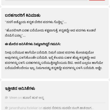
ಬರಹಗಾರರಿಗೆ ಕಿವಿಮಾತು
“ನನಗೆ ಅಶ್ಟೊಂದು ಕನ್ನಡ ಬೇರಿನ ಪದಗಳು ಗೊತ್ತಿಲ್ಲ”…
“ಹೊನಲಿಗಾಗಿ ಬರಹ ಬರೆಯೋದು ಕಶ್ಟವಾಗುತ್ತೆ. ಕನ್ನಡದ್ದೇ ಆದ ಪದಗಳು ಕೂಡಲೆ
ನೆನಪಿಗೆ ಬರಲ್ಲ”…
ಈ ಮೇಲಿನ ಅನಿಸಿಕೆಗಳು ನಿಮ್ಮದಾಗಿದ್ದರೆ ಗಮನಿಸಿ:
ನೀವು ಬರೆಯುವ ಹಾಗೆಯೇ ಬರೆಯಿರಿ. ನಿಮಗೆ ಯಾವ ಪದಗಳು ತೋಚುವುದೋ
ಅವುಗಳನ್ನು ಬಳಸಿಕೊಂಡೇ ಬರೆಯಿರಿ. ಇಲ್ಲಿ ಕೆಲವರು ಬಹಳ ಹೆಚ್ಚು ಕನ್ನಡದ್ದೇ ಆದ
ಪದಗಳನ್ನು ಬಳಸಿ ಬರಹಗಳನ್ನು ಬರೆಯುತ್ತಿದ್ದಾರೆಂಬುದು ದಿಟ. ಆದರೆ ಎಲ್ಲರೂ ಹಾಗೆಯೇ
ಬರೆಯಬೇಕೆಂದೇನೂ ಇಲ್ಲ. ನಿಮಗಾದಶ್ಟು ಕನ್ನಡದ್ದೇ ಪದಗಳನ್ನು ಬಳಸಿ ಬರೆಯಿರಿ, ಅಶ್ಟೇ.
ಇತ್ತೀಚಿನ ಅನಿಸಿಕೆಗಳು
Viren
on
ಹುಣಸೆ ಹುಳಿ ಅನ್ನ
Janardhana Relekar
on
ಮರದ ನೆರಳನು ಮರವೇ ನುಂಗಿ ಹಾಕಿದಾಗ…