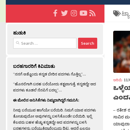
ಟ್ಯ
ಹುಡುಕಿ
Search
for:
ಬರಹಗಾರರಿಗೆ ಕಿವಿಮಾತು
“ನನಗೆ ಅಶ್ಟೊಂದು ಕನ್ನಡ ಬೇರಿನ ಪದಗಳು ಗೊತ್ತಿಲ್ಲ”…
ಅರಿಮೆ
11/
“ಹೊನಲಿಗಾಗಿ ಬರಹ ಬರೆಯೋದು ಕಶ್ಟವಾಗುತ್ತೆ. ಕನ್ನಡದ್ದೇ ಆದ
ಒಳ್ಳ
ಪದಗಳು ಕೂಡಲೆ ನೆನಪಿಗೆ ಬರಲ್ಲ”…
ಎಂದನಿ
ಈ ಮೇಲಿನ ಅನಿಸಿಕೆಗಳು ನಿಮ್ಮದಾಗಿದ್ದರೆ ಗಮನಿಸಿ:
– ರತೀಶ ರ
ನೀವು ಬರೆಯುವ ಹಾಗೆಯೇ ಬರೆಯಿರಿ. ನಿಮಗೆ ಯಾವ ಪದಗಳು
ತೋಚುವುದೋ ಅವುಗಳನ್ನು ಬಳಸಿಕೊಂಡೇ ಬರೆಯಿರಿ. ಇಲ್ಲಿ
ಸಾವಿರ ಮ
ಕೆಲವರು ಬಹಳ ಹೆಚ್ಚು ಕನ್ನಡದ್ದೇ ಆದ ಪದಗಳನ್ನು ಬಳಸಿ
ಯಾವುದಾದ
ಬರಹಗಳನ್ನು ಬರೆಯುತ್ತಿದ್ದಾರೆಂಬುದು ದಿಟ. ಆದರೆ ಎಲ್ಲರೂ