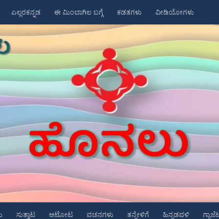
ಎಲ್ಲರಕನ್ನಡ
ಈ ಮಿಂಬಾಗಿಲ ಬಗ್ಗೆ
ಕಡತಗಳು
ವೀಡಿಯೋಗಳು
ು
ಸುತ್ತಾಟ
ಆಟೋಟ
ವಚನಗಳು
ತನ್ನೇಳಿಗೆ
ಹಿನ್ನಡವಳಿ
ಗ್ಯಾಜೆ