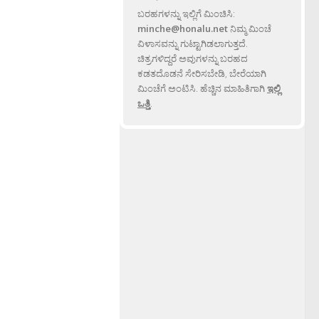
ಬರಹಗಳನ್ನು ಇಲ್ಲಿಗೆ ಮಿಂಚಿಸಿ:
minche@honalu.net
ನಿಮ್ಮ ಮಿಂಚೆ
ವಿಳಾಸವನ್ನು ಗುಟ್ಟಾಗಿಡಲಾಗುತ್ತದೆ.
ಚಿತ್ರಗಳಿದ್ದರೆ ಅವುಗಳನ್ನು ಬರಹದ
ಕಡತದೊಡನೆ ಸೇರಿಸಬೇಡಿ, ಬೇರೆಯಾಗಿ
ಮಿಂಚೆಗೆ ಅಂಟಿಸಿ. ಹೆಚ್ಚಿನ ಮಾಹಿತಿಗಾಗಿ
ಇಲ್ಲಿ
ಒತ್ತಿ
.