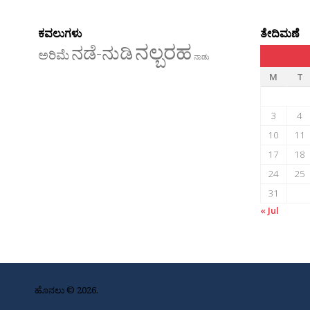
ಕವಲುಗಳು
ತೇದಿಮಣೆ
ನಲ್ಬರಹ
ನಡೆ-ನುಡಿ
ಅರಿಮೆ
ನಾಡು
M
T
3
4
10
11
17
18
24
25
31
« Jul
ಹೊನಲು © 2026.