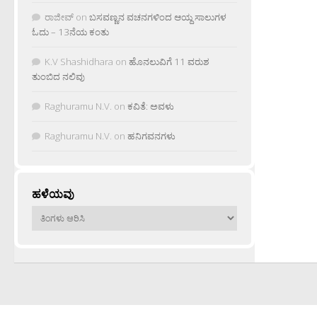
ರಾಜೀವ್
on
ಬಸವಣ್ಣನ ವಚನಗಳಿಂದ ಆಯ್ದ ಸಾಲುಗಳ
ಓದು – 13ನೆಯ ಕಂತು
K.V Shashidhara
on
ಹೊನಲುವಿಗೆ 11 ವರುಶ
ತುಂಬಿದ ನಲಿವು
Raghuramu N.V.
on
ಕವಿತೆ: ಅವಳು
Raghuramu N.V.
on
ಹನಿಗವನಗಳು
ಹಳೆಯವು
ಹಳೆಯವು