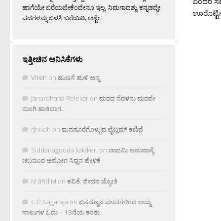
ಎಂದರೆ ಸಣ್ಣ
ಹಾಗೆಯೇ ಬರೆಯಬೇಕೆಂದೇನೂ ಇಲ್ಲ. ನಿಮಗಾದಶ್ಟು ಕನ್ನಡದ್ದೇ
ಊರೊಟ್ಟಿನ
ಪದಗಳನ್ನು ಬಳಸಿ ಬರೆಯಿರಿ, ಅಶ್ಟೇ.
ಇತ್ತೀಚಿನ ಅನಿಸಿಕೆಗಳು
Viren
on
ಹುಣಸೆ ಹುಳಿ ಅನ್ನ
Janardhana Relekar
on
ಮರದ ನೆರಳನು ಮರವೇ
ನುಂಗಿ ಹಾಕಿದಾಗ…
rjnivah
on
ಮನಸೂರೆಗೊಳ್ಳುವ ಲೈಟ್ಲಮ್ ಕಣಿವೆ
Siddanagouda kalakeri
on
ಬಾದಮಿ ಅಮವಾಸ್ಯೆ:
ಚಬನೂರ ಅಮೋಗ ಸಿದ್ದನ ಹೇಳಿಕೆ
M âñd M
on
ಕವಿತೆ: ಜೀವನ ಜ್ಯೋತಿ
C.P.Nagaraja
on
ಬಸವಣ್ಣನ ವಚನಗಳಿಂದ ಆಯ್ದ
ಸಾಲುಗಳ ಓದು – 13ನೆಯ ಕಂತು