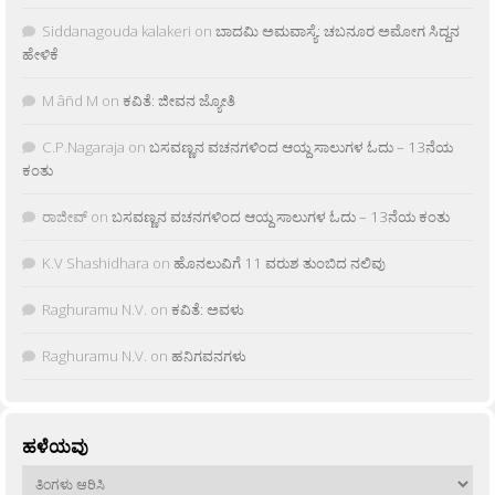
Siddanagouda kalakeri
on
ಬಾದಮಿ ಅಮವಾಸ್ಯೆ: ಚಬನೂರ ಅಮೋಗ ಸಿದ್ದನ
ಹೇಳಿಕೆ
M âñd M
on
ಕವಿತೆ: ಜೀವನ ಜ್ಯೋತಿ
C.P.Nagaraja
on
ಬಸವಣ್ಣನ ವಚನಗಳಿಂದ ಆಯ್ದ ಸಾಲುಗಳ ಓದು – 13ನೆಯ
ಕಂತು
ರಾಜೀವ್
on
ಬಸವಣ್ಣನ ವಚನಗಳಿಂದ ಆಯ್ದ ಸಾಲುಗಳ ಓದು – 13ನೆಯ ಕಂತು
K.V Shashidhara
on
ಹೊನಲುವಿಗೆ 11 ವರುಶ ತುಂಬಿದ ನಲಿವು
Raghuramu N.V.
on
ಕವಿತೆ: ಅವಳು
Raghuramu N.V.
on
ಹನಿಗವನಗಳು
ಹಳೆಯವು
ಹಳೆಯವು