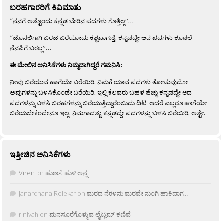
ಬರಹಗಾರರಿಗೆ ಕಿವಿಮಾತು
“ನನಗೆ ಅಶ್ಟೊಂದು ಕನ್ನಡ ಬೇರಿನ ಪದಗಳು ಗೊತ್ತಿಲ್ಲ”…
“ಹೊನಲಿಗಾಗಿ ಬರಹ ಬರೆಯೋದು ಕಶ್ಟವಾಗುತ್ತೆ. ಕನ್ನಡದ್ದೇ ಆದ ಪದಗಳು ಕೂಡಲೆ
ನೆನಪಿಗೆ ಬರಲ್ಲ”…
ಈ ಮೇಲಿನ ಅನಿಸಿಕೆಗಳು ನಿಮ್ಮದಾಗಿದ್ದರೆ ಗಮನಿಸಿ:
ನೀವು ಬರೆಯುವ ಹಾಗೆಯೇ ಬರೆಯಿರಿ. ನಿಮಗೆ ಯಾವ ಪದಗಳು ತೋಚುವುದೋ
ಅವುಗಳನ್ನು ಬಳಸಿಕೊಂಡೇ ಬರೆಯಿರಿ. ಇಲ್ಲಿ ಕೆಲವರು ಬಹಳ ಹೆಚ್ಚು ಕನ್ನಡದ್ದೇ ಆದ
ಪದಗಳನ್ನು ಬಳಸಿ ಬರಹಗಳನ್ನು ಬರೆಯುತ್ತಿದ್ದಾರೆಂಬುದು ದಿಟ. ಆದರೆ ಎಲ್ಲರೂ ಹಾಗೆಯೇ
ಬರೆಯಬೇಕೆಂದೇನೂ ಇಲ್ಲ. ನಿಮಗಾದಶ್ಟು ಕನ್ನಡದ್ದೇ ಪದಗಳನ್ನು ಬಳಸಿ ಬರೆಯಿರಿ, ಅಶ್ಟೇ.
ಇತ್ತೀಚಿನ ಅನಿಸಿಕೆಗಳು
Viren
on
ಹುಣಸೆ ಹುಳಿ ಅನ್ನ
Janardhana Relekar
on
ಮರದ ನೆರಳನು ಮರವೇ ನುಂಗಿ ಹಾಕಿದಾಗ…
rjnivah
on
ಮನಸೂರೆಗೊಳ್ಳುವ ಲೈಟ್ಲಮ್ ಕಣಿವೆ