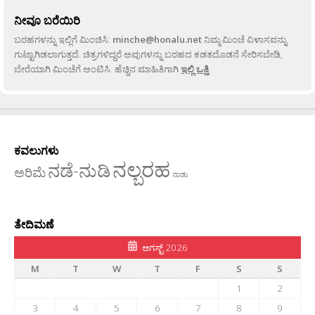
ನೀವೂ ಬರೆಯಿರಿ
ಬರಹಗಳನ್ನು ಇಲ್ಲಿಗೆ ಮಿಂಚಿಸಿ:
minche@honalu.net
ನಿಮ್ಮ ಮಿಂಚೆ ವಿಳಾಸವನ್ನು
ಗುಟ್ಟಾಗಿಡಲಾಗುತ್ತದೆ. ಚಿತ್ರಗಳಿದ್ದರೆ ಅವುಗಳನ್ನು ಬರಹದ ಕಡತದೊಡನೆ ಸೇರಿಸಬೇಡಿ,
ಬೇರೆಯಾಗಿ ಮಿಂಚೆಗೆ ಅಂಟಿಸಿ. ಹೆಚ್ಚಿನ ಮಾಹಿತಿಗಾಗಿ
ಇಲ್ಲಿ ಒತ್ತಿ
.
ಕವಲುಗಳು
ನಲ್ಬರಹ
ನಡೆ-ನುಡಿ
ಅರಿಮೆ
ನಾಡು
ತೇದಿಮಣೆ
ಆಗಸ್ಟ್ 2026
M
T
W
T
F
S
S
1
2
3
4
5
6
7
8
9