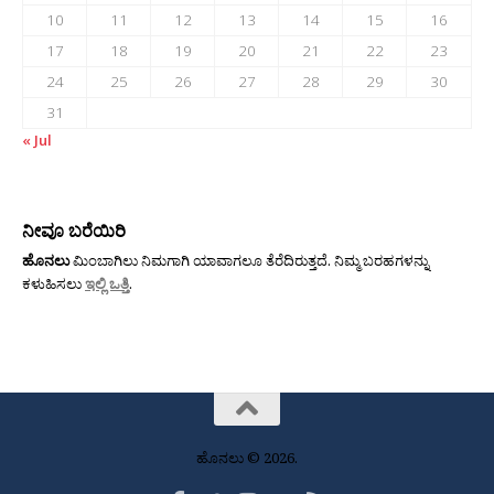
10
11
12
13
14
15
16
17
18
19
20
21
22
23
24
25
26
27
28
29
30
31
« Jul
ನೀವೂ ಬರೆಯಿರಿ
ಹೊನಲು
ಮಿಂಬಾಗಿಲು ನಿಮಗಾಗಿ ಯಾವಾಗಲೂ ತೆರೆದಿರುತ್ತದೆ. ನಿಮ್ಮ ಬರಹಗಳನ್ನು
ಕಳುಹಿಸಲು
ಇಲ್ಲಿ ಒತ್ತಿ
.
ಹೊನಲು © 2026.