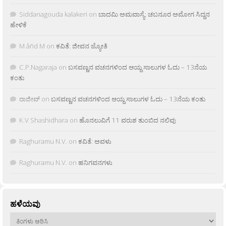
Siddanagouda kalakeri
on
ಬಾದಮಿ ಅಮವಾಸ್ಯೆ: ಚಬನೂರ ಅಮೋಗ ಸಿದ್ದನ
ಹೇಳಿಕೆ
M âñd M
on
ಕವಿತೆ: ಜೀವನ ಜ್ಯೋತಿ
C.P.Nagaraja
on
ಬಸವಣ್ಣನ ವಚನಗಳಿಂದ ಆಯ್ದ ಸಾಲುಗಳ ಓದು – 13ನೆಯ
ಕಂತು
ರಾಜೀವ್
on
ಬಸವಣ್ಣನ ವಚನಗಳಿಂದ ಆಯ್ದ ಸಾಲುಗಳ ಓದು – 13ನೆಯ ಕಂತು
K.V Shashidhara
on
ಹೊನಲುವಿಗೆ 11 ವರುಶ ತುಂಬಿದ ನಲಿವು
Raghuramu N.V.
on
ಕವಿತೆ: ಅವಳು
Raghuramu N.V.
on
ಹನಿಗವನಗಳು
ಹಳೆಯವು
ಹಳೆಯವು