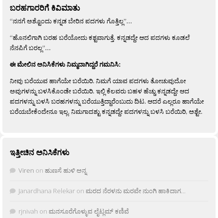
ಬರಹಗಾರರಿಗೆ ಕಿವಿಮಾತು
“ನನಗೆ ಅಶ್ಟೊಂದು ಕನ್ನಡ ಬೇರಿನ ಪದಗಳು ಗೊತ್ತಿಲ್ಲ”…
“ಹೊನಲಿಗಾಗಿ ಬರಹ ಬರೆಯೋದು ಕಶ್ಟವಾಗುತ್ತೆ. ಕನ್ನಡದ್ದೇ ಆದ ಪದಗಳು ಕೂಡಲೆ
ನೆನಪಿಗೆ ಬರಲ್ಲ”…
ಈ ಮೇಲಿನ ಅನಿಸಿಕೆಗಳು ನಿಮ್ಮದಾಗಿದ್ದರೆ ಗಮನಿಸಿ:
ನೀವು ಬರೆಯುವ ಹಾಗೆಯೇ ಬರೆಯಿರಿ. ನಿಮಗೆ ಯಾವ ಪದಗಳು ತೋಚುವುದೋ
ಅವುಗಳನ್ನು ಬಳಸಿಕೊಂಡೇ ಬರೆಯಿರಿ. ಇಲ್ಲಿ ಕೆಲವರು ಬಹಳ ಹೆಚ್ಚು ಕನ್ನಡದ್ದೇ ಆದ
ಪದಗಳನ್ನು ಬಳಸಿ ಬರಹಗಳನ್ನು ಬರೆಯುತ್ತಿದ್ದಾರೆಂಬುದು ದಿಟ. ಆದರೆ ಎಲ್ಲರೂ ಹಾಗೆಯೇ
ಬರೆಯಬೇಕೆಂದೇನೂ ಇಲ್ಲ. ನಿಮಗಾದಶ್ಟು ಕನ್ನಡದ್ದೇ ಪದಗಳನ್ನು ಬಳಸಿ ಬರೆಯಿರಿ, ಅಶ್ಟೇ.
ಇತ್ತೀಚಿನ ಅನಿಸಿಕೆಗಳು
Viren
on
ಹುಣಸೆ ಹುಳಿ ಅನ್ನ
Janardhana Relekar
on
ಮರದ ನೆರಳನು ಮರವೇ ನುಂಗಿ ಹಾಕಿದಾಗ…
rjnivah
on
ಮನಸೂರೆಗೊಳ್ಳುವ ಲೈಟ್ಲಮ್ ಕಣಿವೆ