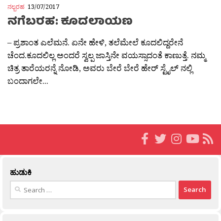
ನಲ್ಬರಹ
13/07/2017
ನಗೆಬರಹ: ಕೂದಲಾಯಣ
– ಪ್ರಶಾಂತ ಎಲೆಮನೆ. ಏನೇ ಹೇಳಿ, ತಲೆಮೇಲೆ ಕೂದಲಿದ್ದರೇನೆ
ಚೆಂದ.ಕೂದಲಿಲ್ಲ ಅಂದರೆ ಸ್ವಲ್ಪ ಜಾಸ್ತಿನೇ ವಯಸ್ಸಾದಂತೆ ಕಾಣುತ್ತೆ. ನಮ್ಮ
ಚಿತ್ರ ತಾರೆಯರನ್ನೆ ನೋಡಿ, ಅವರು ಬೇರೆ ಬೇರೆ ಹೇರ್ ಸ್ಟೈಲ್ ನಲ್ಲಿ
ಬಂದಾಗಲೇ...
ಹುಡುಕಿ
Search
for: