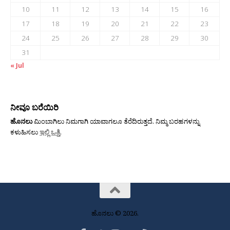
10
11
12
13
14
15
16
17
18
19
20
21
22
23
24
25
26
27
28
29
30
31
« Jul
ನೀವೂ ಬರೆಯಿರಿ
ಹೊನಲು
ಮಿಂಬಾಗಿಲು ನಿಮಗಾಗಿ ಯಾವಾಗಲೂ ತೆರೆದಿರುತ್ತದೆ. ನಿಮ್ಮ ಬರಹಗಳನ್ನು
ಕಳುಹಿಸಲು
ಇಲ್ಲಿ ಒತ್ತಿ
.
ಹೊನಲು © 2026.