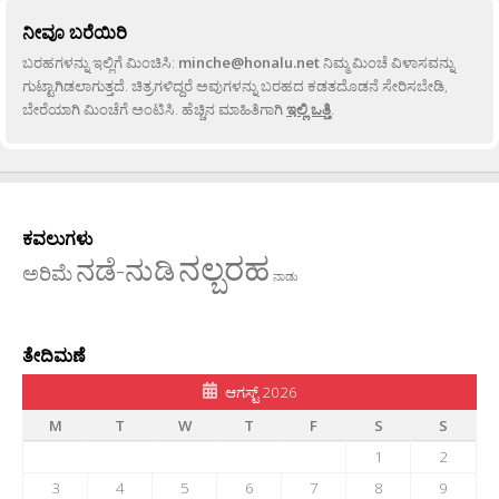
ನೀವೂ ಬರೆಯಿರಿ
ಬರಹಗಳನ್ನು ಇಲ್ಲಿಗೆ ಮಿಂಚಿಸಿ:
minche@honalu.net
ನಿಮ್ಮ ಮಿಂಚೆ ವಿಳಾಸವನ್ನು
ಗುಟ್ಟಾಗಿಡಲಾಗುತ್ತದೆ. ಚಿತ್ರಗಳಿದ್ದರೆ ಅವುಗಳನ್ನು ಬರಹದ ಕಡತದೊಡನೆ ಸೇರಿಸಬೇಡಿ,
ಬೇರೆಯಾಗಿ ಮಿಂಚೆಗೆ ಅಂಟಿಸಿ. ಹೆಚ್ಚಿನ ಮಾಹಿತಿಗಾಗಿ
ಇಲ್ಲಿ ಒತ್ತಿ
.
ಕವಲುಗಳು
ನಲ್ಬರಹ
ನಡೆ-ನುಡಿ
ಅರಿಮೆ
ನಾಡು
ತೇದಿಮಣೆ
ಆಗಸ್ಟ್ 2026
M
T
W
T
F
S
S
1
2
3
4
5
6
7
8
9