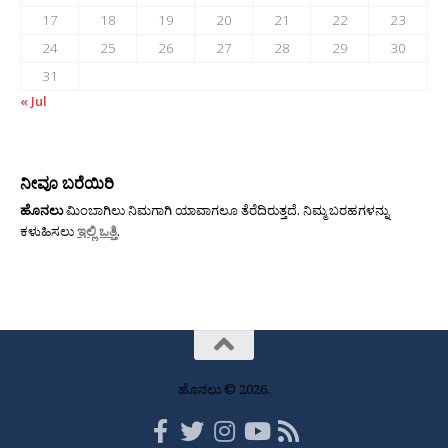
17
18
19
20
21
22
23
24
25
26
27
28
29
30
31
« Jul
ನೀವೂ ಬರೆಯಿರಿ
ಹೊನಲು
ಮಿಂಬಾಗಿಲು ನಿಮಗಾಗಿ ಯಾವಾಗಲೂ ತೆರೆದಿರುತ್ತದೆ. ನಿಮ್ಮ ಬರಹಗಳನ್ನು
ಕಳುಹಿಸಲು
ಇಲ್ಲಿ ಒತ್ತಿ
.
ಹೊನಲು © 2026.