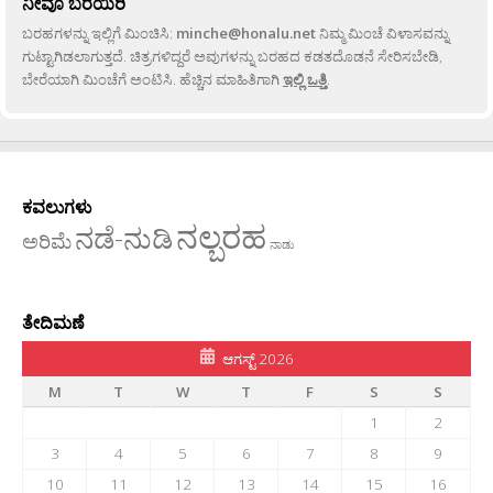
ನೀವೂ ಬರೆಯಿರಿ
ಬರಹಗಳನ್ನು ಇಲ್ಲಿಗೆ ಮಿಂಚಿಸಿ:
minche@honalu.net
ನಿಮ್ಮ ಮಿಂಚೆ ವಿಳಾಸವನ್ನು
ಗುಟ್ಟಾಗಿಡಲಾಗುತ್ತದೆ. ಚಿತ್ರಗಳಿದ್ದರೆ ಅವುಗಳನ್ನು ಬರಹದ ಕಡತದೊಡನೆ ಸೇರಿಸಬೇಡಿ,
ಬೇರೆಯಾಗಿ ಮಿಂಚೆಗೆ ಅಂಟಿಸಿ. ಹೆಚ್ಚಿನ ಮಾಹಿತಿಗಾಗಿ
ಇಲ್ಲಿ ಒತ್ತಿ
.
ಕವಲುಗಳು
ನಲ್ಬರಹ
ನಡೆ-ನುಡಿ
ಅರಿಮೆ
ನಾಡು
ತೇದಿಮಣೆ
ಆಗಸ್ಟ್ 2026
M
T
W
T
F
S
S
1
2
3
4
5
6
7
8
9
10
11
12
13
14
15
16