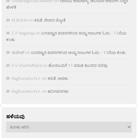
Siddanagouda kalakeri
on
ಬಾದಮಿ ಅಮವಾಸ್ಯೆ: ಚಬನೂರ ಅಮೋಗ ಸಿದ್ದನ
ಹೇಳಿಕೆ
M âñd M
on
ಕವಿತೆ: ಜೀವನ ಜ್ಯೋತಿ
C.P.Nagaraja
on
ಬಸವಣ್ಣನ ವಚನಗಳಿಂದ ಆಯ್ದ ಸಾಲುಗಳ ಓದು – 13ನೆಯ
ಕಂತು
ರಾಜೀವ್
on
ಬಸವಣ್ಣನ ವಚನಗಳಿಂದ ಆಯ್ದ ಸಾಲುಗಳ ಓದು – 13ನೆಯ ಕಂತು
K.V Shashidhara
on
ಹೊನಲುವಿಗೆ 11 ವರುಶ ತುಂಬಿದ ನಲಿವು
Raghuramu N.V.
on
ಕವಿತೆ: ಅವಳು
Raghuramu N.V.
on
ಹನಿಗವನಗಳು
ಹಳೆಯವು
ಹಳೆಯವು