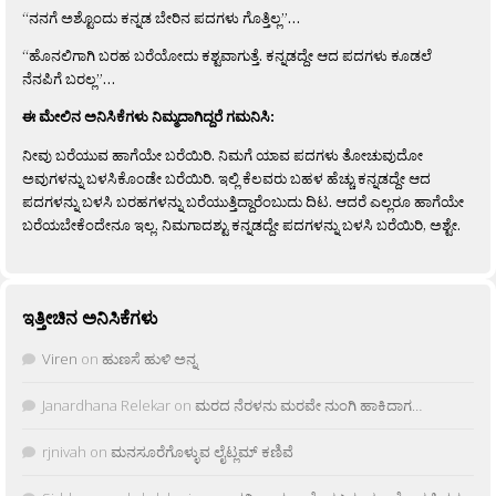
“ನನಗೆ ಅಶ್ಟೊಂದು ಕನ್ನಡ ಬೇರಿನ ಪದಗಳು ಗೊತ್ತಿಲ್ಲ”…
“ಹೊನಲಿಗಾಗಿ ಬರಹ ಬರೆಯೋದು ಕಶ್ಟವಾಗುತ್ತೆ. ಕನ್ನಡದ್ದೇ ಆದ ಪದಗಳು ಕೂಡಲೆ
ನೆನಪಿಗೆ ಬರಲ್ಲ”…
ಈ ಮೇಲಿನ ಅನಿಸಿಕೆಗಳು ನಿಮ್ಮದಾಗಿದ್ದರೆ ಗಮನಿಸಿ:
ನೀವು ಬರೆಯುವ ಹಾಗೆಯೇ ಬರೆಯಿರಿ. ನಿಮಗೆ ಯಾವ ಪದಗಳು ತೋಚುವುದೋ
ಅವುಗಳನ್ನು ಬಳಸಿಕೊಂಡೇ ಬರೆಯಿರಿ. ಇಲ್ಲಿ ಕೆಲವರು ಬಹಳ ಹೆಚ್ಚು ಕನ್ನಡದ್ದೇ ಆದ
ಪದಗಳನ್ನು ಬಳಸಿ ಬರಹಗಳನ್ನು ಬರೆಯುತ್ತಿದ್ದಾರೆಂಬುದು ದಿಟ. ಆದರೆ ಎಲ್ಲರೂ ಹಾಗೆಯೇ
ಬರೆಯಬೇಕೆಂದೇನೂ ಇಲ್ಲ. ನಿಮಗಾದಶ್ಟು ಕನ್ನಡದ್ದೇ ಪದಗಳನ್ನು ಬಳಸಿ ಬರೆಯಿರಿ, ಅಶ್ಟೇ.
ಇತ್ತೀಚಿನ ಅನಿಸಿಕೆಗಳು
Viren
on
ಹುಣಸೆ ಹುಳಿ ಅನ್ನ
Janardhana Relekar
on
ಮರದ ನೆರಳನು ಮರವೇ ನುಂಗಿ ಹಾಕಿದಾಗ…
rjnivah
on
ಮನಸೂರೆಗೊಳ್ಳುವ ಲೈಟ್ಲಮ್ ಕಣಿವೆ