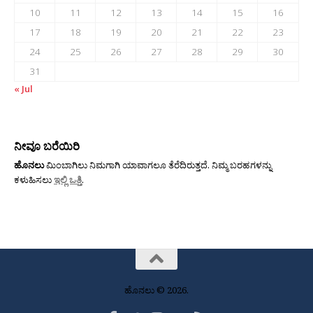
10
11
12
13
14
15
16
17
18
19
20
21
22
23
24
25
26
27
28
29
30
31
« Jul
ನೀವೂ ಬರೆಯಿರಿ
ಹೊನಲು
ಮಿಂಬಾಗಿಲು ನಿಮಗಾಗಿ ಯಾವಾಗಲೂ ತೆರೆದಿರುತ್ತದೆ. ನಿಮ್ಮ ಬರಹಗಳನ್ನು
ಕಳುಹಿಸಲು
ಇಲ್ಲಿ ಒತ್ತಿ
.
ಹೊನಲು © 2026.