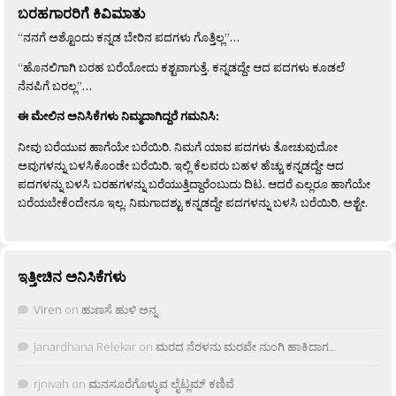
ಬರಹಗಾರರಿಗೆ ಕಿವಿಮಾತು
“ನನಗೆ ಅಶ್ಟೊಂದು ಕನ್ನಡ ಬೇರಿನ ಪದಗಳು ಗೊತ್ತಿಲ್ಲ”…
“ಹೊನಲಿಗಾಗಿ ಬರಹ ಬರೆಯೋದು ಕಶ್ಟವಾಗುತ್ತೆ. ಕನ್ನಡದ್ದೇ ಆದ ಪದಗಳು ಕೂಡಲೆ
ನೆನಪಿಗೆ ಬರಲ್ಲ”…
ಈ ಮೇಲಿನ ಅನಿಸಿಕೆಗಳು ನಿಮ್ಮದಾಗಿದ್ದರೆ ಗಮನಿಸಿ:
ನೀವು ಬರೆಯುವ ಹಾಗೆಯೇ ಬರೆಯಿರಿ. ನಿಮಗೆ ಯಾವ ಪದಗಳು ತೋಚುವುದೋ
ಅವುಗಳನ್ನು ಬಳಸಿಕೊಂಡೇ ಬರೆಯಿರಿ. ಇಲ್ಲಿ ಕೆಲವರು ಬಹಳ ಹೆಚ್ಚು ಕನ್ನಡದ್ದೇ ಆದ
ಪದಗಳನ್ನು ಬಳಸಿ ಬರಹಗಳನ್ನು ಬರೆಯುತ್ತಿದ್ದಾರೆಂಬುದು ದಿಟ. ಆದರೆ ಎಲ್ಲರೂ ಹಾಗೆಯೇ
ಬರೆಯಬೇಕೆಂದೇನೂ ಇಲ್ಲ. ನಿಮಗಾದಶ್ಟು ಕನ್ನಡದ್ದೇ ಪದಗಳನ್ನು ಬಳಸಿ ಬರೆಯಿರಿ, ಅಶ್ಟೇ.
ಇತ್ತೀಚಿನ ಅನಿಸಿಕೆಗಳು
Viren
on
ಹುಣಸೆ ಹುಳಿ ಅನ್ನ
Janardhana Relekar
on
ಮರದ ನೆರಳನು ಮರವೇ ನುಂಗಿ ಹಾಕಿದಾಗ…
rjnivah
on
ಮನಸೂರೆಗೊಳ್ಳುವ ಲೈಟ್ಲಮ್ ಕಣಿವೆ