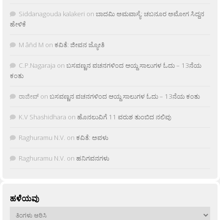
Siddanagouda kalakeri
on
ಬಾದಮಿ ಅಮವಾಸ್ಯೆ: ಚಬನೂರ ಅಮೋಗ ಸಿದ್ದನ
ಹೇಳಿಕೆ
M âñd M
on
ಕವಿತೆ: ಜೀವನ ಜ್ಯೋತಿ
C.P.Nagaraja
on
ಬಸವಣ್ಣನ ವಚನಗಳಿಂದ ಆಯ್ದ ಸಾಲುಗಳ ಓದು – 13ನೆಯ
ಕಂತು
ರಾಜೀವ್
on
ಬಸವಣ್ಣನ ವಚನಗಳಿಂದ ಆಯ್ದ ಸಾಲುಗಳ ಓದು – 13ನೆಯ ಕಂತು
K.V Shashidhara
on
ಹೊನಲುವಿಗೆ 11 ವರುಶ ತುಂಬಿದ ನಲಿವು
Raghuramu N.V.
on
ಕವಿತೆ: ಅವಳು
Raghuramu N.V.
on
ಹನಿಗವನಗಳು
ಹಳೆಯವು
ಹಳೆಯವು