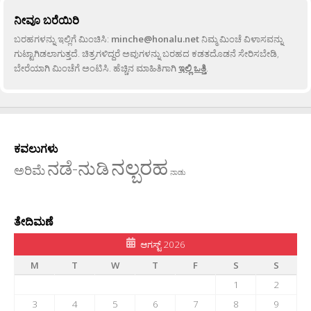
ನೀವೂ ಬರೆಯಿರಿ
ಬರಹಗಳನ್ನು ಇಲ್ಲಿಗೆ ಮಿಂಚಿಸಿ:
minche@honalu.net
ನಿಮ್ಮ ಮಿಂಚೆ ವಿಳಾಸವನ್ನು
ಗುಟ್ಟಾಗಿಡಲಾಗುತ್ತದೆ. ಚಿತ್ರಗಳಿದ್ದರೆ ಅವುಗಳನ್ನು ಬರಹದ ಕಡತದೊಡನೆ ಸೇರಿಸಬೇಡಿ,
ಬೇರೆಯಾಗಿ ಮಿಂಚೆಗೆ ಅಂಟಿಸಿ. ಹೆಚ್ಚಿನ ಮಾಹಿತಿಗಾಗಿ
ಇಲ್ಲಿ ಒತ್ತಿ
.
ಕವಲುಗಳು
ನಲ್ಬರಹ
ನಡೆ-ನುಡಿ
ಅರಿಮೆ
ನಾಡು
ತೇದಿಮಣೆ
ಆಗಸ್ಟ್ 2026
M
T
W
T
F
S
S
1
2
3
4
5
6
7
8
9