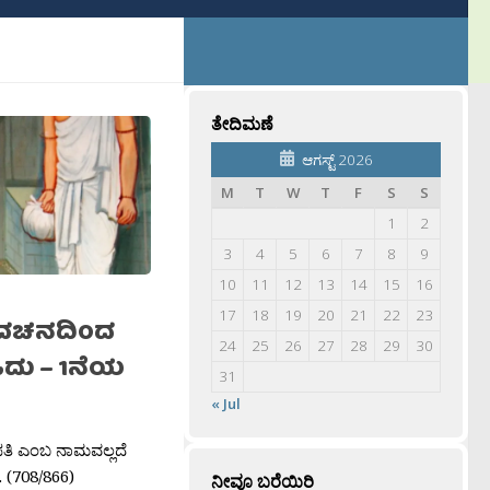
ತೇದಿಮಣೆ
ಆಗಸ್ಟ್ 2026
M
T
W
T
F
S
S
1
2
3
4
5
6
7
8
9
10
11
12
13
14
15
16
17
18
19
20
21
22
23
ಮನ ವಚನದಿಂದ
24
25
26
27
28
29
30
ದು – 1ನೆಯ
31
« Jul
ಿಪತಿ ಎಂಬ ನಾಮವಲ್ಲದೆ
 (708/866)
ನೀವೂ ಬರೆಯಿರಿ