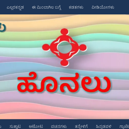
ಎಲ್ಲರಕನ್ನಡ
ಈ ಮಿಂಬಾಗಿಲ ಬಗ್ಗೆ
ಕಡತಗಳು
ವೀಡಿಯೋಗಳು
ು
ಸುತ್ತಾಟ
ಆಟೋಟ
ವಚನಗಳು
ತನ್ನೇಳಿಗೆ
ಹಿನ್ನಡವಳಿ
ಗ್ಯಾಜೆ