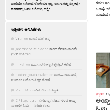
ಗರ್ವ+ಇಂದ;
ಹಾಗೆಯೇ ಬರೆಯಬೇಕೆಂದೇನೂ ಇಲ್ಲ. ನಿಮಗಾದಶ್ಟು ಕನ್ನಡದ್ದೇ
ಒಲವು ನಲ
ಪದಗಳನ್ನು ಬಳಸಿ ಬರೆಯಿರಿ, ಅಶ್ಟೇ.
ಮಾಡುವ ಭಕ್ತ
ಇತ್ತೀಚಿನ ಅನಿಸಿಕೆಗಳು
Viren
on
ಹುಣಸೆ ಹುಳಿ ಅನ್ನ
Janardhana Relekar
on
ಮರದ ನೆರಳನು ಮರವೇ
ನುಂಗಿ ಹಾಕಿದಾಗ…
rjnivah
on
ಮನಸೂರೆಗೊಳ್ಳುವ ಲೈಟ್ಲಮ್ ಕಣಿವೆ
Siddanagouda kalakeri
on
ಬಾದಮಿ ಅಮವಾಸ್ಯೆ:
ಚಬನೂರ ಅಮೋಗ ಸಿದ್ದನ ಹೇಳಿಕೆ
M âñd M
on
ಕವಿತೆ: ಜೀವನ ಜ್ಯೋತಿ
ನಲ್ಬರಹ
19
ಆಯ್ದ
C.P.Nagaraja
on
ಬಸವಣ್ಣನ ವಚನಗಳಿಂದ ಆಯ್ದ
ಸಾಲುಗಳ ಓದು – 13ನೆಯ ಕಂತು
ಓದು