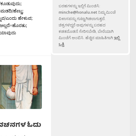
/ಕೂಡುವುದು;
ಬರಹಗಳನ್ನು ಇಲ್ಲಿಗೆ ಮಿಂಚಿಸಿ:
ಮಡದಿ/ಹೆಣ್ಣು;
minche@honalu.net
ನಿಮ್ಮ ಮಿಂಚೆ
ನುವ/ಎಂದು ಹೇಳುವ;
ವಿಳಾಸವನ್ನು ಗುಟ್ಟಾಗಿಡಲಾಗುತ್ತದೆ.
ಅಲ್ಲದೆ=ಹೊರತು;
ಚಿತ್ರಗಳಿದ್ದರೆ ಅವುಗಳನ್ನು ಬರಹದ
ಕಡತದೊಡನೆ ಸೇರಿಸಬೇಡಿ, ಬೇರೆಯಾಗಿ
-ಯಾವುದು
ಮಿಂಚೆಗೆ ಅಂಟಿಸಿ. ಹೆಚ್ಚಿನ ಮಾಹಿತಿಗಾಗಿ
ಇಲ್ಲಿ
ಒತ್ತಿ
.
್ಮನ ವಚನಗಳ ಓದು