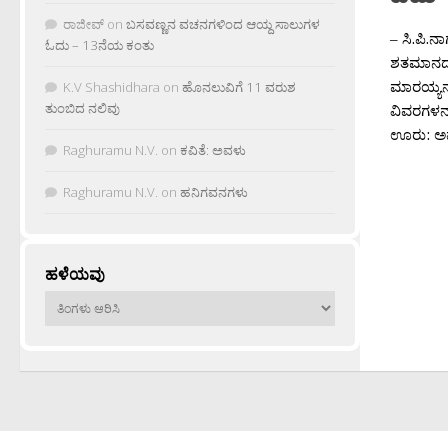
ರಾಜೀವ್
on
ಬಸವಣ್ಣನ ವಚನಗಳಿಂದ ಆಯ್ದ ಸಾಲುಗಳ
– ಸಿ.ಪಿ.
ಓದು – 13ನೆಯ ಕಂತು
ಶತಮಾನದಲ್ಲ
ಮಾರಯ್ಯನ 
K.V Shashidhara
on
ಹೊನಲುವಿಗೆ 11 ವರುಶ
ತುಂಬಿದ ನಲಿವು
ವಿವರಗಳನ್ನ
ಊರು: ಅಮರ
Raghuramu N.V.
on
ಕವಿತೆ: ಅವಳು
Raghuramu N.V.
on
ಹನಿಗವನಗಳು
ಹಳೆಯವು
ಹಳೆಯವು