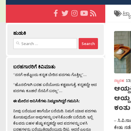
ಟ್ಯ
ಹುಡುಕಿ
Search
for:
ಬರಹಗಾರರಿಗೆ ಕಿವಿಮಾತು
“ನನಗೆ ಅಶ್ಟೊಂದು ಕನ್ನಡ ಬೇರಿನ ಪದಗಳು ಗೊತ್ತಿಲ್ಲ”…
ನಲ್ಬರಹ
13
“ಹೊನಲಿಗಾಗಿ ಬರಹ ಬರೆಯೋದು ಕಶ್ಟವಾಗುತ್ತೆ. ಕನ್ನಡದ್ದೇ ಆದ
ಆಯ್ದಕ
ಪದಗಳು ಕೂಡಲೆ ನೆನಪಿಗೆ ಬರಲ್ಲ”…
ಆಯ್ದ
ಈ ಮೇಲಿನ ಅನಿಸಿಕೆಗಳು ನಿಮ್ಮದಾಗಿದ್ದರೆ ಗಮನಿಸಿ:
ಕಂತು
ನೀವು ಬರೆಯುವ ಹಾಗೆಯೇ ಬರೆಯಿರಿ. ನಿಮಗೆ ಯಾವ ಪದಗಳು
ತೋಚುವುದೋ ಅವುಗಳನ್ನು ಬಳಸಿಕೊಂಡೇ ಬರೆಯಿರಿ. ಇಲ್ಲಿ
– ಸಿ.ಪಿ.ನ
ಕೆಲವರು ಬಹಳ ಹೆಚ್ಚು ಕನ್ನಡದ್ದೇ ಆದ ಪದಗಳನ್ನು ಬಳಸಿ
ಕೇಡು ನಡೆಯ
ಬರಹಗಳನ್ನು ಬರೆಯುತ್ತಿದ್ದಾರೆಂಬುದು ದಿಟ. ಆದರೆ ಎಲ್ಲರೂ