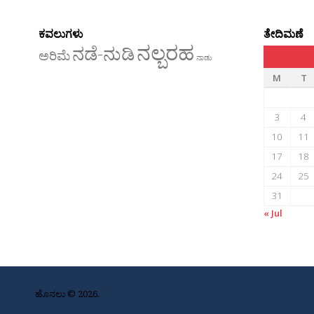
ಕವಲುಗಳು
ತೇದಿಮಣೆ
ನಲ್ಬರಹ
ನಡೆ-ನುಡಿ
ಅರಿಮೆ
ನಾಡು
M
T
3
4
10
11
17
18
24
25
31
« Jul
ಹೊನಲು © 2026.