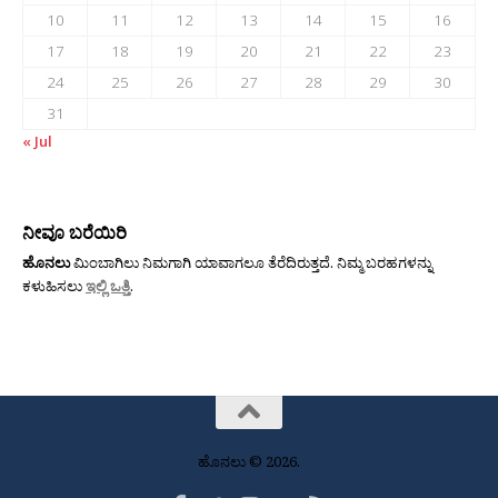
10
11
12
13
14
15
16
17
18
19
20
21
22
23
24
25
26
27
28
29
30
31
« Jul
ನೀವೂ ಬರೆಯಿರಿ
ಹೊನಲು
ಮಿಂಬಾಗಿಲು ನಿಮಗಾಗಿ ಯಾವಾಗಲೂ ತೆರೆದಿರುತ್ತದೆ. ನಿಮ್ಮ ಬರಹಗಳನ್ನು
ಕಳುಹಿಸಲು
ಇಲ್ಲಿ ಒತ್ತಿ
.
ಹೊನಲು © 2026.