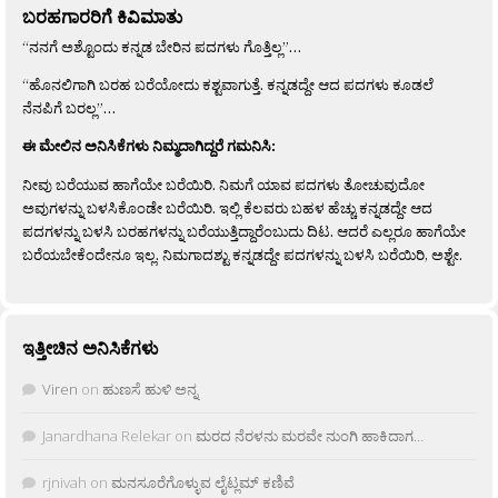
ಬರಹಗಾರರಿಗೆ ಕಿವಿಮಾತು
“ನನಗೆ ಅಶ್ಟೊಂದು ಕನ್ನಡ ಬೇರಿನ ಪದಗಳು ಗೊತ್ತಿಲ್ಲ”…
“ಹೊನಲಿಗಾಗಿ ಬರಹ ಬರೆಯೋದು ಕಶ್ಟವಾಗುತ್ತೆ. ಕನ್ನಡದ್ದೇ ಆದ ಪದಗಳು ಕೂಡಲೆ
ನೆನಪಿಗೆ ಬರಲ್ಲ”…
ಈ ಮೇಲಿನ ಅನಿಸಿಕೆಗಳು ನಿಮ್ಮದಾಗಿದ್ದರೆ ಗಮನಿಸಿ:
ನೀವು ಬರೆಯುವ ಹಾಗೆಯೇ ಬರೆಯಿರಿ. ನಿಮಗೆ ಯಾವ ಪದಗಳು ತೋಚುವುದೋ
ಅವುಗಳನ್ನು ಬಳಸಿಕೊಂಡೇ ಬರೆಯಿರಿ. ಇಲ್ಲಿ ಕೆಲವರು ಬಹಳ ಹೆಚ್ಚು ಕನ್ನಡದ್ದೇ ಆದ
ಪದಗಳನ್ನು ಬಳಸಿ ಬರಹಗಳನ್ನು ಬರೆಯುತ್ತಿದ್ದಾರೆಂಬುದು ದಿಟ. ಆದರೆ ಎಲ್ಲರೂ ಹಾಗೆಯೇ
ಬರೆಯಬೇಕೆಂದೇನೂ ಇಲ್ಲ. ನಿಮಗಾದಶ್ಟು ಕನ್ನಡದ್ದೇ ಪದಗಳನ್ನು ಬಳಸಿ ಬರೆಯಿರಿ, ಅಶ್ಟೇ.
ಇತ್ತೀಚಿನ ಅನಿಸಿಕೆಗಳು
Viren
on
ಹುಣಸೆ ಹುಳಿ ಅನ್ನ
Janardhana Relekar
on
ಮರದ ನೆರಳನು ಮರವೇ ನುಂಗಿ ಹಾಕಿದಾಗ…
rjnivah
on
ಮನಸೂರೆಗೊಳ್ಳುವ ಲೈಟ್ಲಮ್ ಕಣಿವೆ