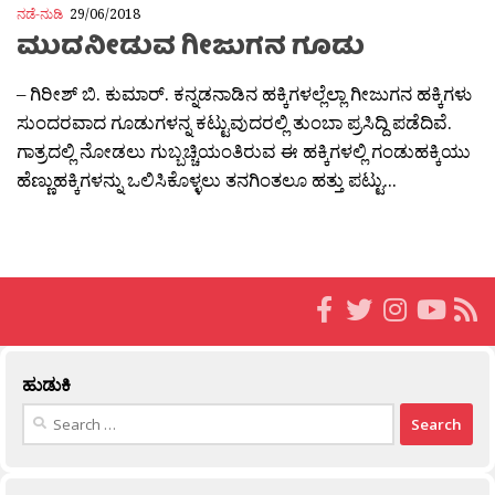
ನಡೆ-ನುಡಿ
29/06/2018
ಮುದನೀಡುವ ಗೀಜುಗನ ಗೂಡು
– ಗಿರೀಶ್ ಬಿ. ಕುಮಾರ್. ಕನ್ನಡನಾಡಿನ ಹಕ್ಕಿಗಳಲ್ಲೆಲ್ಲಾ ಗೀಜುಗನ ಹಕ್ಕಿಗಳು
ಸುಂದರವಾದ ಗೂಡುಗಳನ್ನ ಕಟ್ಟುವುದರಲ್ಲಿ ತುಂಬಾ ಪ್ರಸಿದ್ದಿ ಪಡೆದಿವೆ.
ಗಾತ್ರದಲ್ಲಿ ನೋಡಲು ಗುಬ್ಬಚ್ಚಿಯಂತಿರುವ ಈ ಹಕ್ಕಿಗಳಲ್ಲಿ ಗಂಡುಹಕ್ಕಿಯು
ಹೆಣ್ಣುಹಕ್ಕಿಗಳನ್ನು ಒಲಿಸಿಕೊಳ್ಳಲು ತನಗಿಂತಲೂ ಹತ್ತು ಪಟ್ಟು...
ಹುಡುಕಿ
Search
for: