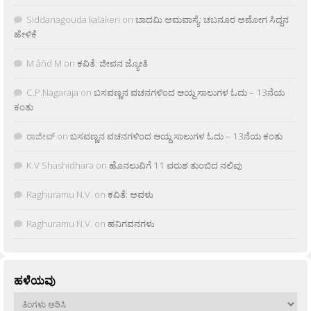
Siddanagouda kalakeri
on
ಬಾದಮಿ ಅಮವಾಸ್ಯೆ: ಚಬನೂರ ಅಮೋಗ ಸಿದ್ದನ
ಹೇಳಿಕೆ
M âñd M
on
ಕವಿತೆ: ಜೀವನ ಜ್ಯೋತಿ
C.P.Nagaraja
on
ಬಸವಣ್ಣನ ವಚನಗಳಿಂದ ಆಯ್ದ ಸಾಲುಗಳ ಓದು – 13ನೆಯ
ಕಂತು
ರಾಜೀವ್
on
ಬಸವಣ್ಣನ ವಚನಗಳಿಂದ ಆಯ್ದ ಸಾಲುಗಳ ಓದು – 13ನೆಯ ಕಂತು
K.V Shashidhara
on
ಹೊನಲುವಿಗೆ 11 ವರುಶ ತುಂಬಿದ ನಲಿವು
Raghuramu N.V.
on
ಕವಿತೆ: ಅವಳು
Raghuramu N.V.
on
ಹನಿಗವನಗಳು
ಹಳೆಯವು
ಹಳೆಯವು