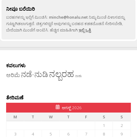
ನೀವೂ ಬರೆಯಿರಿ
ಬರಹಗಳನ್ನು ಇಲ್ಲಿಗೆ ಮಿಂಚಿಸಿ:
minche@honalu.net
ನಿಮ್ಮ ಮಿಂಚೆ ವಿಳಾಸವನ್ನು
ಗುಟ್ಟಾಗಿಡಲಾಗುತ್ತದೆ. ಚಿತ್ರಗಳಿದ್ದರೆ ಅವುಗಳನ್ನು ಬರಹದ ಕಡತದೊಡನೆ ಸೇರಿಸಬೇಡಿ,
ಬೇರೆಯಾಗಿ ಮಿಂಚೆಗೆ ಅಂಟಿಸಿ. ಹೆಚ್ಚಿನ ಮಾಹಿತಿಗಾಗಿ
ಇಲ್ಲಿ ಒತ್ತಿ
.
ಕವಲುಗಳು
ನಲ್ಬರಹ
ನಡೆ-ನುಡಿ
ಅರಿಮೆ
ನಾಡು
ತೇದಿಮಣೆ
ಆಗಸ್ಟ್ 2026
M
T
W
T
F
S
S
1
2
3
4
5
6
7
8
9