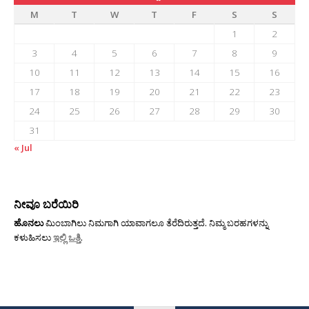
M
T
W
T
F
S
S
1
2
3
4
5
6
7
8
9
10
11
12
13
14
15
16
17
18
19
20
21
22
23
24
25
26
27
28
29
30
31
« Jul
ನೀವೂ ಬರೆಯಿರಿ
ಹೊನಲು
ಮಿಂಬಾಗಿಲು ನಿಮಗಾಗಿ ಯಾವಾಗಲೂ ತೆರೆದಿರುತ್ತದೆ. ನಿಮ್ಮ ಬರಹಗಳನ್ನು
ಕಳುಹಿಸಲು
ಇಲ್ಲಿ ಒತ್ತಿ
.