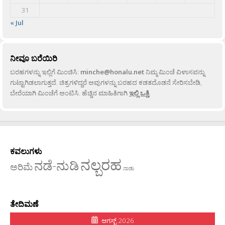
31
« Jul
ನೀವೂ ಬರೆಯಿರಿ
ಬರಹಗಳನ್ನು ಇಲ್ಲಿಗೆ ಮಿಂಚಿಸಿ:
minche@honalu.net
ನಿಮ್ಮ ಮಿಂಚೆ ವಿಳಾಸವನ್ನು
ಗುಟ್ಟಾಗಿಡಲಾಗುತ್ತದೆ. ಚಿತ್ರಗಳಿದ್ದರೆ ಅವುಗಳನ್ನು ಬರಹದ ಕಡತದೊಡನೆ ಸೇರಿಸಬೇಡಿ,
ಬೇರೆಯಾಗಿ ಮಿಂಚೆಗೆ ಅಂಟಿಸಿ. ಹೆಚ್ಚಿನ ಮಾಹಿತಿಗಾಗಿ
ಇಲ್ಲಿ ಒತ್ತಿ
.
ಕವಲುಗಳು
ನಲ್ಬರಹ
ನಡೆ-ನುಡಿ
ಅರಿಮೆ
ನಾಡು
ತೇದಿಮಣೆ
ಆಗಸ್ಟ್ 2026