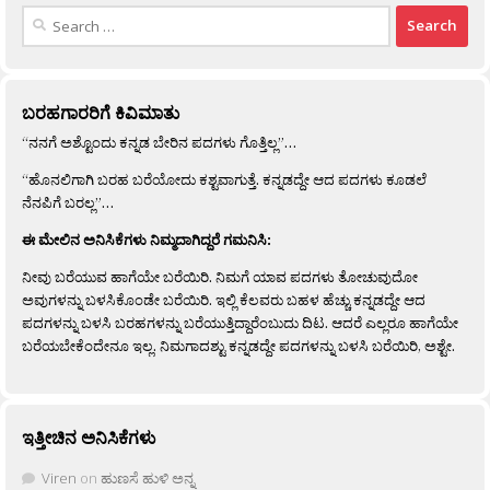
Search
for:
ಬರಹಗಾರರಿಗೆ ಕಿವಿಮಾತು
“ನನಗೆ ಅಶ್ಟೊಂದು ಕನ್ನಡ ಬೇರಿನ ಪದಗಳು ಗೊತ್ತಿಲ್ಲ”…
“ಹೊನಲಿಗಾಗಿ ಬರಹ ಬರೆಯೋದು ಕಶ್ಟವಾಗುತ್ತೆ. ಕನ್ನಡದ್ದೇ ಆದ ಪದಗಳು ಕೂಡಲೆ
ನೆನಪಿಗೆ ಬರಲ್ಲ”…
ಈ ಮೇಲಿನ ಅನಿಸಿಕೆಗಳು ನಿಮ್ಮದಾಗಿದ್ದರೆ ಗಮನಿಸಿ:
ನೀವು ಬರೆಯುವ ಹಾಗೆಯೇ ಬರೆಯಿರಿ. ನಿಮಗೆ ಯಾವ ಪದಗಳು ತೋಚುವುದೋ
ಅವುಗಳನ್ನು ಬಳಸಿಕೊಂಡೇ ಬರೆಯಿರಿ. ಇಲ್ಲಿ ಕೆಲವರು ಬಹಳ ಹೆಚ್ಚು ಕನ್ನಡದ್ದೇ ಆದ
ಪದಗಳನ್ನು ಬಳಸಿ ಬರಹಗಳನ್ನು ಬರೆಯುತ್ತಿದ್ದಾರೆಂಬುದು ದಿಟ. ಆದರೆ ಎಲ್ಲರೂ ಹಾಗೆಯೇ
ಬರೆಯಬೇಕೆಂದೇನೂ ಇಲ್ಲ. ನಿಮಗಾದಶ್ಟು ಕನ್ನಡದ್ದೇ ಪದಗಳನ್ನು ಬಳಸಿ ಬರೆಯಿರಿ, ಅಶ್ಟೇ.
ಇತ್ತೀಚಿನ ಅನಿಸಿಕೆಗಳು
Viren
on
ಹುಣಸೆ ಹುಳಿ ಅನ್ನ