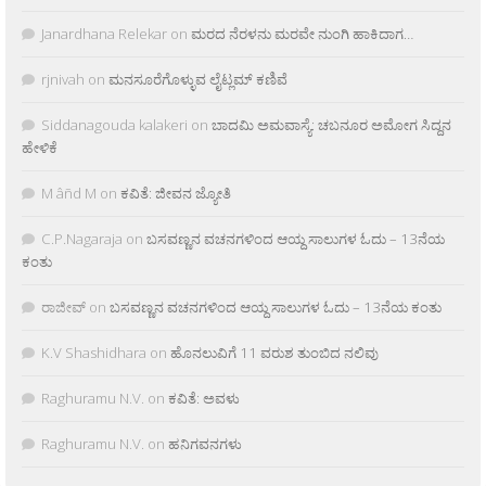
Janardhana Relekar
on
ಮರದ ನೆರಳನು ಮರವೇ ನುಂಗಿ ಹಾಕಿದಾಗ…
rjnivah
on
ಮನಸೂರೆಗೊಳ್ಳುವ ಲೈಟ್ಲಮ್ ಕಣಿವೆ
Siddanagouda kalakeri
on
ಬಾದಮಿ ಅಮವಾಸ್ಯೆ: ಚಬನೂರ ಅಮೋಗ ಸಿದ್ದನ
ಹೇಳಿಕೆ
M âñd M
on
ಕವಿತೆ: ಜೀವನ ಜ್ಯೋತಿ
C.P.Nagaraja
on
ಬಸವಣ್ಣನ ವಚನಗಳಿಂದ ಆಯ್ದ ಸಾಲುಗಳ ಓದು – 13ನೆಯ
ಕಂತು
ರಾಜೀವ್
on
ಬಸವಣ್ಣನ ವಚನಗಳಿಂದ ಆಯ್ದ ಸಾಲುಗಳ ಓದು – 13ನೆಯ ಕಂತು
K.V Shashidhara
on
ಹೊನಲುವಿಗೆ 11 ವರುಶ ತುಂಬಿದ ನಲಿವು
Raghuramu N.V.
on
ಕವಿತೆ: ಅವಳು
Raghuramu N.V.
on
ಹನಿಗವನಗಳು