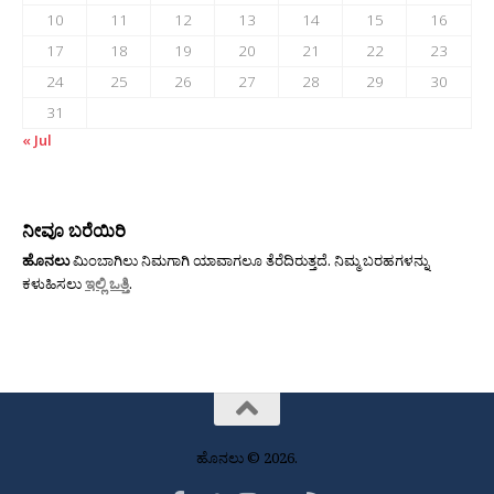
10
11
12
13
14
15
16
17
18
19
20
21
22
23
24
25
26
27
28
29
30
31
« Jul
ನೀವೂ ಬರೆಯಿರಿ
ಹೊನಲು
ಮಿಂಬಾಗಿಲು ನಿಮಗಾಗಿ ಯಾವಾಗಲೂ ತೆರೆದಿರುತ್ತದೆ. ನಿಮ್ಮ ಬರಹಗಳನ್ನು
ಕಳುಹಿಸಲು
ಇಲ್ಲಿ ಒತ್ತಿ
.
ಹೊನಲು © 2026.