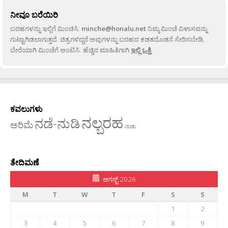
ನೀವೂ ಬರೆಯಿರಿ
ಬರಹಗಳನ್ನು ಇಲ್ಲಿಗೆ ಮಿಂಚಿಸಿ:
minche@honalu.net
ನಿಮ್ಮ ಮಿಂಚೆ ವಿಳಾಸವನ್ನು
ಗುಟ್ಟಾಗಿಡಲಾಗುತ್ತದೆ. ಚಿತ್ರಗಳಿದ್ದರೆ ಅವುಗಳನ್ನು ಬರಹದ ಕಡತದೊಡನೆ ಸೇರಿಸಬೇಡಿ,
ಬೇರೆಯಾಗಿ ಮಿಂಚೆಗೆ ಅಂಟಿಸಿ. ಹೆಚ್ಚಿನ ಮಾಹಿತಿಗಾಗಿ
ಇಲ್ಲಿ ಒತ್ತಿ
.
ಕವಲುಗಳು
ನಲ್ಬರಹ
ನಡೆ-ನುಡಿ
ಅರಿಮೆ
ನಾಡು
ತೇದಿಮಣೆ
ಆಗಸ್ಟ್ 2026
M
T
W
T
F
S
S
1
2
3
4
5
6
7
8
9