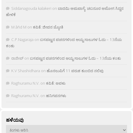
Siddanagouda kalakeri
on
ಬಾದಮಿ ಅಮವಾಸ್ಯೆ: ಚಬನೂರ ಅಮೋಗ ಸಿದ್ದನ
ಹೇಳಿಕೆ
M âñd M
on
ಕವಿತೆ: ಜೀವನ ಜ್ಯೋತಿ
C.P.Nagaraja
on
ಬಸವಣ್ಣನ ವಚನಗಳಿಂದ ಆಯ್ದ ಸಾಲುಗಳ ಓದು – 13ನೆಯ
ಕಂತು
ರಾಜೀವ್
on
ಬಸವಣ್ಣನ ವಚನಗಳಿಂದ ಆಯ್ದ ಸಾಲುಗಳ ಓದು – 13ನೆಯ ಕಂತು
K.V Shashidhara
on
ಹೊನಲುವಿಗೆ 11 ವರುಶ ತುಂಬಿದ ನಲಿವು
Raghuramu N.V.
on
ಕವಿತೆ: ಅವಳು
Raghuramu N.V.
on
ಹನಿಗವನಗಳು
ಹಳೆಯವು
ಹಳೆಯವು