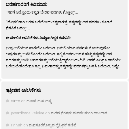
ಬರಹಗಾರರಿಗೆ ಕಿವಿಮಾತು
“ನನಗೆ ಅಶ್ಟೊಂದು ಕನ್ನಡ ಬೇರಿನ ಪದಗಳು ಗೊತ್ತಿಲ್ಲ”…
“ಹೊನಲಿಗಾಗಿ ಬರಹ ಬರೆಯೋದು ಕಶ್ಟವಾಗುತ್ತೆ. ಕನ್ನಡದ್ದೇ ಆದ ಪದಗಳು ಕೂಡಲೆ
ನೆನಪಿಗೆ ಬರಲ್ಲ”…
ಈ ಮೇಲಿನ ಅನಿಸಿಕೆಗಳು ನಿಮ್ಮದಾಗಿದ್ದರೆ ಗಮನಿಸಿ:
ನೀವು ಬರೆಯುವ ಹಾಗೆಯೇ ಬರೆಯಿರಿ. ನಿಮಗೆ ಯಾವ ಪದಗಳು ತೋಚುವುದೋ
ಅವುಗಳನ್ನು ಬಳಸಿಕೊಂಡೇ ಬರೆಯಿರಿ. ಇಲ್ಲಿ ಕೆಲವರು ಬಹಳ ಹೆಚ್ಚು ಕನ್ನಡದ್ದೇ ಆದ
ಪದಗಳನ್ನು ಬಳಸಿ ಬರಹಗಳನ್ನು ಬರೆಯುತ್ತಿದ್ದಾರೆಂಬುದು ದಿಟ. ಆದರೆ ಎಲ್ಲರೂ ಹಾಗೆಯೇ
ಬರೆಯಬೇಕೆಂದೇನೂ ಇಲ್ಲ. ನಿಮಗಾದಶ್ಟು ಕನ್ನಡದ್ದೇ ಪದಗಳನ್ನು ಬಳಸಿ ಬರೆಯಿರಿ, ಅಶ್ಟೇ.
ಇತ್ತೀಚಿನ ಅನಿಸಿಕೆಗಳು
Viren
on
ಹುಣಸೆ ಹುಳಿ ಅನ್ನ
Janardhana Relekar
on
ಮರದ ನೆರಳನು ಮರವೇ ನುಂಗಿ ಹಾಕಿದಾಗ…
rjnivah
on
ಮನಸೂರೆಗೊಳ್ಳುವ ಲೈಟ್ಲಮ್ ಕಣಿವೆ