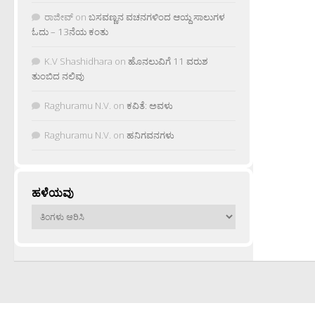
ರಾಜೀವ್
on
ಬಸವಣ್ಣನ ವಚನಗಳಿಂದ ಆಯ್ದ ಸಾಲುಗಳ
ಓದು – 13ನೆಯ ಕಂತು
K.V Shashidhara
on
ಹೊನಲುವಿಗೆ 11 ವರುಶ
ತುಂಬಿದ ನಲಿವು
Raghuramu N.V.
on
ಕವಿತೆ: ಅವಳು
Raghuramu N.V.
on
ಹನಿಗವನಗಳು
ಹಳೆಯವು
ಹಳೆಯವು