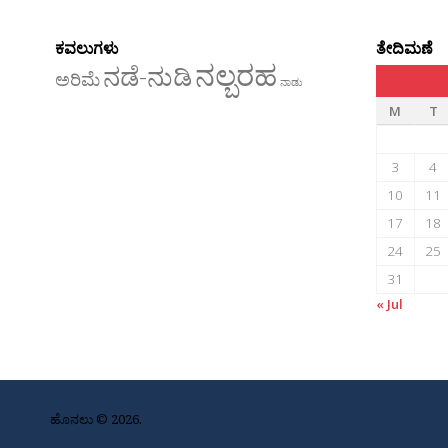
ಕವಲುಗಳು
ತೇದಿಮಣೆ
ನಲ್ಬರಹ
ನಡೆ-ನುಡಿ
ಅರಿಮೆ
ನಾಡು
M
T
3
4
10
11
17
18
24
25
31
« Jul
ಹೊನಲು © 2026.