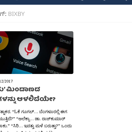
ಾಗ್:
BIXBY
12/2017
ು’ ಮಿಂದಾಣದ
ಗಳನ್ನು ಆಳಲಿದೆಯೇ?
ತ್ನಾಕರ. “ಓಕೆ ಗೂಗಲ್… ಬೆಂಗಳೂರಲ್ಲಿ ಈಗ
ುತ್ತಿದೆ?” “ಅಲೆಕ್ಸಾ… ಡಾ. ರಾಜ್‍ಕುಮಾರ್
ಾಕು.” “ಸಿರಿ… ಇವತ್ತು ಮಳೆ ಬರುತ್ತಾ?” ಒಂದು