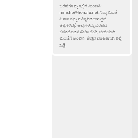
ಬರಹಗಳನ್ನು ಇಲ್ಲಿಗೆ ಮಿಂಚಿಸಿ:
minche@honalu.net
ನಿಮ್ಮ ಮಿಂಚೆ
ವಿಳಾಸವನ್ನು ಗುಟ್ಟಾಗಿಡಲಾಗುತ್ತದೆ.
ಚಿತ್ರಗಳಿದ್ದರೆ ಅವುಗಳನ್ನು ಬರಹದ
ಕಡತದೊಡನೆ ಸೇರಿಸಬೇಡಿ, ಬೇರೆಯಾಗಿ
ಮಿಂಚೆಗೆ ಅಂಟಿಸಿ. ಹೆಚ್ಚಿನ ಮಾಹಿತಿಗಾಗಿ
ಇಲ್ಲಿ
ಒತ್ತಿ
.