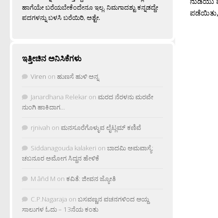
ನುಡಿಯು ಮ
ಹಾಗೆಯೇ ಬರೆಯಬೇಕೆಂದೇನೂ ಇಲ್ಲ. ನಿಮಗಾದಶ್ಟು ಕನ್ನಡದ್ದೇ
ಪಡೆಯಿತು,.
ಪದಗಳನ್ನು ಬಳಸಿ ಬರೆಯಿರಿ, ಅಶ್ಟೇ.
ಇತ್ತೀಚಿನ ಅನಿಸಿಕೆಗಳು
Viren
on
ಹುಣಸೆ ಹುಳಿ ಅನ್ನ
Janardhana Relekar
on
ಮರದ ನೆರಳನು ಮರವೇ
ನುಂಗಿ ಹಾಕಿದಾಗ…
rjnivah
on
ಮನಸೂರೆಗೊಳ್ಳುವ ಲೈಟ್ಲಮ್ ಕಣಿವೆ
Siddanagouda kalakeri
on
ಬಾದಮಿ ಅಮವಾಸ್ಯೆ:
ಚಬನೂರ ಅಮೋಗ ಸಿದ್ದನ ಹೇಳಿಕೆ
M âñd M
on
ಕವಿತೆ: ಜೀವನ ಜ್ಯೋತಿ
C.P.Nagaraja
on
ಬಸವಣ್ಣನ ವಚನಗಳಿಂದ ಆಯ್ದ
ಸಾಲುಗಳ ಓದು – 13ನೆಯ ಕಂತು