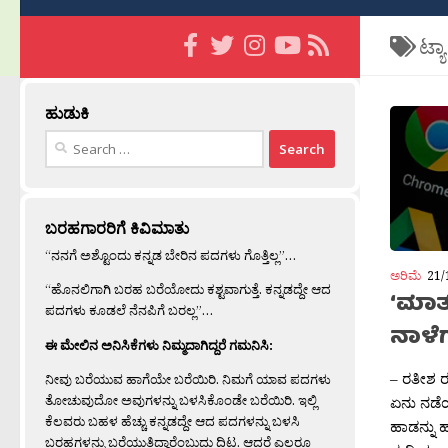
ಟ್ಯ
ಹುಡುಕಿ
Search
for:
ಬರಹಗಾರರಿಗೆ ಕಿವಿಮಾತು
“ನನಗೆ ಅಶ್ಟೊಂದು ಕನ್ನಡ ಬೇರಿನ ಪದಗಳು ಗೊತ್ತಿಲ್ಲ”…
ಅರಿಮೆ
21/
“ಹೊನಲಿಗಾಗಿ ಬರಹ ಬರೆಯೋದು ಕಶ್ಟವಾಗುತ್ತೆ. ಕನ್ನಡದ್ದೇ ಆದ
‘ಮಾತ
ಪದಗಳು ಕೂಡಲೆ ನೆನಪಿಗೆ ಬರಲ್ಲ”…
ನಾಳೆ
ಈ ಮೇಲಿನ ಅನಿಸಿಕೆಗಳು ನಿಮ್ಮದಾಗಿದ್ದರೆ ಗಮನಿಸಿ:
– ರತೀಶ ರ
ನೀವು ಬರೆಯುವ ಹಾಗೆಯೇ ಬರೆಯಿರಿ. ನಿಮಗೆ ಯಾವ ಪದಗಳು
ತೋಚುವುದೋ ಅವುಗಳನ್ನು ಬಳಸಿಕೊಂಡೇ ಬರೆಯಿರಿ. ಇಲ್ಲಿ
ಏನು ನಡೆಯ
ಕೆಲವರು ಬಹಳ ಹೆಚ್ಚು ಕನ್ನಡದ್ದೇ ಆದ ಪದಗಳನ್ನು ಬಳಸಿ
ಹಾಡನ್ನು ಹ
ಬರಹಗಳನ್ನು ಬರೆಯುತ್ತಿದ್ದಾರೆಂಬುದು ದಿಟ. ಆದರೆ ಎಲ್ಲರೂ