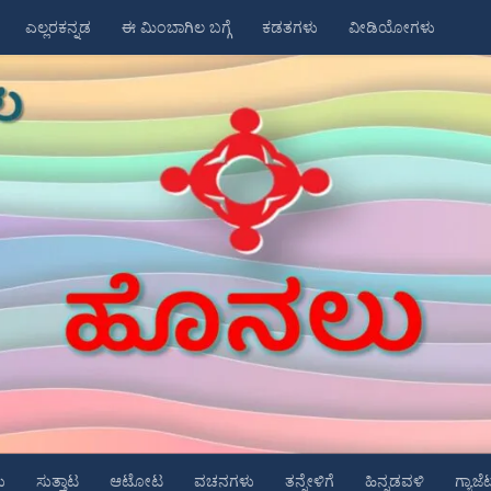
ಎಲ್ಲರಕನ್ನಡ
ಈ ಮಿಂಬಾಗಿಲ ಬಗ್ಗೆ
ಕಡತಗಳು
ವೀಡಿಯೋಗಳು
ು
ಸುತ್ತಾಟ
ಆಟೋಟ
ವಚನಗಳು
ತನ್ನೇಳಿಗೆ
ಹಿನ್ನಡವಳಿ
ಗ್ಯಾಜೆ