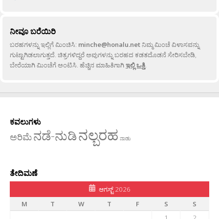
ನೀವೂ ಬರೆಯಿರಿ
ಬರಹಗಳನ್ನು ಇಲ್ಲಿಗೆ ಮಿಂಚಿಸಿ:
minche@honalu.net
ನಿಮ್ಮ ಮಿಂಚೆ ವಿಳಾಸವನ್ನು
ಗುಟ್ಟಾಗಿಡಲಾಗುತ್ತದೆ. ಚಿತ್ರಗಳಿದ್ದರೆ ಅವುಗಳನ್ನು ಬರಹದ ಕಡತದೊಡನೆ ಸೇರಿಸಬೇಡಿ,
ಬೇರೆಯಾಗಿ ಮಿಂಚೆಗೆ ಅಂಟಿಸಿ. ಹೆಚ್ಚಿನ ಮಾಹಿತಿಗಾಗಿ
ಇಲ್ಲಿ ಒತ್ತಿ
.
ಕವಲುಗಳು
ನಲ್ಬರಹ
ನಡೆ-ನುಡಿ
ಅರಿಮೆ
ನಾಡು
ತೇದಿಮಣೆ
ಆಗಸ್ಟ್ 2026
M
T
W
T
F
S
S
1
2