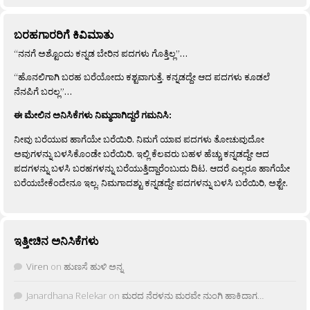
ಬರಹಗಾರರಿಗೆ ಕಿವಿಮಾತು
“ನನಗೆ ಅಶ್ಟೊಂದು ಕನ್ನಡ ಬೇರಿನ ಪದಗಳು ಗೊತ್ತಿಲ್ಲ”…
“ಹೊನಲಿಗಾಗಿ ಬರಹ ಬರೆಯೋದು ಕಶ್ಟವಾಗುತ್ತೆ. ಕನ್ನಡದ್ದೇ ಆದ ಪದಗಳು ಕೂಡಲೆ
ನೆನಪಿಗೆ ಬರಲ್ಲ”…
ಈ ಮೇಲಿನ ಅನಿಸಿಕೆಗಳು ನಿಮ್ಮದಾಗಿದ್ದರೆ ಗಮನಿಸಿ:
ನೀವು ಬರೆಯುವ ಹಾಗೆಯೇ ಬರೆಯಿರಿ. ನಿಮಗೆ ಯಾವ ಪದಗಳು ತೋಚುವುದೋ
ಅವುಗಳನ್ನು ಬಳಸಿಕೊಂಡೇ ಬರೆಯಿರಿ. ಇಲ್ಲಿ ಕೆಲವರು ಬಹಳ ಹೆಚ್ಚು ಕನ್ನಡದ್ದೇ ಆದ
ಪದಗಳನ್ನು ಬಳಸಿ ಬರಹಗಳನ್ನು ಬರೆಯುತ್ತಿದ್ದಾರೆಂಬುದು ದಿಟ. ಆದರೆ ಎಲ್ಲರೂ ಹಾಗೆಯೇ
ಬರೆಯಬೇಕೆಂದೇನೂ ಇಲ್ಲ. ನಿಮಗಾದಶ್ಟು ಕನ್ನಡದ್ದೇ ಪದಗಳನ್ನು ಬಳಸಿ ಬರೆಯಿರಿ, ಅಶ್ಟೇ.
ಇತ್ತೀಚಿನ ಅನಿಸಿಕೆಗಳು
Viren
on
ಹುಣಸೆ ಹುಳಿ ಅನ್ನ
Janardhana Relekar
on
ಮರದ ನೆರಳನು ಮರವೇ ನುಂಗಿ ಹಾಕಿದಾಗ…