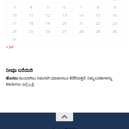
3
4
5
6
7
8
9
10
11
12
13
14
15
16
17
18
19
20
21
22
23
24
25
26
27
28
29
30
31
« Jul
ನೀವೂ ಬರೆಯಿರಿ
ಹೊನಲು
ಮಿಂಬಾಗಿಲು ನಿಮಗಾಗಿ ಯಾವಾಗಲೂ ತೆರೆದಿರುತ್ತದೆ. ನಿಮ್ಮ ಬರಹಗಳನ್ನು
ಕಳುಹಿಸಲು
ಇಲ್ಲಿ ಒತ್ತಿ
.