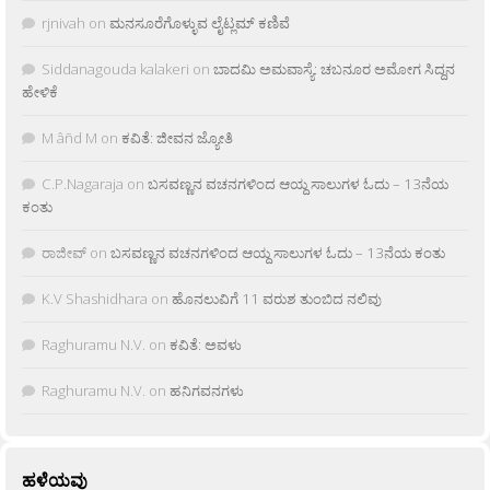
rjnivah
on
ಮನಸೂರೆಗೊಳ್ಳುವ ಲೈಟ್ಲಮ್ ಕಣಿವೆ
Siddanagouda kalakeri
on
ಬಾದಮಿ ಅಮವಾಸ್ಯೆ: ಚಬನೂರ ಅಮೋಗ ಸಿದ್ದನ
ಹೇಳಿಕೆ
M âñd M
on
ಕವಿತೆ: ಜೀವನ ಜ್ಯೋತಿ
C.P.Nagaraja
on
ಬಸವಣ್ಣನ ವಚನಗಳಿಂದ ಆಯ್ದ ಸಾಲುಗಳ ಓದು – 13ನೆಯ
ಕಂತು
ರಾಜೀವ್
on
ಬಸವಣ್ಣನ ವಚನಗಳಿಂದ ಆಯ್ದ ಸಾಲುಗಳ ಓದು – 13ನೆಯ ಕಂತು
K.V Shashidhara
on
ಹೊನಲುವಿಗೆ 11 ವರುಶ ತುಂಬಿದ ನಲಿವು
Raghuramu N.V.
on
ಕವಿತೆ: ಅವಳು
Raghuramu N.V.
on
ಹನಿಗವನಗಳು
ಹಳೆಯವು