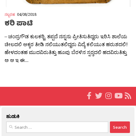
ನಲ್ಬರಹ
04/08/2018
ಕರಿ ಪಾಟಿ
– ಚಂದ್ರಗೌಡ ಕುಲಕರ‍್ಣಿ. ತಪ್ಪದೆ ನನ್ನನು ಪ್ರೀತಿಸುತಿದ್ದರು ಇರಿಸಿ ಶಾಲೆಯ
ಚೀಲದಲಿ ಅಕ್ಶರ ತೀಡಿ ನಲಿಯುತಲಿದ್ದರು ವಿದ್ಯೆ ಕಲಿಯುತ ಹರುಶದಲಿ!
ಹೇಳದಂತಹ ಮುದವಿರುತಿತ್ತು ಹೂವು ಬೆರಳಿನ ಸ್ಪರ‍್ಶದಲಿ ಹದವಿರುತಿತ್ತು
ಅ ಆ ಇ ಈ...
ಹುಡುಕಿ
Search
for: