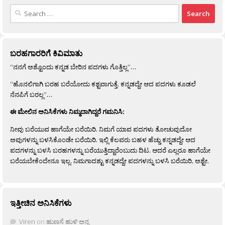
Search
for:
ಬರಹಗಾರರಿಗೆ ಕಿವಿಮಾತು
“ನನಗೆ ಅಶ್ಟೊಂದು ಕನ್ನಡ ಬೇರಿನ ಪದಗಳು ಗೊತ್ತಿಲ್ಲ”…
“ಹೊನಲಿಗಾಗಿ ಬರಹ ಬರೆಯೋದು ಕಶ್ಟವಾಗುತ್ತೆ. ಕನ್ನಡದ್ದೇ ಆದ ಪದಗಳು ಕೂಡಲೆ
ನೆನಪಿಗೆ ಬರಲ್ಲ”…
ಈ ಮೇಲಿನ ಅನಿಸಿಕೆಗಳು ನಿಮ್ಮದಾಗಿದ್ದರೆ ಗಮನಿಸಿ:
ನೀವು ಬರೆಯುವ ಹಾಗೆಯೇ ಬರೆಯಿರಿ. ನಿಮಗೆ ಯಾವ ಪದಗಳು ತೋಚುವುದೋ
ಅವುಗಳನ್ನು ಬಳಸಿಕೊಂಡೇ ಬರೆಯಿರಿ. ಇಲ್ಲಿ ಕೆಲವರು ಬಹಳ ಹೆಚ್ಚು ಕನ್ನಡದ್ದೇ ಆದ
ಪದಗಳನ್ನು ಬಳಸಿ ಬರಹಗಳನ್ನು ಬರೆಯುತ್ತಿದ್ದಾರೆಂಬುದು ದಿಟ. ಆದರೆ ಎಲ್ಲರೂ ಹಾಗೆಯೇ
ಬರೆಯಬೇಕೆಂದೇನೂ ಇಲ್ಲ. ನಿಮಗಾದಶ್ಟು ಕನ್ನಡದ್ದೇ ಪದಗಳನ್ನು ಬಳಸಿ ಬರೆಯಿರಿ, ಅಶ್ಟೇ.
ಇತ್ತೀಚಿನ ಅನಿಸಿಕೆಗಳು
Viren
on
ಹುಣಸೆ ಹುಳಿ ಅನ್ನ