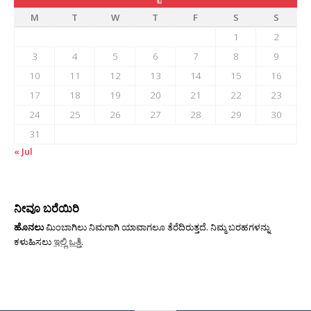
M
T
W
T
F
S
S
1
2
3
4
5
6
7
8
9
10
11
12
13
14
15
16
17
18
19
20
21
22
23
24
25
26
27
28
29
30
31
« Jul
ನೀವೂ ಬರೆಯಿರಿ
ಹೊನಲು
ಮಿಂಬಾಗಿಲು ನಿಮಗಾಗಿ ಯಾವಾಗಲೂ ತೆರೆದಿರುತ್ತದೆ. ನಿಮ್ಮ ಬರಹಗಳನ್ನು
ಕಳುಹಿಸಲು
ಇಲ್ಲಿ ಒತ್ತಿ
.