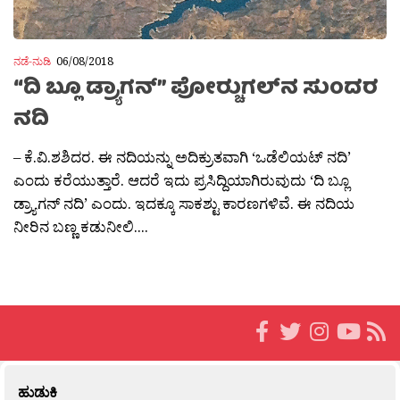
ನಡೆ-ನುಡಿ
06/08/2018
“ದಿ ಬ್ಲೂ ಡ್ರ್ಯಾಗನ್” ಪೋರ‍್ಚುಗಲ್‍ನ ಸುಂದರ
ನದಿ
– ಕೆ.ವಿ.ಶಶಿದರ. ಈ ನದಿಯನ್ನು ಅದಿಕ್ರುತವಾಗಿ ‘ಒಡೆಲಿಯಟ್ ನದಿ’
ಎಂದು ಕರೆಯುತ್ತಾರೆ. ಆದರೆ ಇದು ಪ್ರಸಿದ್ದಿಯಾಗಿರುವುದು ‘ದಿ ಬ್ಲೂ
ಡ್ರ್ಯಾಗನ್ ನದಿ’ ಎಂದು. ಇದಕ್ಕೂ ಸಾಕಶ್ಟು ಕಾರಣಗಳಿವೆ. ಈ ನದಿಯ
ನೀರಿನ ಬಣ್ಣ ಕಡುನೀಲಿ....
ಹುಡುಕಿ