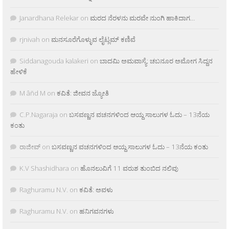
Janardhana Relekar
on
ಮರದ ನೆರಳನು ಮರವೇ ನುಂಗಿ ಹಾಕಿದಾಗ…
rjnivah
on
ಮನಸೂರೆಗೊಳ್ಳುವ ಲೈಟ್ಲಮ್ ಕಣಿವೆ
Siddanagouda kalakeri
on
ಬಾದಮಿ ಅಮವಾಸ್ಯೆ: ಚಬನೂರ ಅಮೋಗ ಸಿದ್ದನ
ಹೇಳಿಕೆ
M âñd M
on
ಕವಿತೆ: ಜೀವನ ಜ್ಯೋತಿ
C.P.Nagaraja
on
ಬಸವಣ್ಣನ ವಚನಗಳಿಂದ ಆಯ್ದ ಸಾಲುಗಳ ಓದು – 13ನೆಯ
ಕಂತು
ರಾಜೀವ್
on
ಬಸವಣ್ಣನ ವಚನಗಳಿಂದ ಆಯ್ದ ಸಾಲುಗಳ ಓದು – 13ನೆಯ ಕಂತು
K.V Shashidhara
on
ಹೊನಲುವಿಗೆ 11 ವರುಶ ತುಂಬಿದ ನಲಿವು
Raghuramu N.V.
on
ಕವಿತೆ: ಅವಳು
Raghuramu N.V.
on
ಹನಿಗವನಗಳು