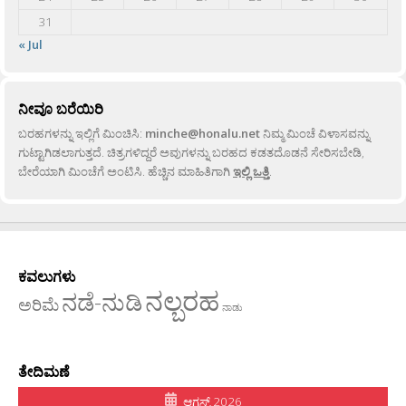
31
« Jul
ನೀವೂ ಬರೆಯಿರಿ
ಬರಹಗಳನ್ನು ಇಲ್ಲಿಗೆ ಮಿಂಚಿಸಿ:
minche@honalu.net
ನಿಮ್ಮ ಮಿಂಚೆ ವಿಳಾಸವನ್ನು
ಗುಟ್ಟಾಗಿಡಲಾಗುತ್ತದೆ. ಚಿತ್ರಗಳಿದ್ದರೆ ಅವುಗಳನ್ನು ಬರಹದ ಕಡತದೊಡನೆ ಸೇರಿಸಬೇಡಿ,
ಬೇರೆಯಾಗಿ ಮಿಂಚೆಗೆ ಅಂಟಿಸಿ. ಹೆಚ್ಚಿನ ಮಾಹಿತಿಗಾಗಿ
ಇಲ್ಲಿ ಒತ್ತಿ
.
ಕವಲುಗಳು
ನಲ್ಬರಹ
ನಡೆ-ನುಡಿ
ಅರಿಮೆ
ನಾಡು
ತೇದಿಮಣೆ
ಆಗಸ್ಟ್ 2026