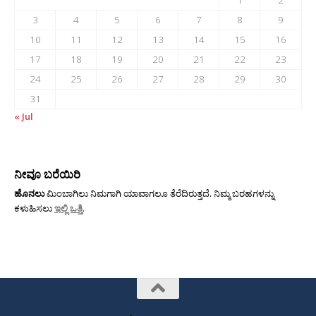
3
4
5
6
7
8
9
10
11
12
13
14
15
16
17
18
19
20
21
22
23
24
25
26
27
28
29
30
31
« Jul
ನೀವೂ ಬರೆಯಿರಿ
ಹೊನಲು
ಮಿಂಬಾಗಿಲು ನಿಮಗಾಗಿ ಯಾವಾಗಲೂ ತೆರೆದಿರುತ್ತದೆ. ನಿಮ್ಮ ಬರಹಗಳನ್ನು
ಕಳುಹಿಸಲು
ಇಲ್ಲಿ ಒತ್ತಿ
.