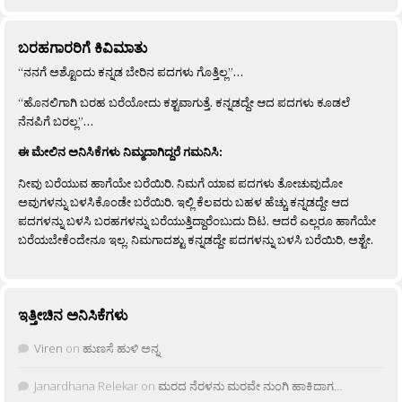
ಬರಹಗಾರರಿಗೆ ಕಿವಿಮಾತು
“ನನಗೆ ಅಶ್ಟೊಂದು ಕನ್ನಡ ಬೇರಿನ ಪದಗಳು ಗೊತ್ತಿಲ್ಲ”…
“ಹೊನಲಿಗಾಗಿ ಬರಹ ಬರೆಯೋದು ಕಶ್ಟವಾಗುತ್ತೆ. ಕನ್ನಡದ್ದೇ ಆದ ಪದಗಳು ಕೂಡಲೆ
ನೆನಪಿಗೆ ಬರಲ್ಲ”…
ಈ ಮೇಲಿನ ಅನಿಸಿಕೆಗಳು ನಿಮ್ಮದಾಗಿದ್ದರೆ ಗಮನಿಸಿ:
ನೀವು ಬರೆಯುವ ಹಾಗೆಯೇ ಬರೆಯಿರಿ. ನಿಮಗೆ ಯಾವ ಪದಗಳು ತೋಚುವುದೋ
ಅವುಗಳನ್ನು ಬಳಸಿಕೊಂಡೇ ಬರೆಯಿರಿ. ಇಲ್ಲಿ ಕೆಲವರು ಬಹಳ ಹೆಚ್ಚು ಕನ್ನಡದ್ದೇ ಆದ
ಪದಗಳನ್ನು ಬಳಸಿ ಬರಹಗಳನ್ನು ಬರೆಯುತ್ತಿದ್ದಾರೆಂಬುದು ದಿಟ. ಆದರೆ ಎಲ್ಲರೂ ಹಾಗೆಯೇ
ಬರೆಯಬೇಕೆಂದೇನೂ ಇಲ್ಲ. ನಿಮಗಾದಶ್ಟು ಕನ್ನಡದ್ದೇ ಪದಗಳನ್ನು ಬಳಸಿ ಬರೆಯಿರಿ, ಅಶ್ಟೇ.
ಇತ್ತೀಚಿನ ಅನಿಸಿಕೆಗಳು
Viren
on
ಹುಣಸೆ ಹುಳಿ ಅನ್ನ
Janardhana Relekar
on
ಮರದ ನೆರಳನು ಮರವೇ ನುಂಗಿ ಹಾಕಿದಾಗ…