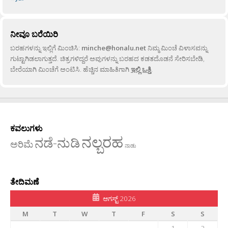
ನೀವೂ ಬರೆಯಿರಿ
ಬರಹಗಳನ್ನು ಇಲ್ಲಿಗೆ ಮಿಂಚಿಸಿ:
minche@honalu.net
ನಿಮ್ಮ ಮಿಂಚೆ ವಿಳಾಸವನ್ನು
ಗುಟ್ಟಾಗಿಡಲಾಗುತ್ತದೆ. ಚಿತ್ರಗಳಿದ್ದರೆ ಅವುಗಳನ್ನು ಬರಹದ ಕಡತದೊಡನೆ ಸೇರಿಸಬೇಡಿ,
ಬೇರೆಯಾಗಿ ಮಿಂಚೆಗೆ ಅಂಟಿಸಿ. ಹೆಚ್ಚಿನ ಮಾಹಿತಿಗಾಗಿ
ಇಲ್ಲಿ ಒತ್ತಿ
.
ಕವಲುಗಳು
ನಲ್ಬರಹ
ನಡೆ-ನುಡಿ
ಅರಿಮೆ
ನಾಡು
ತೇದಿಮಣೆ
ಆಗಸ್ಟ್ 2026
M
T
W
T
F
S
S
1
2