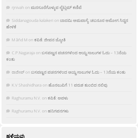
rjnivah
on
ಮನಸೂರೆಗೊಳ್ಳುವ ಲೈಟ್ಲಮ್ ಕಣಿವೆ
Siddanagouda kalakeri
on
ಬಾದಮಿ ಅಮವಾಸ್ಯೆ: ಚಬನೂರ ಅಮೋಗ ಸಿದ್ದನ
ಹೇಳಿಕೆ
M âñd M
on
ಕವಿತೆ: ಜೀವನ ಜ್ಯೋತಿ
C.P.Nagaraja
on
ಬಸವಣ್ಣನ ವಚನಗಳಿಂದ ಆಯ್ದ ಸಾಲುಗಳ ಓದು – 13ನೆಯ
ಕಂತು
ರಾಜೀವ್
on
ಬಸವಣ್ಣನ ವಚನಗಳಿಂದ ಆಯ್ದ ಸಾಲುಗಳ ಓದು – 13ನೆಯ ಕಂತು
K.V Shashidhara
on
ಹೊನಲುವಿಗೆ 11 ವರುಶ ತುಂಬಿದ ನಲಿವು
Raghuramu N.V.
on
ಕವಿತೆ: ಅವಳು
Raghuramu N.V.
on
ಹನಿಗವನಗಳು
ಹಳೆಯವು