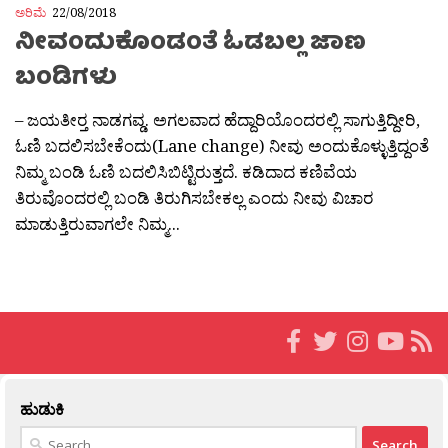
ಅರಿಮೆ
22/08/2018
ನೀವಂದುಕೊಂಡಂತೆ ಓಡಬಲ್ಲ ಜಾಣ
ಬಂಡಿಗಳು
– ಜಯತೀರ‍್ತ ನಾಡಗವ್ಡ. ಅಗಲವಾದ ಹೆದ್ದಾರಿಯೊಂದರಲ್ಲಿ ಸಾಗುತ್ತಿದ್ದೀರಿ,
ಓಣಿ ಬದಲಿಸಬೇಕೆಂದು(Lane change) ನೀವು ಅಂದುಕೊಳ್ಳುತ್ತಿದ್ದಂತೆ
ನಿಮ್ಮ ಬಂಡಿ ಓಣಿ ಬದಲಿಸಿಬಿಟ್ಟಿರುತ್ತದೆ. ಕಡಿದಾದ ಕಣಿವೆಯ
ತಿರುವೊಂದರಲ್ಲಿ ಬಂಡಿ ತಿರುಗಿಸಬೇಕಲ್ಲ ಎಂದು ನೀವು ವಿಚಾರ
ಮಾಡುತ್ತಿರುವಾಗಲೇ ನಿಮ್ಮ...
ಹುಡುಕಿ
Search