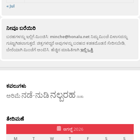
« Jul
ನೀವೂ ಬರೆಯಿರಿ
ಬರಹಗಳನ್ನು ಇಲ್ಲಿಗೆ ಮಿಂಚಿಸಿ:
minche@honalu.net
ನಿಮ್ಮ ಮಿಂಚೆ ವಿಳಾಸವನ್ನು
ಗುಟ್ಟಾಗಿಡಲಾಗುತ್ತದೆ. ಚಿತ್ರಗಳಿದ್ದರೆ ಅವುಗಳನ್ನು ಬರಹದ ಕಡತದೊಡನೆ ಸೇರಿಸಬೇಡಿ,
ಬೇರೆಯಾಗಿ ಮಿಂಚೆಗೆ ಅಂಟಿಸಿ. ಹೆಚ್ಚಿನ ಮಾಹಿತಿಗಾಗಿ
ಇಲ್ಲಿ ಒತ್ತಿ
.
ಕವಲುಗಳು
ನಲ್ಬರಹ
ನಡೆ-ನುಡಿ
ಅರಿಮೆ
ನಾಡು
ತೇದಿಮಣೆ
ಆಗಸ್ಟ್ 2026
M
T
W
T
F
S
S