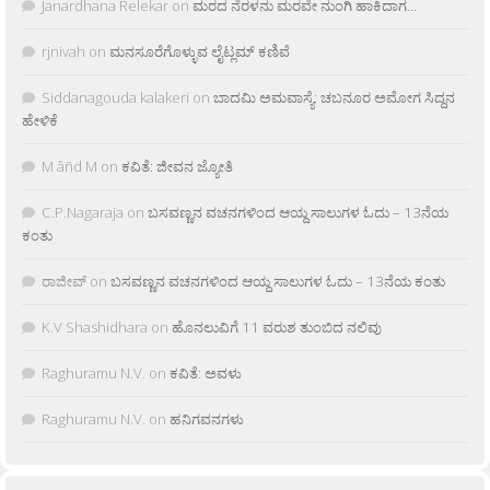
Janardhana Relekar
on
ಮರದ ನೆರಳನು ಮರವೇ ನುಂಗಿ ಹಾಕಿದಾಗ…
rjnivah
on
ಮನಸೂರೆಗೊಳ್ಳುವ ಲೈಟ್ಲಮ್ ಕಣಿವೆ
Siddanagouda kalakeri
on
ಬಾದಮಿ ಅಮವಾಸ್ಯೆ: ಚಬನೂರ ಅಮೋಗ ಸಿದ್ದನ
ಹೇಳಿಕೆ
M âñd M
on
ಕವಿತೆ: ಜೀವನ ಜ್ಯೋತಿ
C.P.Nagaraja
on
ಬಸವಣ್ಣನ ವಚನಗಳಿಂದ ಆಯ್ದ ಸಾಲುಗಳ ಓದು – 13ನೆಯ
ಕಂತು
ರಾಜೀವ್
on
ಬಸವಣ್ಣನ ವಚನಗಳಿಂದ ಆಯ್ದ ಸಾಲುಗಳ ಓದು – 13ನೆಯ ಕಂತು
K.V Shashidhara
on
ಹೊನಲುವಿಗೆ 11 ವರುಶ ತುಂಬಿದ ನಲಿವು
Raghuramu N.V.
on
ಕವಿತೆ: ಅವಳು
Raghuramu N.V.
on
ಹನಿಗವನಗಳು