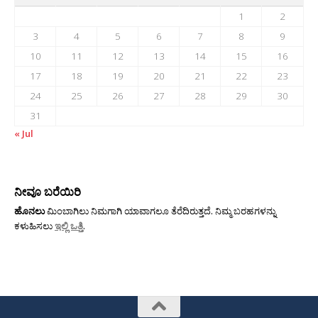
1
2
3
4
5
6
7
8
9
10
11
12
13
14
15
16
17
18
19
20
21
22
23
24
25
26
27
28
29
30
31
« Jul
ನೀವೂ ಬರೆಯಿರಿ
ಹೊನಲು
ಮಿಂಬಾಗಿಲು ನಿಮಗಾಗಿ ಯಾವಾಗಲೂ ತೆರೆದಿರುತ್ತದೆ. ನಿಮ್ಮ ಬರಹಗಳನ್ನು
ಕಳುಹಿಸಲು
ಇಲ್ಲಿ ಒತ್ತಿ
.