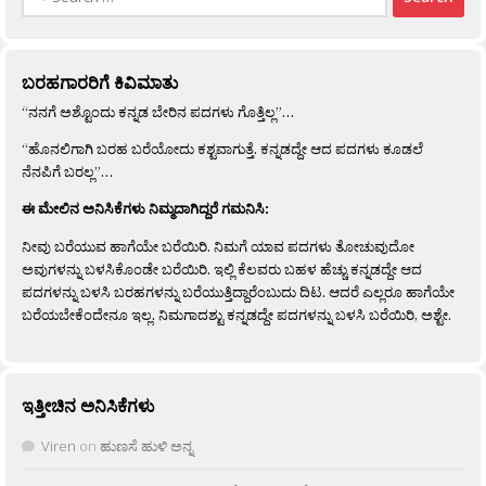
for:
ಬರಹಗಾರರಿಗೆ ಕಿವಿಮಾತು
“ನನಗೆ ಅಶ್ಟೊಂದು ಕನ್ನಡ ಬೇರಿನ ಪದಗಳು ಗೊತ್ತಿಲ್ಲ”…
“ಹೊನಲಿಗಾಗಿ ಬರಹ ಬರೆಯೋದು ಕಶ್ಟವಾಗುತ್ತೆ. ಕನ್ನಡದ್ದೇ ಆದ ಪದಗಳು ಕೂಡಲೆ
ನೆನಪಿಗೆ ಬರಲ್ಲ”…
ಈ ಮೇಲಿನ ಅನಿಸಿಕೆಗಳು ನಿಮ್ಮದಾಗಿದ್ದರೆ ಗಮನಿಸಿ:
ನೀವು ಬರೆಯುವ ಹಾಗೆಯೇ ಬರೆಯಿರಿ. ನಿಮಗೆ ಯಾವ ಪದಗಳು ತೋಚುವುದೋ
ಅವುಗಳನ್ನು ಬಳಸಿಕೊಂಡೇ ಬರೆಯಿರಿ. ಇಲ್ಲಿ ಕೆಲವರು ಬಹಳ ಹೆಚ್ಚು ಕನ್ನಡದ್ದೇ ಆದ
ಪದಗಳನ್ನು ಬಳಸಿ ಬರಹಗಳನ್ನು ಬರೆಯುತ್ತಿದ್ದಾರೆಂಬುದು ದಿಟ. ಆದರೆ ಎಲ್ಲರೂ ಹಾಗೆಯೇ
ಬರೆಯಬೇಕೆಂದೇನೂ ಇಲ್ಲ. ನಿಮಗಾದಶ್ಟು ಕನ್ನಡದ್ದೇ ಪದಗಳನ್ನು ಬಳಸಿ ಬರೆಯಿರಿ, ಅಶ್ಟೇ.
ಇತ್ತೀಚಿನ ಅನಿಸಿಕೆಗಳು
Viren
on
ಹುಣಸೆ ಹುಳಿ ಅನ್ನ