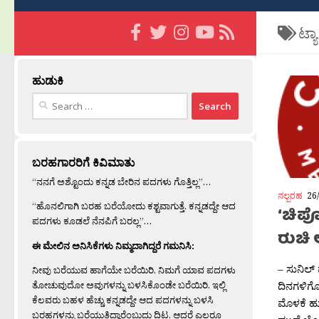
ಟ್ಯ
ಹುಡುಕಿ
Search
for:
ಬರಹಗಾರರಿಗೆ ಕಿವಿಮಾತು
“ನನಗೆ ಅಶ್ಟೊಂದು ಕನ್ನಡ ಬೇರಿನ ಪದಗಳು ಗೊತ್ತಿಲ್ಲ”…
ನಲ್ಬರಹ
26
“ಹೊನಲಿಗಾಗಿ ಬರಹ ಬರೆಯೋದು ಕಶ್ಟವಾಗುತ್ತೆ. ಕನ್ನಡದ್ದೇ ಆದ
‘ಚಿಪೊ
ಪದಗಳು ಕೂಡಲೆ ನೆನಪಿಗೆ ಬರಲ್ಲ”…
ರುಚಿ 
ಈ ಮೇಲಿನ ಅನಿಸಿಕೆಗಳು ನಿಮ್ಮದಾಗಿದ್ದರೆ ಗಮನಿಸಿ:
– ಸುನಿಲ್
ನೀವು ಬರೆಯುವ ಹಾಗೆಯೇ ಬರೆಯಿರಿ. ನಿಮಗೆ ಯಾವ ಪದಗಳು
ತೋಚುವುದೋ ಅವುಗಳನ್ನು ಬಳಸಿಕೊಂಡೇ ಬರೆಯಿರಿ. ಇಲ್ಲಿ
ದಿನಗಳಿಗೊ
ಕೆಲವರು ಬಹಳ ಹೆಚ್ಚು ಕನ್ನಡದ್ದೇ ಆದ ಪದಗಳನ್ನು ಬಳಸಿ
ಮೊಳಕೆ ಹು
ಬರಹಗಳನ್ನು ಬರೆಯುತ್ತಿದ್ದಾರೆಂಬುದು ದಿಟ. ಆದರೆ ಎಲ್ಲರೂ