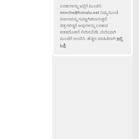
ಬರಹಗಳನ್ನು ಇಲ್ಲಿಗೆ ಮಿಂಚಿಸಿ:
minche@honalu.net
ನಿಮ್ಮ ಮಿಂಚೆ
ವಿಳಾಸವನ್ನು ಗುಟ್ಟಾಗಿಡಲಾಗುತ್ತದೆ.
ಚಿತ್ರಗಳಿದ್ದರೆ ಅವುಗಳನ್ನು ಬರಹದ
ಕಡತದೊಡನೆ ಸೇರಿಸಬೇಡಿ, ಬೇರೆಯಾಗಿ
ಮಿಂಚೆಗೆ ಅಂಟಿಸಿ. ಹೆಚ್ಚಿನ ಮಾಹಿತಿಗಾಗಿ
ಇಲ್ಲಿ
ಒತ್ತಿ
.