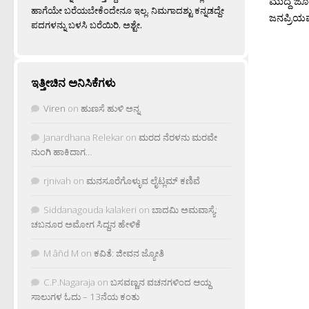
ಮುದ್ದೆ ಜ
ಹಾಗೆಯೇ ಬರೆಯಬೇಕೆಂದೇನೂ ಇಲ್ಲ. ನಿಮಗಾದಶ್ಟು ಕನ್ನಡದ್ದೇ
ಜನಪ್ರಿಯವಾ
ಪದಗಳನ್ನು ಬಳಸಿ ಬರೆಯಿರಿ, ಅಶ್ಟೇ.
ಇತ್ತೀಚಿನ ಅನಿಸಿಕೆಗಳು
Viren
on
ಹುಣಸೆ ಹುಳಿ ಅನ್ನ
Janardhana Relekar
on
ಮರದ ನೆರಳನು ಮರವೇ
ನುಂಗಿ ಹಾಕಿದಾಗ…
rjnivah
on
ಮನಸೂರೆಗೊಳ್ಳುವ ಲೈಟ್ಲಮ್ ಕಣಿವೆ
Siddanagouda kalakeri
on
ಬಾದಮಿ ಅಮವಾಸ್ಯೆ:
ಚಬನೂರ ಅಮೋಗ ಸಿದ್ದನ ಹೇಳಿಕೆ
M âñd M
on
ಕವಿತೆ: ಜೀವನ ಜ್ಯೋತಿ
C.P.Nagaraja
on
ಬಸವಣ್ಣನ ವಚನಗಳಿಂದ ಆಯ್ದ
ಸಾಲುಗಳ ಓದು – 13ನೆಯ ಕಂತು