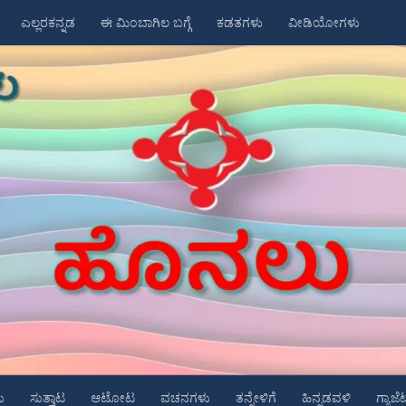
ಎಲ್ಲರಕನ್ನಡ
ಈ ಮಿಂಬಾಗಿಲ ಬಗ್ಗೆ
ಕಡತಗಳು
ವೀಡಿಯೋಗಳು
ು
ಸುತ್ತಾಟ
ಆಟೋಟ
ವಚನಗಳು
ತನ್ನೇಳಿಗೆ
ಹಿನ್ನಡವಳಿ
ಗ್ಯಾಜೆ