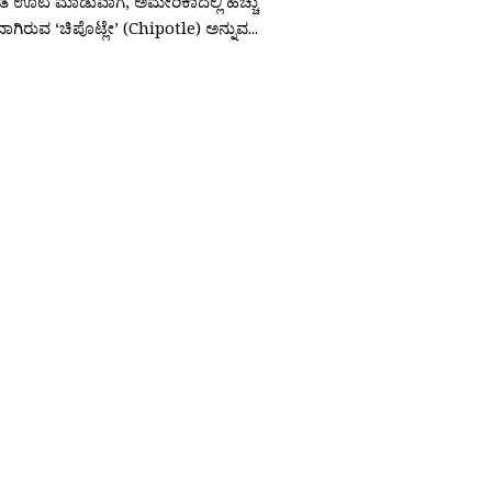
ೊತೆ ಊಟ ಮಾಡುವಾಗ, ಅಮೇರಿಕಾದಲ್ಲಿ ಹೆಚ್ಚು
ಗಿರುವ ‘ಚಿಪೊಟ್ಲೇ’ (Chipotle) ಅನ್ನುವ...