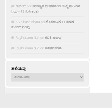
ರಾಜೀವ್
on
ಬಸವಣ್ಣನ ವಚನಗಳಿಂದ ಆಯ್ದ ಸಾಲುಗಳ
ಓದು – 13ನೆಯ ಕಂತು
K.V Shashidhara
on
ಹೊನಲುವಿಗೆ 11 ವರುಶ
ತುಂಬಿದ ನಲಿವು
Raghuramu N.V.
on
ಕವಿತೆ: ಅವಳು
Raghuramu N.V.
on
ಹನಿಗವನಗಳು
ಹಳೆಯವು
ಹಳೆಯವು