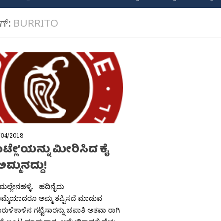
ಾಗ್:
BURRITO
/04/2018
ಟ್ಲೇ’ಯನ್ನು ಮೀರಿಸಿದ ಕೈ
ಅಮ್ಮನದ್ದು!
 ಮಲ್ಲೇನಹಳ್ಳಿ. ಹದಿನೈದು
ಮ್ಮೆಯಾದರೂ ಅಮ್ಮ ತಪ್ಪಿಸದೆ ಮಾಡುವ
ರುಳಿಕಾಳಿನ ಗಟ್ಟಿಸಾರನ್ನು ಚಪಾತಿ ಅತವಾ ರಾಗಿ