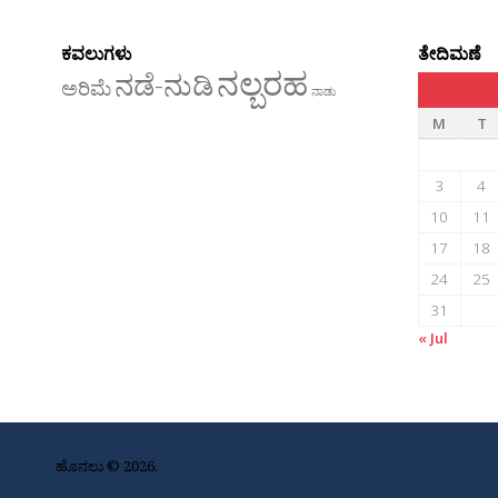
ಕವಲುಗಳು
ತೇದಿಮಣೆ
ನಲ್ಬರಹ
ನಡೆ-ನುಡಿ
ಅರಿಮೆ
ನಾಡು
M
T
3
4
10
11
17
18
24
25
31
« Jul
ಹೊನಲು © 2026.