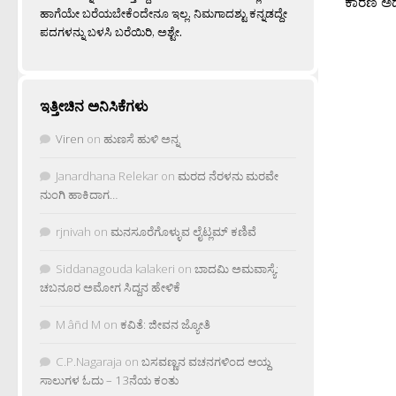
ಕಾರಣ ಅದರಲ್
ಹಾಗೆಯೇ ಬರೆಯಬೇಕೆಂದೇನೂ ಇಲ್ಲ. ನಿಮಗಾದಶ್ಟು ಕನ್ನಡದ್ದೇ
ಪದಗಳನ್ನು ಬಳಸಿ ಬರೆಯಿರಿ, ಅಶ್ಟೇ.
ಇತ್ತೀಚಿನ ಅನಿಸಿಕೆಗಳು
Viren
on
ಹುಣಸೆ ಹುಳಿ ಅನ್ನ
Janardhana Relekar
on
ಮರದ ನೆರಳನು ಮರವೇ
ನುಂಗಿ ಹಾಕಿದಾಗ…
rjnivah
on
ಮನಸೂರೆಗೊಳ್ಳುವ ಲೈಟ್ಲಮ್ ಕಣಿವೆ
Siddanagouda kalakeri
on
ಬಾದಮಿ ಅಮವಾಸ್ಯೆ:
ಚಬನೂರ ಅಮೋಗ ಸಿದ್ದನ ಹೇಳಿಕೆ
M âñd M
on
ಕವಿತೆ: ಜೀವನ ಜ್ಯೋತಿ
C.P.Nagaraja
on
ಬಸವಣ್ಣನ ವಚನಗಳಿಂದ ಆಯ್ದ
ಸಾಲುಗಳ ಓದು – 13ನೆಯ ಕಂತು