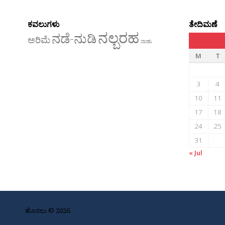
ಕವಲುಗಳು
ತೇದಿಮಣೆ
ನಲ್ಬರಹ
ನಡೆ-ನುಡಿ
ಅರಿಮೆ
ನಾಡು
M
T
3
4
10
11
17
18
24
25
31
« Jul
ಹೊನಲು © 2026.