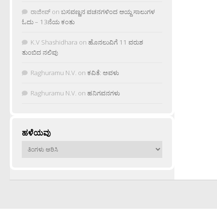
ರಾಜೀವ್
on
ಬಸವಣ್ಣನ ವಚನಗಳಿಂದ ಆಯ್ದ ಸಾಲುಗಳ
ಓದು – 13ನೆಯ ಕಂತು
K.V Shashidhara
on
ಹೊನಲುವಿಗೆ 11 ವರುಶ
ತುಂಬಿದ ನಲಿವು
Raghuramu N.V.
on
ಕವಿತೆ: ಅವಳು
Raghuramu N.V.
on
ಹನಿಗವನಗಳು
ಹಳೆಯವು
ಹಳೆಯವು