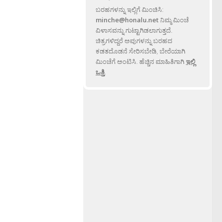
ಬರಹಗಳನ್ನು ಇಲ್ಲಿಗೆ ಮಿಂಚಿಸಿ:
minche@honalu.net
ನಿಮ್ಮ ಮಿಂಚೆ
ವಿಳಾಸವನ್ನು ಗುಟ್ಟಾಗಿಡಲಾಗುತ್ತದೆ.
ಚಿತ್ರಗಳಿದ್ದರೆ ಅವುಗಳನ್ನು ಬರಹದ
ಕಡತದೊಡನೆ ಸೇರಿಸಬೇಡಿ, ಬೇರೆಯಾಗಿ
ಮಿಂಚೆಗೆ ಅಂಟಿಸಿ. ಹೆಚ್ಚಿನ ಮಾಹಿತಿಗಾಗಿ
ಇಲ್ಲಿ
ಒತ್ತಿ
.