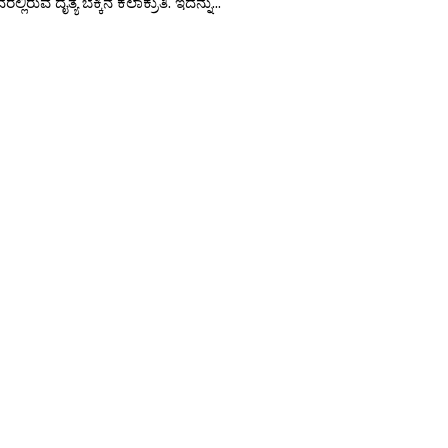
ಲಿರುವ ದೈತ್ಯ ಬೆಕ್ಕಿನ ಕಲಾಕ್ರುತಿ. ಇದನ್ನು...