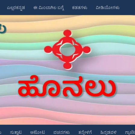
ಎಲ್ಲರಕನ್ನಡ
ಈ ಮಿಂಬಾಗಿಲ ಬಗ್ಗೆ
ಕಡತಗಳು
ವೀಡಿಯೋಗಳು
ು
ಸುತ್ತಾಟ
ಆಟೋಟ
ವಚನಗಳು
ತನ್ನೇಳಿಗೆ
ಹಿನ್ನಡವಳಿ
ಗ್ಯಾಜೆ