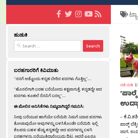
ಟ್ಯ
ಹುಡುಕಿ
Search
for:
ಬರಹಗಾರರಿಗೆ ಕಿವಿಮಾತು
“ನನಗೆ ಅಶ್ಟೊಂದು ಕನ್ನಡ ಬೇರಿನ ಪದಗಳು ಗೊತ್ತಿಲ್ಲ”…
ನಡೆ-ನುಡಿ
1
“ಹೊನಲಿಗಾಗಿ ಬರಹ ಬರೆಯೋದು ಕಶ್ಟವಾಗುತ್ತೆ. ಕನ್ನಡದ್ದೇ ಆದ
‘ಪಾರ‍
ಪದಗಳು ಕೂಡಲೆ ನೆನಪಿಗೆ ಬರಲ್ಲ”…
ಉದ್
ಈ ಮೇಲಿನ ಅನಿಸಿಕೆಗಳು ನಿಮ್ಮದಾಗಿದ್ದರೆ ಗಮನಿಸಿ:
– ಕೆ.ವಿ.
ನೀವು ಬರೆಯುವ ಹಾಗೆಯೇ ಬರೆಯಿರಿ. ನಿಮಗೆ ಯಾವ ಪದಗಳು
ತೋಚುವುದೋ ಅವುಗಳನ್ನು ಬಳಸಿಕೊಂಡೇ ಬರೆಯಿರಿ. ಇಲ್ಲಿ
ಪಾರ‍್ಕ್ ಬೆ
ಕೆಲವರು ಬಹಳ ಹೆಚ್ಚು ಕನ್ನಡದ್ದೇ ಆದ ಪದಗಳನ್ನು ಬಳಸಿ
ಜಾಗ. ಉದ್ಯ
ಬರಹಗಳನ್ನು ಬರೆಯುತ್ತಿದ್ದಾರೆಂಬುದು ದಿಟ. ಆದರೆ ಎಲ್ಲರೂ