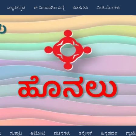
ಎಲ್ಲರಕನ್ನಡ
ಈ ಮಿಂಬಾಗಿಲ ಬಗ್ಗೆ
ಕಡತಗಳು
ವೀಡಿಯೋಗಳು
ು
ಸುತ್ತಾಟ
ಆಟೋಟ
ವಚನಗಳು
ತನ್ನೇಳಿಗೆ
ಹಿನ್ನಡವಳಿ
ಗ್ಯಾಜೆ