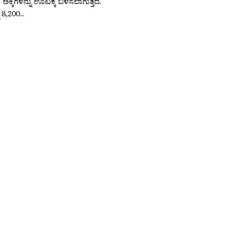
ಕ್ಕಿಗಳನ್ನು ಊಟಕ್ಕೆ ಬಳಸಲಾಗುತ್ತದೆ.
 8,200...