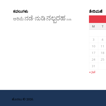
ಕವಲುಗಳು
ತೇದಿಮಣೆ
ನಲ್ಬರಹ
ನಡೆ-ನುಡಿ
ಅರಿಮೆ
ನಾಡು
M
T
3
4
10
11
17
18
24
25
31
« Jul
ಹೊನಲು © 2026.