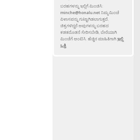
ಬರಹಗಳನ್ನು ಇಲ್ಲಿಗೆ ಮಿಂಚಿಸಿ:
minche@honalu.net
ನಿಮ್ಮ ಮಿಂಚೆ
ವಿಳಾಸವನ್ನು ಗುಟ್ಟಾಗಿಡಲಾಗುತ್ತದೆ.
ಚಿತ್ರಗಳಿದ್ದರೆ ಅವುಗಳನ್ನು ಬರಹದ
ಕಡತದೊಡನೆ ಸೇರಿಸಬೇಡಿ, ಬೇರೆಯಾಗಿ
ಮಿಂಚೆಗೆ ಅಂಟಿಸಿ. ಹೆಚ್ಚಿನ ಮಾಹಿತಿಗಾಗಿ
ಇಲ್ಲಿ
ಒತ್ತಿ
.