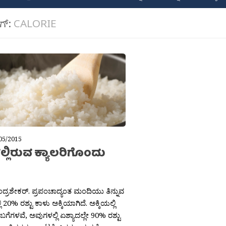
ಾಗ್:
CALORIE
05/2015
ಲ್ಲಿರುವ ಕ್ಯಾಲರಿಗೊಂದು
ಚಂದ್ರಶೇಕರ್. ಪ್ರಪಂಚಾದ್ಯಂತ ಮಂದಿಯು ತಿನ್ನುವ
ಿ 20% ರಶ್ಟು ಕಾಳು ಅಕ್ಕಿಯಾಗಿದೆ. ಅಕ್ಕಿಯಲ್ಲಿ
ಗೆಗಳವೆ, ಅವುಗಳಲ್ಲಿ ಏಶ್ಯಾದಲ್ಲೇ 90% ರಶ್ಟು