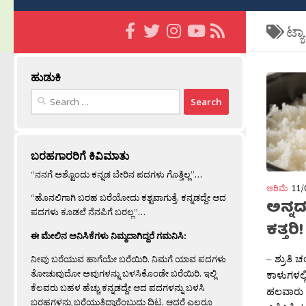
ಟ್ಯ
ಹುಡುಕಿ
Search
for:
ಬರಹಗಾರರಿಗೆ ಕಿವಿಮಾತು
“ನನಗೆ ಅಶ್ಟೊಂದು ಕನ್ನಡ ಬೇರಿನ ಪದಗಳು ಗೊತ್ತಿಲ್ಲ”…
ಅರಿಮೆ
11/
“ಹೊನಲಿಗಾಗಿ ಬರಹ ಬರೆಯೋದು ಕಶ್ಟವಾಗುತ್ತೆ. ಕನ್ನಡದ್ದೇ ಆದ
ಅನ್ನದ
ಪದಗಳು ಕೂಡಲೆ ನೆನಪಿಗೆ ಬರಲ್ಲ”…
ಕತ್ತರಿ!
ಈ ಮೇಲಿನ ಅನಿಸಿಕೆಗಳು ನಿಮ್ಮದಾಗಿದ್ದರೆ ಗಮನಿಸಿ:
– ಶ್ರುತಿ 
ನೀವು ಬರೆಯುವ ಹಾಗೆಯೇ ಬರೆಯಿರಿ. ನಿಮಗೆ ಯಾವ ಪದಗಳು
ತೋಚುವುದೋ ಅವುಗಳನ್ನು ಬಳಸಿಕೊಂಡೇ ಬರೆಯಿರಿ. ಇಲ್ಲಿ
ಕಾಳುಗಳಲ್ಲ
ಕೆಲವರು ಬಹಳ ಹೆಚ್ಚು ಕನ್ನಡದ್ದೇ ಆದ ಪದಗಳನ್ನು ಬಳಸಿ
ಹಲವಾರು ಬ
ಬರಹಗಳನ್ನು ಬರೆಯುತ್ತಿದ್ದಾರೆಂಬುದು ದಿಟ. ಆದರೆ ಎಲ್ಲರೂ