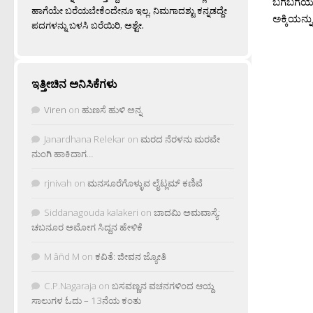
ಬಗೆಬಗೆಯ ಅ
ಹಾಗೆಯೇ ಬರೆಯಬೇಕೆಂದೇನೂ ಇಲ್ಲ. ನಿಮಗಾದಶ್ಟು ಕನ್ನಡದ್ದೇ
ಅಕ್ಕಿಯನ್ನು
ಪದಗಳನ್ನು ಬಳಸಿ ಬರೆಯಿರಿ, ಅಶ್ಟೇ.
ಇತ್ತೀಚಿನ ಅನಿಸಿಕೆಗಳು
Viren
on
ಹುಣಸೆ ಹುಳಿ ಅನ್ನ
Janardhana Relekar
on
ಮರದ ನೆರಳನು ಮರವೇ
ನುಂಗಿ ಹಾಕಿದಾಗ…
rjnivah
on
ಮನಸೂರೆಗೊಳ್ಳುವ ಲೈಟ್ಲಮ್ ಕಣಿವೆ
Siddanagouda kalakeri
on
ಬಾದಮಿ ಅಮವಾಸ್ಯೆ:
ಚಬನೂರ ಅಮೋಗ ಸಿದ್ದನ ಹೇಳಿಕೆ
M âñd M
on
ಕವಿತೆ: ಜೀವನ ಜ್ಯೋತಿ
C.P.Nagaraja
on
ಬಸವಣ್ಣನ ವಚನಗಳಿಂದ ಆಯ್ದ
ಸಾಲುಗಳ ಓದು – 13ನೆಯ ಕಂತು