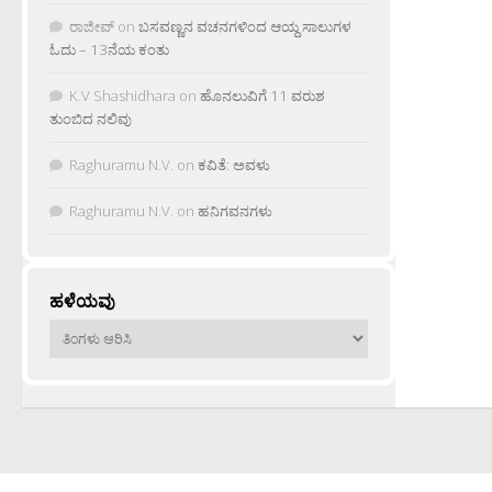
ರಾಜೀವ್
on
ಬಸವಣ್ಣನ ವಚನಗಳಿಂದ ಆಯ್ದ ಸಾಲುಗಳ
ಓದು – 13ನೆಯ ಕಂತು
K.V Shashidhara
on
ಹೊನಲುವಿಗೆ 11 ವರುಶ
ತುಂಬಿದ ನಲಿವು
Raghuramu N.V.
on
ಕವಿತೆ: ಅವಳು
Raghuramu N.V.
on
ಹನಿಗವನಗಳು
ಹಳೆಯವು
ಹಳೆಯವು