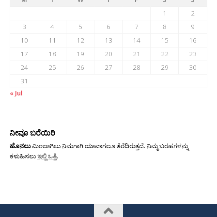
1
2
3
4
5
6
7
8
9
10
11
12
13
14
15
16
17
18
19
20
21
22
23
24
25
26
27
28
29
30
31
« Jul
ನೀವೂ ಬರೆಯಿರಿ
ಹೊನಲು
ಮಿಂಬಾಗಿಲು ನಿಮಗಾಗಿ ಯಾವಾಗಲೂ ತೆರೆದಿರುತ್ತದೆ. ನಿಮ್ಮ ಬರಹಗಳನ್ನು
ಕಳುಹಿಸಲು
ಇಲ್ಲಿ ಒತ್ತಿ
.