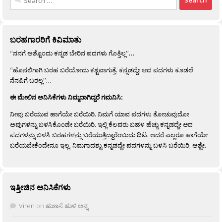
for:
ಬರಹಗಾರರಿಗೆ ಕಿವಿಮಾತು
“ನನಗೆ ಅಶ್ಟೊಂದು ಕನ್ನಡ ಬೇರಿನ ಪದಗಳು ಗೊತ್ತಿಲ್ಲ”…
“ಹೊನಲಿಗಾಗಿ ಬರಹ ಬರೆಯೋದು ಕಶ್ಟವಾಗುತ್ತೆ. ಕನ್ನಡದ್ದೇ ಆದ ಪದಗಳು ಕೂಡಲೆ
ನೆನಪಿಗೆ ಬರಲ್ಲ”…
ಈ ಮೇಲಿನ ಅನಿಸಿಕೆಗಳು ನಿಮ್ಮದಾಗಿದ್ದರೆ ಗಮನಿಸಿ:
ನೀವು ಬರೆಯುವ ಹಾಗೆಯೇ ಬರೆಯಿರಿ. ನಿಮಗೆ ಯಾವ ಪದಗಳು ತೋಚುವುದೋ
ಅವುಗಳನ್ನು ಬಳಸಿಕೊಂಡೇ ಬರೆಯಿರಿ. ಇಲ್ಲಿ ಕೆಲವರು ಬಹಳ ಹೆಚ್ಚು ಕನ್ನಡದ್ದೇ ಆದ
ಪದಗಳನ್ನು ಬಳಸಿ ಬರಹಗಳನ್ನು ಬರೆಯುತ್ತಿದ್ದಾರೆಂಬುದು ದಿಟ. ಆದರೆ ಎಲ್ಲರೂ ಹಾಗೆಯೇ
ಬರೆಯಬೇಕೆಂದೇನೂ ಇಲ್ಲ. ನಿಮಗಾದಶ್ಟು ಕನ್ನಡದ್ದೇ ಪದಗಳನ್ನು ಬಳಸಿ ಬರೆಯಿರಿ, ಅಶ್ಟೇ.
ಇತ್ತೀಚಿನ ಅನಿಸಿಕೆಗಳು
Viren
on
ಹುಣಸೆ ಹುಳಿ ಅನ್ನ