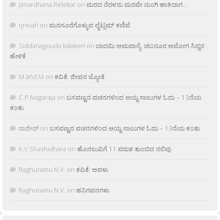
Janardhana Relekar
on
ಮರದ ನೆರಳನು ಮರವೇ ನುಂಗಿ ಹಾಕಿದಾಗ…
rjnivah
on
ಮನಸೂರೆಗೊಳ್ಳುವ ಲೈಟ್ಲಮ್ ಕಣಿವೆ
Siddanagouda kalakeri
on
ಬಾದಮಿ ಅಮವಾಸ್ಯೆ: ಚಬನೂರ ಅಮೋಗ ಸಿದ್ದನ
ಹೇಳಿಕೆ
M âñd M
on
ಕವಿತೆ: ಜೀವನ ಜ್ಯೋತಿ
C.P.Nagaraja
on
ಬಸವಣ್ಣನ ವಚನಗಳಿಂದ ಆಯ್ದ ಸಾಲುಗಳ ಓದು – 13ನೆಯ
ಕಂತು
ರಾಜೀವ್
on
ಬಸವಣ್ಣನ ವಚನಗಳಿಂದ ಆಯ್ದ ಸಾಲುಗಳ ಓದು – 13ನೆಯ ಕಂತು
K.V Shashidhara
on
ಹೊನಲುವಿಗೆ 11 ವರುಶ ತುಂಬಿದ ನಲಿವು
Raghuramu N.V.
on
ಕವಿತೆ: ಅವಳು
Raghuramu N.V.
on
ಹನಿಗವನಗಳು