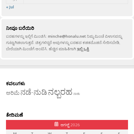
« Jul
ನೀವೂ ಬರೆಯಿರಿ
ಬರಹಗಳನ್ನು ಇಲ್ಲಿಗೆ ಮಿಂಚಿಸಿ:
minche@honalu.net
ನಿಮ್ಮ ಮಿಂಚೆ ವಿಳಾಸವನ್ನು
ಗುಟ್ಟಾಗಿಡಲಾಗುತ್ತದೆ. ಚಿತ್ರಗಳಿದ್ದರೆ ಅವುಗಳನ್ನು ಬರಹದ ಕಡತದೊಡನೆ ಸೇರಿಸಬೇಡಿ,
ಬೇರೆಯಾಗಿ ಮಿಂಚೆಗೆ ಅಂಟಿಸಿ. ಹೆಚ್ಚಿನ ಮಾಹಿತಿಗಾಗಿ
ಇಲ್ಲಿ ಒತ್ತಿ
.
ಕವಲುಗಳು
ನಲ್ಬರಹ
ನಡೆ-ನುಡಿ
ಅರಿಮೆ
ನಾಡು
ತೇದಿಮಣೆ
ಆಗಸ್ಟ್ 2026
M
T
W
T
F
S
S