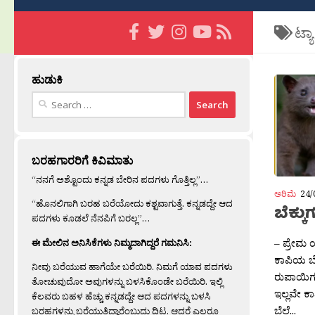
ಟ್ಯ
ಹುಡುಕಿ
Search
for:
ಬರಹಗಾರರಿಗೆ ಕಿವಿಮಾತು
“ನನಗೆ ಅಶ್ಟೊಂದು ಕನ್ನಡ ಬೇರಿನ ಪದಗಳು ಗೊತ್ತಿಲ್ಲ”…
ಅರಿಮೆ
24/
“ಹೊನಲಿಗಾಗಿ ಬರಹ ಬರೆಯೋದು ಕಶ್ಟವಾಗುತ್ತೆ. ಕನ್ನಡದ್ದೇ ಆದ
ಬೆಕ್ಕ
ಪದಗಳು ಕೂಡಲೆ ನೆನಪಿಗೆ ಬರಲ್ಲ”…
– ಪ್ರೇಮ 
ಈ ಮೇಲಿನ ಅನಿಸಿಕೆಗಳು ನಿಮ್ಮದಾಗಿದ್ದರೆ ಗಮನಿಸಿ:
ಕಾಪಿಯ ಬೆ
ನೀವು ಬರೆಯುವ ಹಾಗೆಯೇ ಬರೆಯಿರಿ. ನಿಮಗೆ ಯಾವ ಪದಗಳು
ರುಪಾಯಿಗಳ
ತೋಚುವುದೋ ಅವುಗಳನ್ನು ಬಳಸಿಕೊಂಡೇ ಬರೆಯಿರಿ. ಇಲ್ಲಿ
ಇಲ್ಲವೇ ಕಾ
ಕೆಲವರು ಬಹಳ ಹೆಚ್ಚು ಕನ್ನಡದ್ದೇ ಆದ ಪದಗಳನ್ನು ಬಳಸಿ
ಬೆಲೆ...
ಬರಹಗಳನ್ನು ಬರೆಯುತ್ತಿದ್ದಾರೆಂಬುದು ದಿಟ. ಆದರೆ ಎಲ್ಲರೂ