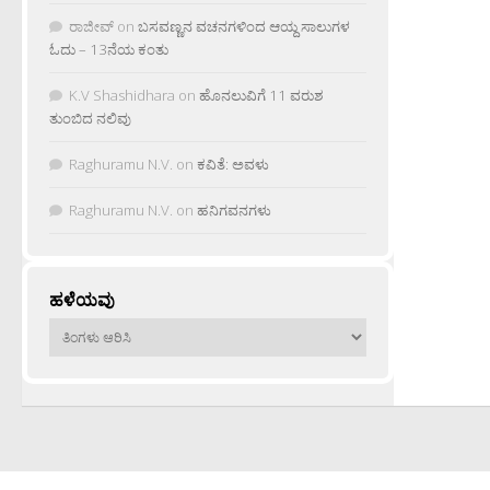
ರಾಜೀವ್
on
ಬಸವಣ್ಣನ ವಚನಗಳಿಂದ ಆಯ್ದ ಸಾಲುಗಳ
ಓದು – 13ನೆಯ ಕಂತು
K.V Shashidhara
on
ಹೊನಲುವಿಗೆ 11 ವರುಶ
ತುಂಬಿದ ನಲಿವು
Raghuramu N.V.
on
ಕವಿತೆ: ಅವಳು
Raghuramu N.V.
on
ಹನಿಗವನಗಳು
ಹಳೆಯವು
ಹಳೆಯವು