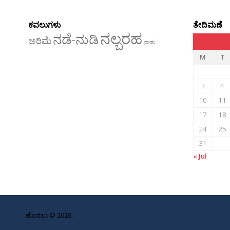
ಕವಲುಗಳು
ತೇದಿಮಣೆ
ನಲ್ಬರಹ
ನಡೆ-ನುಡಿ
ಅರಿಮೆ
ನಾಡು
M
T
3
4
10
11
17
18
24
25
31
« Jul
ಹೊನಲು © 2026.