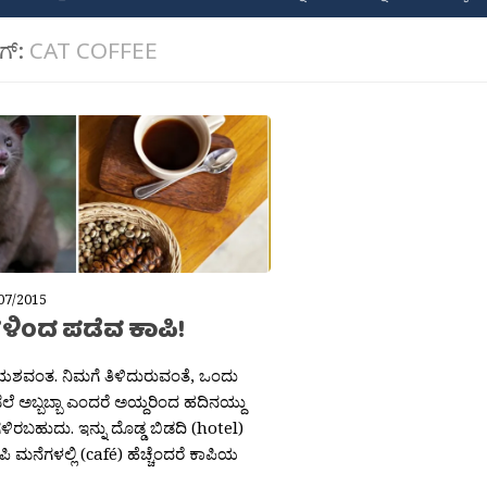
ಾಗ್:
CAT COFFEE
07/2015
ುಗಳಿಂದ ಪಡೆವ ಕಾಪಿ!
ಯಶವಂತ. ನಿಮಗೆ ತಿಳಿದುರುವಂತೆ, ಒಂದು
ಲೆ ಅಬ್ಬಬ್ಬಾ ಎಂದರೆ ಅಯ್ದರಿಂದ ಹದಿನಯ್ದು
ಿರಬಹುದು. ಇನ್ನು ದೊಡ್ಡ ಬಿಡದಿ (hotel)
ಪಿ ಮನೆಗಳಲ್ಲಿ (café) ಹೆಚ್ಚೆಂದರೆ ಕಾಪಿಯ