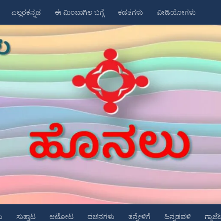
ಎಲ್ಲರಕನ್ನಡ
ಈ ಮಿಂಬಾಗಿಲ ಬಗ್ಗೆ
ಕಡತಗಳು
ವೀಡಿಯೋಗಳು
ು
ಸುತ್ತಾಟ
ಆಟೋಟ
ವಚನಗಳು
ತನ್ನೇಳಿಗೆ
ಹಿನ್ನಡವಳಿ
ಗ್ಯಾಜೆ