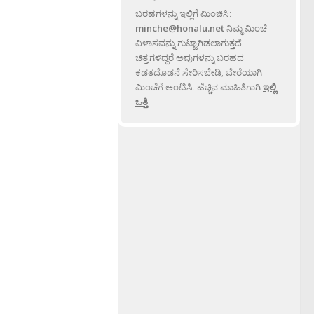
ಬರಹಗಳನ್ನು ಇಲ್ಲಿಗೆ ಮಿಂಚಿಸಿ:
minche@honalu.net
ನಿಮ್ಮ ಮಿಂಚೆ
ವಿಳಾಸವನ್ನು ಗುಟ್ಟಾಗಿಡಲಾಗುತ್ತದೆ.
ಚಿತ್ರಗಳಿದ್ದರೆ ಅವುಗಳನ್ನು ಬರಹದ
ಕಡತದೊಡನೆ ಸೇರಿಸಬೇಡಿ, ಬೇರೆಯಾಗಿ
ಮಿಂಚೆಗೆ ಅಂಟಿಸಿ. ಹೆಚ್ಚಿನ ಮಾಹಿತಿಗಾಗಿ
ಇಲ್ಲಿ
ಒತ್ತಿ
.