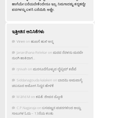
ಹಾಗೆಯೇ ಬರೆಯಬೇಕೆಂದೇನೂ ಇಲ್ಲ. ನಿಮಗಾದಶ್ಟು ಕನ್ನಡದ್ದೇ
ಪದಗಳನ್ನು ಬಳಸಿ ಬರೆಯಿರಿ, ಅಶ್ಟೇ.
ಇತ್ತೀಚಿನ ಅನಿಸಿಕೆಗಳು
Viren
on
ಹುಣಸೆ ಹುಳಿ ಅನ್ನ
Janardhana Relekar
on
ಮರದ ನೆರಳನು ಮರವೇ
ನುಂಗಿ ಹಾಕಿದಾಗ…
rjnivah
on
ಮನಸೂರೆಗೊಳ್ಳುವ ಲೈಟ್ಲಮ್ ಕಣಿವೆ
Siddanagouda kalakeri
on
ಬಾದಮಿ ಅಮವಾಸ್ಯೆ:
ಚಬನೂರ ಅಮೋಗ ಸಿದ್ದನ ಹೇಳಿಕೆ
M âñd M
on
ಕವಿತೆ: ಜೀವನ ಜ್ಯೋತಿ
C.P.Nagaraja
on
ಬಸವಣ್ಣನ ವಚನಗಳಿಂದ ಆಯ್ದ
ಸಾಲುಗಳ ಓದು – 13ನೆಯ ಕಂತು