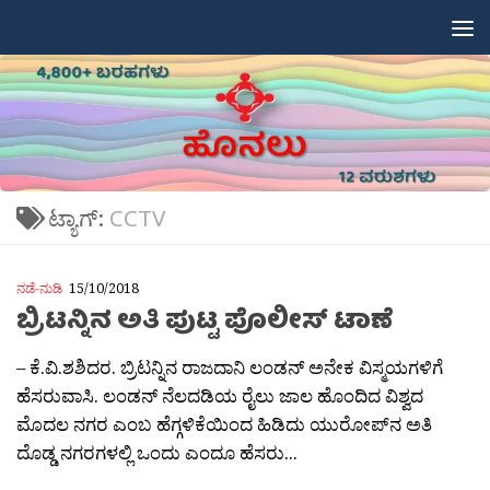
Skip to content
ಟ್ಯಾಗ್:
CCTV
ನಡೆ-ನುಡಿ
15/10/2018
ಬ್ರಿಟನ್ನಿನ ಅತಿ ಪುಟ್ಟ ಪೊಲೀಸ್ ಟಾಣೆ
– ಕೆ.ವಿ.ಶಶಿದರ. ಬ್ರಿಟನ್ನಿನ ರಾಜದಾನಿ ಲಂಡನ್ ಅನೇಕ ವಿಸ್ಮಯಗಳಿಗೆ
ಹೆಸರುವಾಸಿ. ಲಂಡನ್ ನೆಲದಡಿಯ ರೈಲು ಜಾಲ ಹೊಂದಿದ ವಿಶ್ವದ
ಮೊದಲ ನಗರ ಎಂಬ ಹೆಗ್ಗಳಿಕೆಯಿಂದ ಹಿಡಿದು ಯುರೋಪ್‍ನ ಅತಿ
ದೊಡ್ಡ ನಗರಗಳಲ್ಲಿ ಒಂದು ಎಂದೂ ಹೆಸರು...