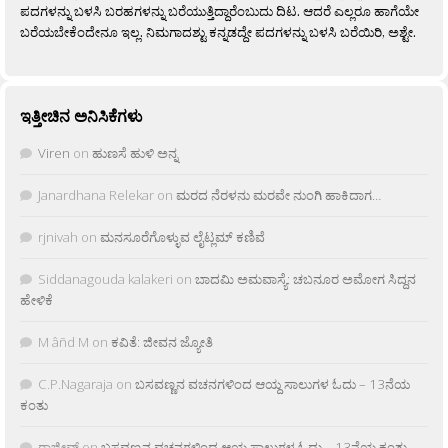
ಪದಗಳನ್ನು ಬಳಸಿ ಬರಹಗಳನ್ನು ಬರೆಯುತ್ತಿದ್ದಾರೆಂಬುದು ದಿಟ. ಆದರೆ ಎಲ್ಲರೂ ಹಾಗೆಯೇ
ಬರೆಯಬೇಕೆಂದೇನೂ ಇಲ್ಲ. ನಿಮಗಾದಶ್ಟು ಕನ್ನಡದ್ದೇ ಪದಗಳನ್ನು ಬಳಸಿ ಬರೆಯಿರಿ, ಅಶ್ಟೇ.
ಇತ್ತೀಚಿನ ಅನಿಸಿಕೆಗಳು
Viren
on
ಹುಣಸೆ ಹುಳಿ ಅನ್ನ
Janardhana Relekar
on
ಮರದ ನೆರಳನು ಮರವೇ ನುಂಗಿ ಹಾಕಿದಾಗ…
rjnivah
on
ಮನಸೂರೆಗೊಳ್ಳುವ ಲೈಟ್ಲಮ್ ಕಣಿವೆ
Siddanagouda kalakeri
on
ಬಾದಮಿ ಅಮವಾಸ್ಯೆ: ಚಬನೂರ ಅಮೋಗ ಸಿದ್ದನ
ಹೇಳಿಕೆ
M âñd M
on
ಕವಿತೆ: ಜೀವನ ಜ್ಯೋತಿ
C.P.Nagaraja
on
ಬಸವಣ್ಣನ ವಚನಗಳಿಂದ ಆಯ್ದ ಸಾಲುಗಳ ಓದು – 13ನೆಯ
ಕಂತು
ರಾಜೀವ್
on
ಬಸವಣ್ಣನ ವಚನಗಳಿಂದ ಆಯ್ದ ಸಾಲುಗಳ ಓದು – 13ನೆಯ ಕಂತು