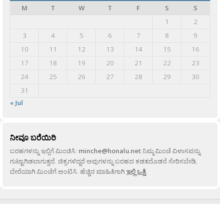
M
T
W
T
F
S
S
1
2
3
4
5
6
7
8
9
10
11
12
13
14
15
16
17
18
19
20
21
22
23
24
25
26
27
28
29
30
31
« Jul
ನೀವೂ ಬರೆಯಿರಿ
ಬರಹಗಳನ್ನು ಇಲ್ಲಿಗೆ ಮಿಂಚಿಸಿ:
minche@honalu.net
ನಿಮ್ಮ ಮಿಂಚೆ ವಿಳಾಸವನ್ನು
ಗುಟ್ಟಾಗಿಡಲಾಗುತ್ತದೆ. ಚಿತ್ರಗಳಿದ್ದರೆ ಅವುಗಳನ್ನು ಬರಹದ ಕಡತದೊಡನೆ ಸೇರಿಸಬೇಡಿ,
ಬೇರೆಯಾಗಿ ಮಿಂಚೆಗೆ ಅಂಟಿಸಿ. ಹೆಚ್ಚಿನ ಮಾಹಿತಿಗಾಗಿ
ಇಲ್ಲಿ ಒತ್ತಿ
.