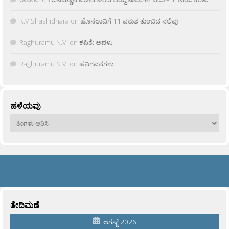
K.V Shashidhara
on
ಹೊನಲುವಿಗೆ 11 ವರುಶ ತುಂಬಿದ ನಲಿವು
Raghuramu N.V.
on
ಕವಿತೆ: ಅವಳು
Raghuramu N.V.
on
ಹನಿಗವನಗಳು
ಹಳೆಯವು
ಹಳೆಯವು
ತೇದಿಮಣೆ
ಆಗಸ್ಟ್ 2026