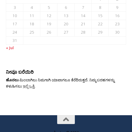
3
4
5
6
7
8
9
10
11
12
13
14
15
16
17
18
19
20
21
22
23
24
25
26
27
28
29
30
31
« Jul
ನೀವೂ ಬರೆಯಿರಿ
ಹೊನಲು
ಮಿಂಬಾಗಿಲು ನಿಮಗಾಗಿ ಯಾವಾಗಲೂ ತೆರೆದಿರುತ್ತದೆ. ನಿಮ್ಮ ಬರಹಗಳನ್ನು
ಕಳುಹಿಸಲು
ಇಲ್ಲಿ ಒತ್ತಿ
.