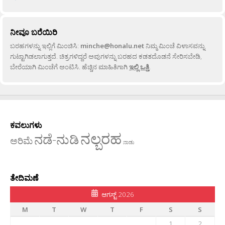
ನೀವೂ ಬರೆಯಿರಿ
ಬರಹಗಳನ್ನು ಇಲ್ಲಿಗೆ ಮಿಂಚಿಸಿ:
minche@honalu.net
ನಿಮ್ಮ ಮಿಂಚೆ ವಿಳಾಸವನ್ನು
ಗುಟ್ಟಾಗಿಡಲಾಗುತ್ತದೆ. ಚಿತ್ರಗಳಿದ್ದರೆ ಅವುಗಳನ್ನು ಬರಹದ ಕಡತದೊಡನೆ ಸೇರಿಸಬೇಡಿ,
ಬೇರೆಯಾಗಿ ಮಿಂಚೆಗೆ ಅಂಟಿಸಿ. ಹೆಚ್ಚಿನ ಮಾಹಿತಿಗಾಗಿ
ಇಲ್ಲಿ ಒತ್ತಿ
.
ಕವಲುಗಳು
ನಲ್ಬರಹ
ನಡೆ-ನುಡಿ
ಅರಿಮೆ
ನಾಡು
ತೇದಿಮಣೆ
ಆಗಸ್ಟ್ 2026
M
T
W
T
F
S
S
1
2