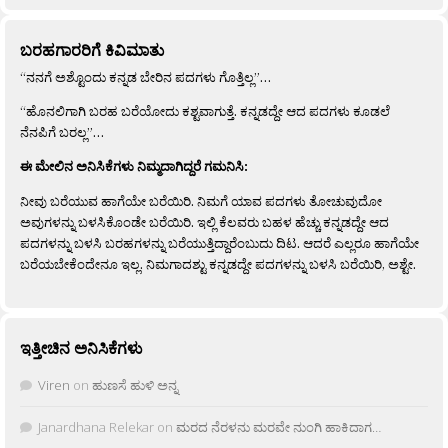
ಬರಹಗಾರರಿಗೆ ಕಿವಿಮಾತು
“ನನಗೆ ಅಶ್ಟೊಂದು ಕನ್ನಡ ಬೇರಿನ ಪದಗಳು ಗೊತ್ತಿಲ್ಲ”…
“ಹೊನಲಿಗಾಗಿ ಬರಹ ಬರೆಯೋದು ಕಶ್ಟವಾಗುತ್ತೆ. ಕನ್ನಡದ್ದೇ ಆದ ಪದಗಳು ಕೂಡಲೆ
ನೆನಪಿಗೆ ಬರಲ್ಲ”…
ಈ ಮೇಲಿನ ಅನಿಸಿಕೆಗಳು ನಿಮ್ಮದಾಗಿದ್ದರೆ ಗಮನಿಸಿ:
ನೀವು ಬರೆಯುವ ಹಾಗೆಯೇ ಬರೆಯಿರಿ. ನಿಮಗೆ ಯಾವ ಪದಗಳು ತೋಚುವುದೋ
ಅವುಗಳನ್ನು ಬಳಸಿಕೊಂಡೇ ಬರೆಯಿರಿ. ಇಲ್ಲಿ ಕೆಲವರು ಬಹಳ ಹೆಚ್ಚು ಕನ್ನಡದ್ದೇ ಆದ
ಪದಗಳನ್ನು ಬಳಸಿ ಬರಹಗಳನ್ನು ಬರೆಯುತ್ತಿದ್ದಾರೆಂಬುದು ದಿಟ. ಆದರೆ ಎಲ್ಲರೂ ಹಾಗೆಯೇ
ಬರೆಯಬೇಕೆಂದೇನೂ ಇಲ್ಲ. ನಿಮಗಾದಶ್ಟು ಕನ್ನಡದ್ದೇ ಪದಗಳನ್ನು ಬಳಸಿ ಬರೆಯಿರಿ, ಅಶ್ಟೇ.
ಇತ್ತೀಚಿನ ಅನಿಸಿಕೆಗಳು
Viren
on
ಹುಣಸೆ ಹುಳಿ ಅನ್ನ
Janardhana Relekar
on
ಮರದ ನೆರಳನು ಮರವೇ ನುಂಗಿ ಹಾಕಿದಾಗ…