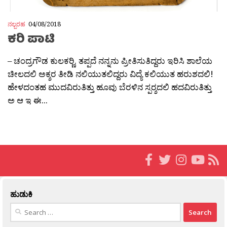
ನಲ್ಬರಹ
04/08/2018
ಕರಿ ಪಾಟಿ
– ಚಂದ್ರಗೌಡ ಕುಲಕರ‍್ಣಿ. ತಪ್ಪದೆ ನನ್ನನು ಪ್ರೀತಿಸುತಿದ್ದರು ಇರಿಸಿ ಶಾಲೆಯ
ಚೀಲದಲಿ ಅಕ್ಶರ ತೀಡಿ ನಲಿಯುತಲಿದ್ದರು ವಿದ್ಯೆ ಕಲಿಯುತ ಹರುಶದಲಿ!
ಹೇಳದಂತಹ ಮುದವಿರುತಿತ್ತು ಹೂವು ಬೆರಳಿನ ಸ್ಪರ‍್ಶದಲಿ ಹದವಿರುತಿತ್ತು
ಅ ಆ ಇ ಈ...
ಹುಡುಕಿ
Search
for: