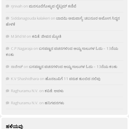
rjnivah
on
ಮನಸೂರೆಗೊಳ್ಳುವ ಲೈಟ್ಲಮ್ ಕಣಿವೆ
Siddanagouda kalakeri
on
ಬಾದಮಿ ಅಮವಾಸ್ಯೆ: ಚಬನೂರ ಅಮೋಗ ಸಿದ್ದನ
ಹೇಳಿಕೆ
M âñd M
on
ಕವಿತೆ: ಜೀವನ ಜ್ಯೋತಿ
C.P.Nagaraja
on
ಬಸವಣ್ಣನ ವಚನಗಳಿಂದ ಆಯ್ದ ಸಾಲುಗಳ ಓದು – 13ನೆಯ
ಕಂತು
ರಾಜೀವ್
on
ಬಸವಣ್ಣನ ವಚನಗಳಿಂದ ಆಯ್ದ ಸಾಲುಗಳ ಓದು – 13ನೆಯ ಕಂತು
K.V Shashidhara
on
ಹೊನಲುವಿಗೆ 11 ವರುಶ ತುಂಬಿದ ನಲಿವು
Raghuramu N.V.
on
ಕವಿತೆ: ಅವಳು
Raghuramu N.V.
on
ಹನಿಗವನಗಳು
ಹಳೆಯವು