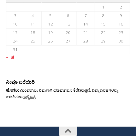
1
2
3
4
5
6
7
8
9
10
11
12
13
14
15
16
17
18
19
20
21
22
23
24
25
26
27
28
29
30
31
« Jul
ನೀವೂ ಬರೆಯಿರಿ
ಹೊನಲು
ಮಿಂಬಾಗಿಲು ನಿಮಗಾಗಿ ಯಾವಾಗಲೂ ತೆರೆದಿರುತ್ತದೆ. ನಿಮ್ಮ ಬರಹಗಳನ್ನು
ಕಳುಹಿಸಲು
ಇಲ್ಲಿ ಒತ್ತಿ
.