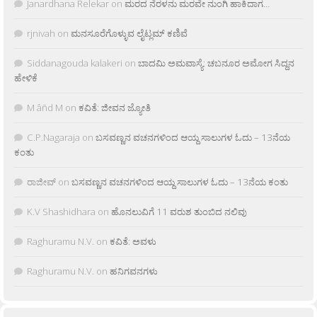
Janardhana Relekar
on
ಮರದ ನೆರಳನು ಮರವೇ ನುಂಗಿ ಹಾಕಿದಾಗ…
rjnivah
on
ಮನಸೂರೆಗೊಳ್ಳುವ ಲೈಟ್ಲಮ್ ಕಣಿವೆ
Siddanagouda kalakeri
on
ಬಾದಮಿ ಅಮವಾಸ್ಯೆ: ಚಬನೂರ ಅಮೋಗ ಸಿದ್ದನ
ಹೇಳಿಕೆ
M âñd M
on
ಕವಿತೆ: ಜೀವನ ಜ್ಯೋತಿ
C.P.Nagaraja
on
ಬಸವಣ್ಣನ ವಚನಗಳಿಂದ ಆಯ್ದ ಸಾಲುಗಳ ಓದು – 13ನೆಯ
ಕಂತು
ರಾಜೀವ್
on
ಬಸವಣ್ಣನ ವಚನಗಳಿಂದ ಆಯ್ದ ಸಾಲುಗಳ ಓದು – 13ನೆಯ ಕಂತು
K.V Shashidhara
on
ಹೊನಲುವಿಗೆ 11 ವರುಶ ತುಂಬಿದ ನಲಿವು
Raghuramu N.V.
on
ಕವಿತೆ: ಅವಳು
Raghuramu N.V.
on
ಹನಿಗವನಗಳು