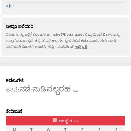
« Jul
ನೀವೂ ಬರೆಯಿರಿ
ಬರಹಗಳನ್ನು ಇಲ್ಲಿಗೆ ಮಿಂಚಿಸಿ:
minche@honalu.net
ನಿಮ್ಮ ಮಿಂಚೆ ವಿಳಾಸವನ್ನು
ಗುಟ್ಟಾಗಿಡಲಾಗುತ್ತದೆ. ಚಿತ್ರಗಳಿದ್ದರೆ ಅವುಗಳನ್ನು ಬರಹದ ಕಡತದೊಡನೆ ಸೇರಿಸಬೇಡಿ,
ಬೇರೆಯಾಗಿ ಮಿಂಚೆಗೆ ಅಂಟಿಸಿ. ಹೆಚ್ಚಿನ ಮಾಹಿತಿಗಾಗಿ
ಇಲ್ಲಿ ಒತ್ತಿ
.
ಕವಲುಗಳು
ನಲ್ಬರಹ
ನಡೆ-ನುಡಿ
ಅರಿಮೆ
ನಾಡು
ತೇದಿಮಣೆ
ಆಗಸ್ಟ್ 2026
M
T
W
T
F
S
S