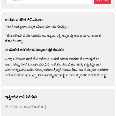
for:
ಬರಹಗಾರರಿಗೆ ಕಿವಿಮಾತು
“ನನಗೆ ಅಶ್ಟೊಂದು ಕನ್ನಡ ಬೇರಿನ ಪದಗಳು ಗೊತ್ತಿಲ್ಲ”…
“ಹೊನಲಿಗಾಗಿ ಬರಹ ಬರೆಯೋದು ಕಶ್ಟವಾಗುತ್ತೆ. ಕನ್ನಡದ್ದೇ ಆದ ಪದಗಳು ಕೂಡಲೆ
ನೆನಪಿಗೆ ಬರಲ್ಲ”…
ಈ ಮೇಲಿನ ಅನಿಸಿಕೆಗಳು ನಿಮ್ಮದಾಗಿದ್ದರೆ ಗಮನಿಸಿ:
ನೀವು ಬರೆಯುವ ಹಾಗೆಯೇ ಬರೆಯಿರಿ. ನಿಮಗೆ ಯಾವ ಪದಗಳು ತೋಚುವುದೋ
ಅವುಗಳನ್ನು ಬಳಸಿಕೊಂಡೇ ಬರೆಯಿರಿ. ಇಲ್ಲಿ ಕೆಲವರು ಬಹಳ ಹೆಚ್ಚು ಕನ್ನಡದ್ದೇ ಆದ
ಪದಗಳನ್ನು ಬಳಸಿ ಬರಹಗಳನ್ನು ಬರೆಯುತ್ತಿದ್ದಾರೆಂಬುದು ದಿಟ. ಆದರೆ ಎಲ್ಲರೂ ಹಾಗೆಯೇ
ಬರೆಯಬೇಕೆಂದೇನೂ ಇಲ್ಲ. ನಿಮಗಾದಶ್ಟು ಕನ್ನಡದ್ದೇ ಪದಗಳನ್ನು ಬಳಸಿ ಬರೆಯಿರಿ, ಅಶ್ಟೇ.
ಇತ್ತೀಚಿನ ಅನಿಸಿಕೆಗಳು
Viren
on
ಹುಣಸೆ ಹುಳಿ ಅನ್ನ