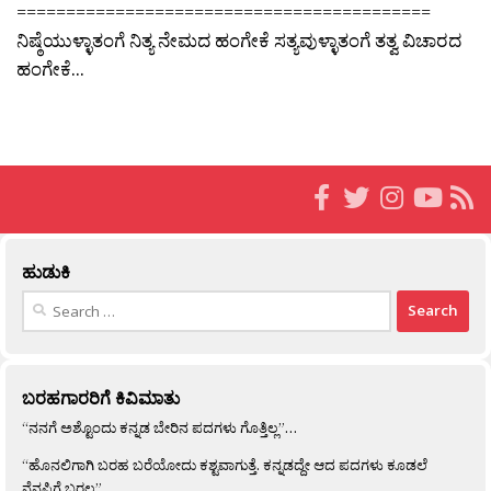
==========================================
ನಿಷ್ಠೆಯುಳ್ಳಾತಂಗೆ ನಿತ್ಯ ನೇಮದ ಹಂಗೇಕೆ ಸತ್ಯವುಳ್ಳಾತಂಗೆ ತತ್ವ ವಿಚಾರದ
ಹಂಗೇಕೆ...
ಹುಡುಕಿ
Search
for:
ಬರಹಗಾರರಿಗೆ ಕಿವಿಮಾತು
“ನನಗೆ ಅಶ್ಟೊಂದು ಕನ್ನಡ ಬೇರಿನ ಪದಗಳು ಗೊತ್ತಿಲ್ಲ”…
“ಹೊನಲಿಗಾಗಿ ಬರಹ ಬರೆಯೋದು ಕಶ್ಟವಾಗುತ್ತೆ. ಕನ್ನಡದ್ದೇ ಆದ ಪದಗಳು ಕೂಡಲೆ
ನೆನಪಿಗೆ ಬರಲ್ಲ”…