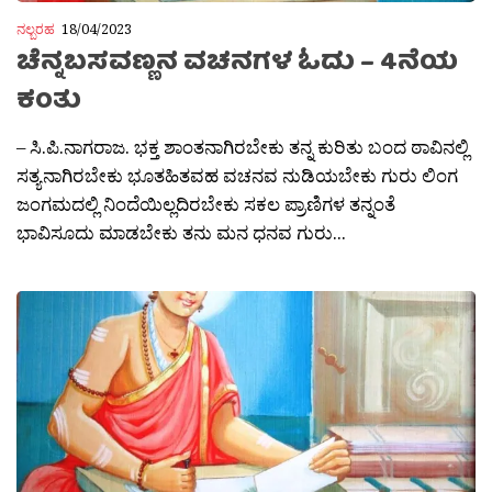
ನಲ್ಬರಹ
18/04/2023
ಚೆನ್ನಬಸವಣ್ಣನ ವಚನಗಳ ಓದು – 4ನೆಯ
ಕಂತು
– ಸಿ.ಪಿ.ನಾಗರಾಜ. ಭಕ್ತ ಶಾಂತನಾಗಿರಬೇಕು ತನ್ನ ಕುರಿತು ಬಂದ ಠಾವಿನಲ್ಲಿ
ಸತ್ಯನಾಗಿರಬೇಕು ಭೂತಹಿತವಹ ವಚನವ ನುಡಿಯಬೇಕು ಗುರು ಲಿಂಗ
ಜಂಗಮದಲ್ಲಿ ನಿಂದೆಯಿಲ್ಲದಿರಬೇಕು ಸಕಲ ಪ್ರಾಣಿಗಳ ತನ್ನಂತೆ
ಭಾವಿಸೂದು ಮಾಡಬೇಕು ತನು ಮನ ಧನವ ಗುರು...