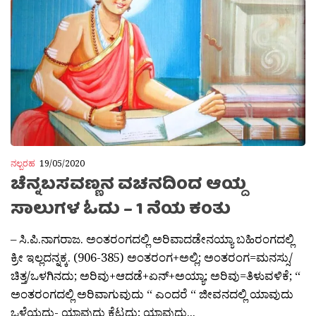
ನಲ್ಬರಹ
19/05/2020
ಚೆನ್ನಬಸವಣ್ಣನ ವಚನದಿಂದ ಆಯ್ದ
ಸಾಲುಗಳ ಓದು – 1 ನೆಯ ಕಂತು
– ಸಿ.ಪಿ.ನಾಗರಾಜ. ಅಂತರಂಗದಲ್ಲಿ ಅರಿವಾದಡೇನಯ್ಯಾ ಬಹಿರಂಗದಲ್ಲಿ
ಕ್ರೀ ಇಲ್ಲದನ್ನಕ್ಕ. (906-385) ಅಂತರಂಗ+ಅಲ್ಲಿ; ಅಂತರಂಗ=ಮನಸ್ಸು/
ಚಿತ್ತ/ಒಳಗಿನದು; ಅರಿವು+ಆದಡೆ+ಏನ್+ಅಯ್ಯಾ; ಅರಿವು=ತಿಳುವಳಿಕೆ; “
ಅಂತರಂಗದಲ್ಲಿ ಅರಿವಾಗುವುದು “ ಎಂದರೆ “ ಜೀವನದಲ್ಲಿ ಯಾವುದು
ಒಳ್ಳೆಯದು- ಯಾವುದು ಕೆಟ್ಟದ್ದು; ಯಾವುದು...