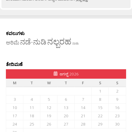
ಕವಲುಗಳು
ನಲ್ಬರಹ
ನಡೆ-ನುಡಿ
ಅರಿಮೆ
ನಾಡು
ತೇದಿಮಣೆ
ಆಗಸ್ಟ್ 2026
M
T
W
T
F
S
S
1
2
3
4
5
6
7
8
9
10
11
12
13
14
15
16
17
18
19
20
21
22
23
24
25
26
27
28
29
30