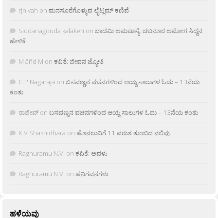
rjnivah
on
ಮನಸೂರೆಗೊಳ್ಳುವ ಲೈಟ್ಲಮ್ ಕಣಿವೆ
Siddanagouda kalakeri
on
ಬಾದಮಿ ಅಮವಾಸ್ಯೆ: ಚಬನೂರ ಅಮೋಗ ಸಿದ್ದನ
ಹೇಳಿಕೆ
M âñd M
on
ಕವಿತೆ: ಜೀವನ ಜ್ಯೋತಿ
C.P.Nagaraja
on
ಬಸವಣ್ಣನ ವಚನಗಳಿಂದ ಆಯ್ದ ಸಾಲುಗಳ ಓದು – 13ನೆಯ
ಕಂತು
ರಾಜೀವ್
on
ಬಸವಣ್ಣನ ವಚನಗಳಿಂದ ಆಯ್ದ ಸಾಲುಗಳ ಓದು – 13ನೆಯ ಕಂತು
K.V Shashidhara
on
ಹೊನಲುವಿಗೆ 11 ವರುಶ ತುಂಬಿದ ನಲಿವು
Raghuramu N.V.
on
ಕವಿತೆ: ಅವಳು
Raghuramu N.V.
on
ಹನಿಗವನಗಳು
ಹಳೆಯವು