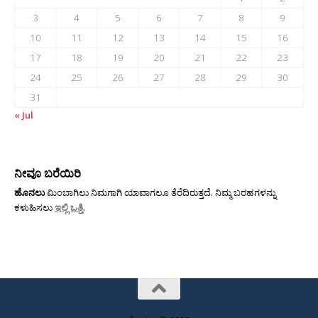
3
4
5
6
7
8
9
10
11
12
13
14
15
16
17
18
19
20
21
22
23
24
25
26
27
28
29
30
31
« Jul
ನೀವೂ ಬರೆಯಿರಿ
ಹೊನಲು
ಮಿಂಬಾಗಿಲು ನಿಮಗಾಗಿ ಯಾವಾಗಲೂ ತೆರೆದಿರುತ್ತದೆ. ನಿಮ್ಮ ಬರಹಗಳನ್ನು
ಕಳುಹಿಸಲು
ಇಲ್ಲಿ ಒತ್ತಿ
.