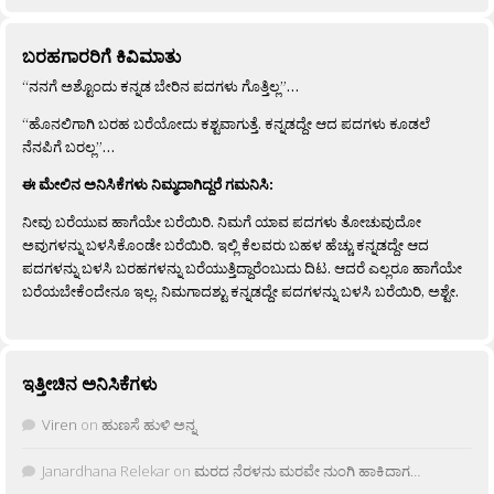
ಬರಹಗಾರರಿಗೆ ಕಿವಿಮಾತು
“ನನಗೆ ಅಶ್ಟೊಂದು ಕನ್ನಡ ಬೇರಿನ ಪದಗಳು ಗೊತ್ತಿಲ್ಲ”…
“ಹೊನಲಿಗಾಗಿ ಬರಹ ಬರೆಯೋದು ಕಶ್ಟವಾಗುತ್ತೆ. ಕನ್ನಡದ್ದೇ ಆದ ಪದಗಳು ಕೂಡಲೆ
ನೆನಪಿಗೆ ಬರಲ್ಲ”…
ಈ ಮೇಲಿನ ಅನಿಸಿಕೆಗಳು ನಿಮ್ಮದಾಗಿದ್ದರೆ ಗಮನಿಸಿ:
ನೀವು ಬರೆಯುವ ಹಾಗೆಯೇ ಬರೆಯಿರಿ. ನಿಮಗೆ ಯಾವ ಪದಗಳು ತೋಚುವುದೋ
ಅವುಗಳನ್ನು ಬಳಸಿಕೊಂಡೇ ಬರೆಯಿರಿ. ಇಲ್ಲಿ ಕೆಲವರು ಬಹಳ ಹೆಚ್ಚು ಕನ್ನಡದ್ದೇ ಆದ
ಪದಗಳನ್ನು ಬಳಸಿ ಬರಹಗಳನ್ನು ಬರೆಯುತ್ತಿದ್ದಾರೆಂಬುದು ದಿಟ. ಆದರೆ ಎಲ್ಲರೂ ಹಾಗೆಯೇ
ಬರೆಯಬೇಕೆಂದೇನೂ ಇಲ್ಲ. ನಿಮಗಾದಶ್ಟು ಕನ್ನಡದ್ದೇ ಪದಗಳನ್ನು ಬಳಸಿ ಬರೆಯಿರಿ, ಅಶ್ಟೇ.
ಇತ್ತೀಚಿನ ಅನಿಸಿಕೆಗಳು
Viren
on
ಹುಣಸೆ ಹುಳಿ ಅನ್ನ
Janardhana Relekar
on
ಮರದ ನೆರಳನು ಮರವೇ ನುಂಗಿ ಹಾಕಿದಾಗ…