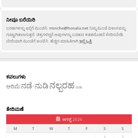
ನೀವೂ ಬರೆಯಿರಿ
ಬರಹಗಳನ್ನು ಇಲ್ಲಿಗೆ ಮಿಂಚಿಸಿ:
minche@honalu.net
ನಿಮ್ಮ ಮಿಂಚೆ ವಿಳಾಸವನ್ನು
ಗುಟ್ಟಾಗಿಡಲಾಗುತ್ತದೆ. ಚಿತ್ರಗಳಿದ್ದರೆ ಅವುಗಳನ್ನು ಬರಹದ ಕಡತದೊಡನೆ ಸೇರಿಸಬೇಡಿ,
ಬೇರೆಯಾಗಿ ಮಿಂಚೆಗೆ ಅಂಟಿಸಿ. ಹೆಚ್ಚಿನ ಮಾಹಿತಿಗಾಗಿ
ಇಲ್ಲಿ ಒತ್ತಿ
.
ಕವಲುಗಳು
ನಲ್ಬರಹ
ನಡೆ-ನುಡಿ
ಅರಿಮೆ
ನಾಡು
ತೇದಿಮಣೆ
ಆಗಸ್ಟ್ 2026
M
T
W
T
F
S
S
1
2