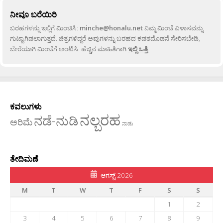
ನೀವೂ ಬರೆಯಿರಿ
ಬರಹಗಳನ್ನು ಇಲ್ಲಿಗೆ ಮಿಂಚಿಸಿ:
minche@honalu.net
ನಿಮ್ಮ ಮಿಂಚೆ ವಿಳಾಸವನ್ನು
ಗುಟ್ಟಾಗಿಡಲಾಗುತ್ತದೆ. ಚಿತ್ರಗಳಿದ್ದರೆ ಅವುಗಳನ್ನು ಬರಹದ ಕಡತದೊಡನೆ ಸೇರಿಸಬೇಡಿ,
ಬೇರೆಯಾಗಿ ಮಿಂಚೆಗೆ ಅಂಟಿಸಿ. ಹೆಚ್ಚಿನ ಮಾಹಿತಿಗಾಗಿ
ಇಲ್ಲಿ ಒತ್ತಿ
.
ಕವಲುಗಳು
ನಲ್ಬರಹ
ನಡೆ-ನುಡಿ
ಅರಿಮೆ
ನಾಡು
ತೇದಿಮಣೆ
ಆಗಸ್ಟ್ 2026
M
T
W
T
F
S
S
1
2
3
4
5
6
7
8
9