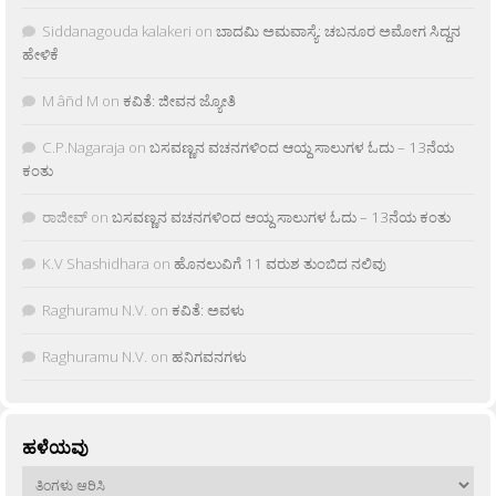
Siddanagouda kalakeri
on
ಬಾದಮಿ ಅಮವಾಸ್ಯೆ: ಚಬನೂರ ಅಮೋಗ ಸಿದ್ದನ
ಹೇಳಿಕೆ
M âñd M
on
ಕವಿತೆ: ಜೀವನ ಜ್ಯೋತಿ
C.P.Nagaraja
on
ಬಸವಣ್ಣನ ವಚನಗಳಿಂದ ಆಯ್ದ ಸಾಲುಗಳ ಓದು – 13ನೆಯ
ಕಂತು
ರಾಜೀವ್
on
ಬಸವಣ್ಣನ ವಚನಗಳಿಂದ ಆಯ್ದ ಸಾಲುಗಳ ಓದು – 13ನೆಯ ಕಂತು
K.V Shashidhara
on
ಹೊನಲುವಿಗೆ 11 ವರುಶ ತುಂಬಿದ ನಲಿವು
Raghuramu N.V.
on
ಕವಿತೆ: ಅವಳು
Raghuramu N.V.
on
ಹನಿಗವನಗಳು
ಹಳೆಯವು
ಹಳೆಯವು