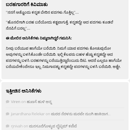
ಬರಹಗಾರರಿಗೆ ಕಿವಿಮಾತು
“ನನಗೆ ಅಶ್ಟೊಂದು ಕನ್ನಡ ಬೇರಿನ ಪದಗಳು ಗೊತ್ತಿಲ್ಲ”…
“ಹೊನಲಿಗಾಗಿ ಬರಹ ಬರೆಯೋದು ಕಶ್ಟವಾಗುತ್ತೆ. ಕನ್ನಡದ್ದೇ ಆದ ಪದಗಳು ಕೂಡಲೆ
ನೆನಪಿಗೆ ಬರಲ್ಲ”…
ಈ ಮೇಲಿನ ಅನಿಸಿಕೆಗಳು ನಿಮ್ಮದಾಗಿದ್ದರೆ ಗಮನಿಸಿ:
ನೀವು ಬರೆಯುವ ಹಾಗೆಯೇ ಬರೆಯಿರಿ. ನಿಮಗೆ ಯಾವ ಪದಗಳು ತೋಚುವುದೋ
ಅವುಗಳನ್ನು ಬಳಸಿಕೊಂಡೇ ಬರೆಯಿರಿ. ಇಲ್ಲಿ ಕೆಲವರು ಬಹಳ ಹೆಚ್ಚು ಕನ್ನಡದ್ದೇ ಆದ
ಪದಗಳನ್ನು ಬಳಸಿ ಬರಹಗಳನ್ನು ಬರೆಯುತ್ತಿದ್ದಾರೆಂಬುದು ದಿಟ. ಆದರೆ ಎಲ್ಲರೂ ಹಾಗೆಯೇ
ಬರೆಯಬೇಕೆಂದೇನೂ ಇಲ್ಲ. ನಿಮಗಾದಶ್ಟು ಕನ್ನಡದ್ದೇ ಪದಗಳನ್ನು ಬಳಸಿ ಬರೆಯಿರಿ, ಅಶ್ಟೇ.
ಇತ್ತೀಚಿನ ಅನಿಸಿಕೆಗಳು
Viren
on
ಹುಣಸೆ ಹುಳಿ ಅನ್ನ
Janardhana Relekar
on
ಮರದ ನೆರಳನು ಮರವೇ ನುಂಗಿ ಹಾಕಿದಾಗ…
rjnivah
on
ಮನಸೂರೆಗೊಳ್ಳುವ ಲೈಟ್ಲಮ್ ಕಣಿವೆ