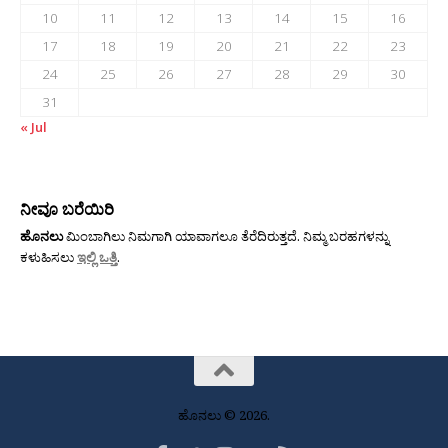
10
11
12
13
14
15
16
17
18
19
20
21
22
23
24
25
26
27
28
29
30
31
« Jul
ನೀವೂ ಬರೆಯಿರಿ
ಹೊನಲು
ಮಿಂಬಾಗಿಲು ನಿಮಗಾಗಿ ಯಾವಾಗಲೂ ತೆರೆದಿರುತ್ತದೆ. ನಿಮ್ಮ ಬರಹಗಳನ್ನು
ಕಳುಹಿಸಲು
ಇಲ್ಲಿ ಒತ್ತಿ
.
ಹೊನಲು © 2026.