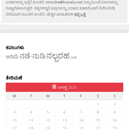
ಬರಹಗಳನ್ನು ಇಲ್ಲಿಗೆ ಮಿಂಚಿಸಿ:
minche@honalu.net
ನಿಮ್ಮ ಮಿಂಚೆ ವಿಳಾಸವನ್ನು
ಗುಟ್ಟಾಗಿಡಲಾಗುತ್ತದೆ. ಚಿತ್ರಗಳಿದ್ದರೆ ಅವುಗಳನ್ನು ಬರಹದ ಕಡತದೊಡನೆ ಸೇರಿಸಬೇಡಿ,
ಬೇರೆಯಾಗಿ ಮಿಂಚೆಗೆ ಅಂಟಿಸಿ. ಹೆಚ್ಚಿನ ಮಾಹಿತಿಗಾಗಿ
ಇಲ್ಲಿ ಒತ್ತಿ
.
ಕವಲುಗಳು
ನಲ್ಬರಹ
ನಡೆ-ನುಡಿ
ಅರಿಮೆ
ನಾಡು
ತೇದಿಮಣೆ
ಆಗಸ್ಟ್ 2026
M
T
W
T
F
S
S
1
2
3
4
5
6
7
8
9
10
11
12
13
14
15
16
17
18
19
20
21
22
23