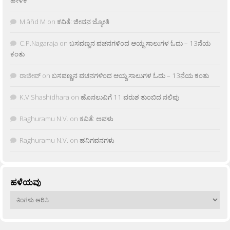
M âñd M
on
ಕವಿತೆ: ಜೀವನ ಜ್ಯೋತಿ
C.P.Nagaraja
on
ಬಸವಣ್ಣನ ವಚನಗಳಿಂದ ಆಯ್ದ ಸಾಲುಗಳ ಓದು – 13ನೆಯ
ಕಂತು
ರಾಜೀವ್
on
ಬಸವಣ್ಣನ ವಚನಗಳಿಂದ ಆಯ್ದ ಸಾಲುಗಳ ಓದು – 13ನೆಯ ಕಂತು
K.V Shashidhara
on
ಹೊನಲುವಿಗೆ 11 ವರುಶ ತುಂಬಿದ ನಲಿವು
Raghuramu N.V.
on
ಕವಿತೆ: ಅವಳು
Raghuramu N.V.
on
ಹನಿಗವನಗಳು
ಹಳೆಯವು
ಹಳೆಯವು