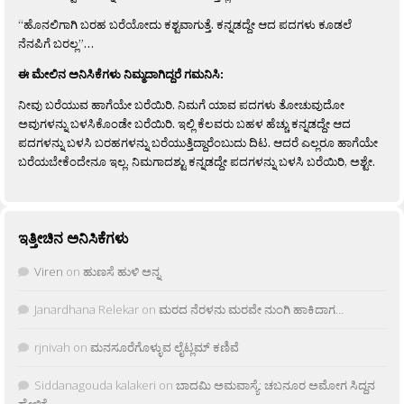
“ಹೊನಲಿಗಾಗಿ ಬರಹ ಬರೆಯೋದು ಕಶ್ಟವಾಗುತ್ತೆ. ಕನ್ನಡದ್ದೇ ಆದ ಪದಗಳು ಕೂಡಲೆ
ನೆನಪಿಗೆ ಬರಲ್ಲ”…
ಈ ಮೇಲಿನ ಅನಿಸಿಕೆಗಳು ನಿಮ್ಮದಾಗಿದ್ದರೆ ಗಮನಿಸಿ:
ನೀವು ಬರೆಯುವ ಹಾಗೆಯೇ ಬರೆಯಿರಿ. ನಿಮಗೆ ಯಾವ ಪದಗಳು ತೋಚುವುದೋ
ಅವುಗಳನ್ನು ಬಳಸಿಕೊಂಡೇ ಬರೆಯಿರಿ. ಇಲ್ಲಿ ಕೆಲವರು ಬಹಳ ಹೆಚ್ಚು ಕನ್ನಡದ್ದೇ ಆದ
ಪದಗಳನ್ನು ಬಳಸಿ ಬರಹಗಳನ್ನು ಬರೆಯುತ್ತಿದ್ದಾರೆಂಬುದು ದಿಟ. ಆದರೆ ಎಲ್ಲರೂ ಹಾಗೆಯೇ
ಬರೆಯಬೇಕೆಂದೇನೂ ಇಲ್ಲ. ನಿಮಗಾದಶ್ಟು ಕನ್ನಡದ್ದೇ ಪದಗಳನ್ನು ಬಳಸಿ ಬರೆಯಿರಿ, ಅಶ್ಟೇ.
ಇತ್ತೀಚಿನ ಅನಿಸಿಕೆಗಳು
Viren
on
ಹುಣಸೆ ಹುಳಿ ಅನ್ನ
Janardhana Relekar
on
ಮರದ ನೆರಳನು ಮರವೇ ನುಂಗಿ ಹಾಕಿದಾಗ…
rjnivah
on
ಮನಸೂರೆಗೊಳ್ಳುವ ಲೈಟ್ಲಮ್ ಕಣಿವೆ
Siddanagouda kalakeri
on
ಬಾದಮಿ ಅಮವಾಸ್ಯೆ: ಚಬನೂರ ಅಮೋಗ ಸಿದ್ದನ
ಹೇಳಿಕೆ