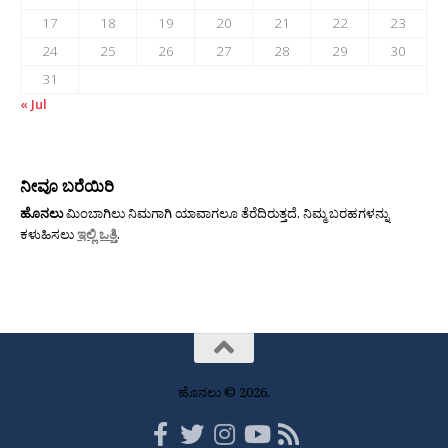
17
18
19
20
21
22
23
24
25
26
27
28
29
30
31
« Jul
ನೀವೂ ಬರೆಯಿರಿ
ಹೊನಲು
ಮಿಂಬಾಗಿಲು ನಿಮಗಾಗಿ ಯಾವಾಗಲೂ ತೆರೆದಿರುತ್ತದೆ. ನಿಮ್ಮ ಬರಹಗಳನ್ನು
ಕಳುಹಿಸಲು
ಇಲ್ಲಿ ಒತ್ತಿ
.
ಹೊನಲು © 2026.