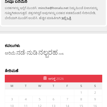
ನೀವೂ ಬರೆಯಿರಿ
ಬರಹಗಳನ್ನು ಇಲ್ಲಿಗೆ ಮಿಂಚಿಸಿ:
minche@honalu.net
ನಿಮ್ಮ ಮಿಂಚೆ ವಿಳಾಸವನ್ನು
ಗುಟ್ಟಾಗಿಡಲಾಗುತ್ತದೆ. ಚಿತ್ರಗಳಿದ್ದರೆ ಅವುಗಳನ್ನು ಬರಹದ ಕಡತದೊಡನೆ ಸೇರಿಸಬೇಡಿ,
ಬೇರೆಯಾಗಿ ಮಿಂಚೆಗೆ ಅಂಟಿಸಿ. ಹೆಚ್ಚಿನ ಮಾಹಿತಿಗಾಗಿ
ಇಲ್ಲಿ ಒತ್ತಿ
.
ಕವಲುಗಳು
ನಲ್ಬರಹ
ನಡೆ-ನುಡಿ
ಅರಿಮೆ
ನಾಡು
ತೇದಿಮಣೆ
ಆಗಸ್ಟ್ 2026
M
T
W
T
F
S
S
1
2
3
4
5
6
7
8
9
10
11
12
13
14
15
16