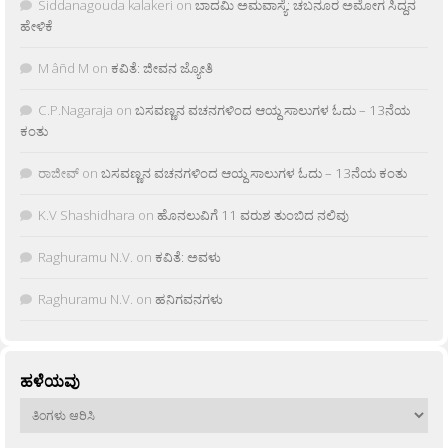
Siddanagouda kalakeri
on
ಬಾದಮಿ ಅಮವಾಸ್ಯೆ: ಚಬನೂರ ಅಮೋಗ ಸಿದ್ದನ
ಹೇಳಿಕೆ
M âñd M
on
ಕವಿತೆ: ಜೀವನ ಜ್ಯೋತಿ
C.P.Nagaraja
on
ಬಸವಣ್ಣನ ವಚನಗಳಿಂದ ಆಯ್ದ ಸಾಲುಗಳ ಓದು – 13ನೆಯ
ಕಂತು
ರಾಜೀವ್
on
ಬಸವಣ್ಣನ ವಚನಗಳಿಂದ ಆಯ್ದ ಸಾಲುಗಳ ಓದು – 13ನೆಯ ಕಂತು
K.V Shashidhara
on
ಹೊನಲುವಿಗೆ 11 ವರುಶ ತುಂಬಿದ ನಲಿವು
Raghuramu N.V.
on
ಕವಿತೆ: ಅವಳು
Raghuramu N.V.
on
ಹನಿಗವನಗಳು
ಹಳೆಯವು
ಹಳೆಯವು