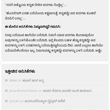
“ನನಗೆ ಅಶ್ಟೊಂದು ಕನ್ನಡ ಬೇರಿನ ಪದಗಳು ಗೊತ್ತಿಲ್ಲ”…
“ಹೊನಲಿಗಾಗಿ ಬರಹ ಬರೆಯೋದು ಕಶ್ಟವಾಗುತ್ತೆ. ಕನ್ನಡದ್ದೇ ಆದ ಪದಗಳು ಕೂಡಲೆ
ನೆನಪಿಗೆ ಬರಲ್ಲ”…
ಈ ಮೇಲಿನ ಅನಿಸಿಕೆಗಳು ನಿಮ್ಮದಾಗಿದ್ದರೆ ಗಮನಿಸಿ:
ನೀವು ಬರೆಯುವ ಹಾಗೆಯೇ ಬರೆಯಿರಿ. ನಿಮಗೆ ಯಾವ ಪದಗಳು ತೋಚುವುದೋ
ಅವುಗಳನ್ನು ಬಳಸಿಕೊಂಡೇ ಬರೆಯಿರಿ. ಇಲ್ಲಿ ಕೆಲವರು ಬಹಳ ಹೆಚ್ಚು ಕನ್ನಡದ್ದೇ ಆದ
ಪದಗಳನ್ನು ಬಳಸಿ ಬರಹಗಳನ್ನು ಬರೆಯುತ್ತಿದ್ದಾರೆಂಬುದು ದಿಟ. ಆದರೆ ಎಲ್ಲರೂ ಹಾಗೆಯೇ
ಬರೆಯಬೇಕೆಂದೇನೂ ಇಲ್ಲ. ನಿಮಗಾದಶ್ಟು ಕನ್ನಡದ್ದೇ ಪದಗಳನ್ನು ಬಳಸಿ ಬರೆಯಿರಿ, ಅಶ್ಟೇ.
ಇತ್ತೀಚಿನ ಅನಿಸಿಕೆಗಳು
Viren
on
ಹುಣಸೆ ಹುಳಿ ಅನ್ನ
Janardhana Relekar
on
ಮರದ ನೆರಳನು ಮರವೇ ನುಂಗಿ ಹಾಕಿದಾಗ…
rjnivah
on
ಮನಸೂರೆಗೊಳ್ಳುವ ಲೈಟ್ಲಮ್ ಕಣಿವೆ