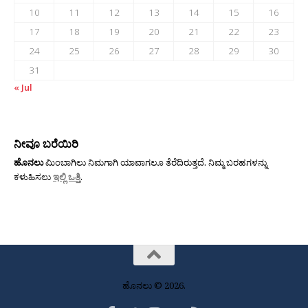
10
11
12
13
14
15
16
17
18
19
20
21
22
23
24
25
26
27
28
29
30
31
« Jul
ನೀವೂ ಬರೆಯಿರಿ
ಹೊನಲು
ಮಿಂಬಾಗಿಲು ನಿಮಗಾಗಿ ಯಾವಾಗಲೂ ತೆರೆದಿರುತ್ತದೆ. ನಿಮ್ಮ ಬರಹಗಳನ್ನು
ಕಳುಹಿಸಲು
ಇಲ್ಲಿ ಒತ್ತಿ
.
ಹೊನಲು © 2026.