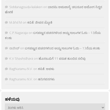
Siddanagouda kalakeri
on
ಬಾದಮಿ ಅಮವಾಸ್ಯೆ: ಚಬನೂರ ಅಮೋಗ ಸಿದ್ದನ
ಹೇಳಿಕೆ
M âñd M
on
ಕವಿತೆ: ಜೀವನ ಜ್ಯೋತಿ
C.P.Nagaraja
on
ಬಸವಣ್ಣನ ವಚನಗಳಿಂದ ಆಯ್ದ ಸಾಲುಗಳ ಓದು – 13ನೆಯ
ಕಂತು
ರಾಜೀವ್
on
ಬಸವಣ್ಣನ ವಚನಗಳಿಂದ ಆಯ್ದ ಸಾಲುಗಳ ಓದು – 13ನೆಯ ಕಂತು
K.V Shashidhara
on
ಹೊನಲುವಿಗೆ 11 ವರುಶ ತುಂಬಿದ ನಲಿವು
Raghuramu N.V.
on
ಕವಿತೆ: ಅವಳು
Raghuramu N.V.
on
ಹನಿಗವನಗಳು
ಹಳೆಯವು
ಹಳೆಯವು