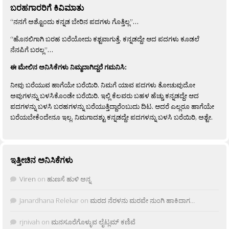
ಬರಹಗಾರರಿಗೆ ಕಿವಿಮಾತು
“ನನಗೆ ಅಶ್ಟೊಂದು ಕನ್ನಡ ಬೇರಿನ ಪದಗಳು ಗೊತ್ತಿಲ್ಲ”…
“ಹೊನಲಿಗಾಗಿ ಬರಹ ಬರೆಯೋದು ಕಶ್ಟವಾಗುತ್ತೆ. ಕನ್ನಡದ್ದೇ ಆದ ಪದಗಳು ಕೂಡಲೆ
ನೆನಪಿಗೆ ಬರಲ್ಲ”…
ಈ ಮೇಲಿನ ಅನಿಸಿಕೆಗಳು ನಿಮ್ಮದಾಗಿದ್ದರೆ ಗಮನಿಸಿ:
ನೀವು ಬರೆಯುವ ಹಾಗೆಯೇ ಬರೆಯಿರಿ. ನಿಮಗೆ ಯಾವ ಪದಗಳು ತೋಚುವುದೋ
ಅವುಗಳನ್ನು ಬಳಸಿಕೊಂಡೇ ಬರೆಯಿರಿ. ಇಲ್ಲಿ ಕೆಲವರು ಬಹಳ ಹೆಚ್ಚು ಕನ್ನಡದ್ದೇ ಆದ
ಪದಗಳನ್ನು ಬಳಸಿ ಬರಹಗಳನ್ನು ಬರೆಯುತ್ತಿದ್ದಾರೆಂಬುದು ದಿಟ. ಆದರೆ ಎಲ್ಲರೂ ಹಾಗೆಯೇ
ಬರೆಯಬೇಕೆಂದೇನೂ ಇಲ್ಲ. ನಿಮಗಾದಶ್ಟು ಕನ್ನಡದ್ದೇ ಪದಗಳನ್ನು ಬಳಸಿ ಬರೆಯಿರಿ, ಅಶ್ಟೇ.
ಇತ್ತೀಚಿನ ಅನಿಸಿಕೆಗಳು
Viren
on
ಹುಣಸೆ ಹುಳಿ ಅನ್ನ
Janardhana Relekar
on
ಮರದ ನೆರಳನು ಮರವೇ ನುಂಗಿ ಹಾಕಿದಾಗ…
rjnivah
on
ಮನಸೂರೆಗೊಳ್ಳುವ ಲೈಟ್ಲಮ್ ಕಣಿವೆ