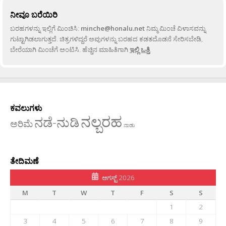
ನೀವೂ ಬರೆಯಿರಿ
ಬರಹಗಳನ್ನು ಇಲ್ಲಿಗೆ ಮಿಂಚಿಸಿ:
minche@honalu.net
ನಿಮ್ಮ ಮಿಂಚೆ ವಿಳಾಸವನ್ನು
ಗುಟ್ಟಾಗಿಡಲಾಗುತ್ತದೆ. ಚಿತ್ರಗಳಿದ್ದರೆ ಅವುಗಳನ್ನು ಬರಹದ ಕಡತದೊಡನೆ ಸೇರಿಸಬೇಡಿ,
ಬೇರೆಯಾಗಿ ಮಿಂಚೆಗೆ ಅಂಟಿಸಿ. ಹೆಚ್ಚಿನ ಮಾಹಿತಿಗಾಗಿ
ಇಲ್ಲಿ ಒತ್ತಿ
.
ಕವಲುಗಳು
ನಲ್ಬರಹ
ನಡೆ-ನುಡಿ
ಅರಿಮೆ
ನಾಡು
ತೇದಿಮಣೆ
ಆಗಸ್ಟ್ 2026
M
T
W
T
F
S
S
1
2
3
4
5
6
7
8
9