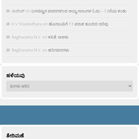
ರಾಜೀವ್
on
ಬಸವಣ್ಣನ ವಚನಗಳಿಂದ ಆಯ್ದ ಸಾಲುಗಳ ಓದು – 13ನೆಯ ಕಂತು
K.V Shashidhara
on
ಹೊನಲುವಿಗೆ 11 ವರುಶ ತುಂಬಿದ ನಲಿವು
Raghuramu N.V.
on
ಕವಿತೆ: ಅವಳು
Raghuramu N.V.
on
ಹನಿಗವನಗಳು
ಹಳೆಯವು
ಹಳೆಯವು
ತೇದಿಮಣೆ