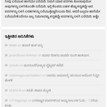
ನೀವು ಬರೆಯುವ ಹಾಗೆಯೇ ಬರೆಯಿರಿ. ನಿಮಗೆ ಯಾವ ಪದಗಳು ತೋಚುವುದೋ
ಅವುಗಳನ್ನು ಬಳಸಿಕೊಂಡೇ ಬರೆಯಿರಿ. ಇಲ್ಲಿ ಕೆಲವರು ಬಹಳ ಹೆಚ್ಚು ಕನ್ನಡದ್ದೇ ಆದ
ಪದಗಳನ್ನು ಬಳಸಿ ಬರಹಗಳನ್ನು ಬರೆಯುತ್ತಿದ್ದಾರೆಂಬುದು ದಿಟ. ಆದರೆ ಎಲ್ಲರೂ ಹಾಗೆಯೇ
ಬರೆಯಬೇಕೆಂದೇನೂ ಇಲ್ಲ. ನಿಮಗಾದಶ್ಟು ಕನ್ನಡದ್ದೇ ಪದಗಳನ್ನು ಬಳಸಿ ಬರೆಯಿರಿ, ಅಶ್ಟೇ.
ಇತ್ತೀಚಿನ ಅನಿಸಿಕೆಗಳು
Viren
on
ಹುಣಸೆ ಹುಳಿ ಅನ್ನ
Janardhana Relekar
on
ಮರದ ನೆರಳನು ಮರವೇ ನುಂಗಿ ಹಾಕಿದಾಗ…
rjnivah
on
ಮನಸೂರೆಗೊಳ್ಳುವ ಲೈಟ್ಲಮ್ ಕಣಿವೆ
Siddanagouda kalakeri
on
ಬಾದಮಿ ಅಮವಾಸ್ಯೆ: ಚಬನೂರ ಅಮೋಗ ಸಿದ್ದನ
ಹೇಳಿಕೆ
M âñd M
on
ಕವಿತೆ: ಜೀವನ ಜ್ಯೋತಿ
C.P.Nagaraja
on
ಬಸವಣ್ಣನ ವಚನಗಳಿಂದ ಆಯ್ದ ಸಾಲುಗಳ ಓದು – 13ನೆಯ
ಕಂತು