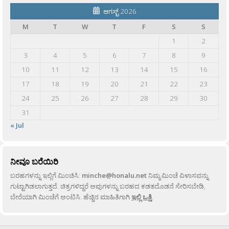
ಆಗಸ್ಟ್ 2026
M
T
W
T
F
S
S
1
2
3
4
5
6
7
8
9
10
11
12
13
14
15
16
17
18
19
20
21
22
23
24
25
26
27
28
29
30
31
« Jul
ನೀವೂ ಬರೆಯಿರಿ
ಬರಹಗಳನ್ನು ಇಲ್ಲಿಗೆ ಮಿಂಚಿಸಿ:
minche@honalu.net
ನಿಮ್ಮ ಮಿಂಚೆ ವಿಳಾಸವನ್ನು
ಗುಟ್ಟಾಗಿಡಲಾಗುತ್ತದೆ. ಚಿತ್ರಗಳಿದ್ದರೆ ಅವುಗಳನ್ನು ಬರಹದ ಕಡತದೊಡನೆ ಸೇರಿಸಬೇಡಿ,
ಬೇರೆಯಾಗಿ ಮಿಂಚೆಗೆ ಅಂಟಿಸಿ. ಹೆಚ್ಚಿನ ಮಾಹಿತಿಗಾಗಿ
ಇಲ್ಲಿ ಒತ್ತಿ
.