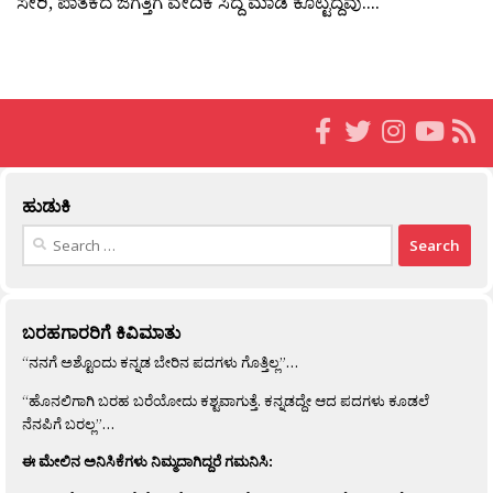
ಸೇರಿ, ಪಾತಕದ ಜಗತ್ತಿಗೆ ವೇದಿಕೆ ಸಿದ್ದ ಮಾಡಿ ಕೊಟ್ಟಿದ್ದವು....
ಹುಡುಕಿ
Search
for:
ಬರಹಗಾರರಿಗೆ ಕಿವಿಮಾತು
“ನನಗೆ ಅಶ್ಟೊಂದು ಕನ್ನಡ ಬೇರಿನ ಪದಗಳು ಗೊತ್ತಿಲ್ಲ”…
“ಹೊನಲಿಗಾಗಿ ಬರಹ ಬರೆಯೋದು ಕಶ್ಟವಾಗುತ್ತೆ. ಕನ್ನಡದ್ದೇ ಆದ ಪದಗಳು ಕೂಡಲೆ
ನೆನಪಿಗೆ ಬರಲ್ಲ”…
ಈ ಮೇಲಿನ ಅನಿಸಿಕೆಗಳು ನಿಮ್ಮದಾಗಿದ್ದರೆ ಗಮನಿಸಿ: