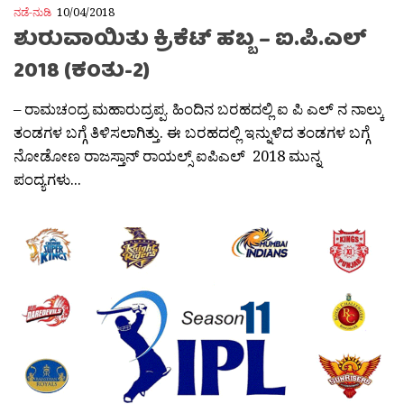
ನಡೆ-ನುಡಿ
10/04/2018
ಶುರುವಾಯಿತು ಕ್ರಿಕೆಟ್ ಹಬ್ಬ – ಐ.ಪಿ.ಎಲ್
2018 (ಕಂತು-2)
– ರಾಮಚಂದ್ರ ಮಹಾರುದ್ರಪ್ಪ. ಹಿಂದಿನ ಬರಹದಲ್ಲಿ ಐ ಪಿ ಎಲ್ ನ ನಾಲ್ಕು
ತಂಡಗಳ ಬಗ್ಗೆ ತಿಳಿಸಲಾಗಿತ್ತು. ಈ ಬರಹದಲ್ಲಿ ಇನ್ನುಳಿದ ತಂಡಗಳ ಬಗ್ಗೆ
ನೋಡೋಣ ರಾಜಸ್ತಾನ್ ರಾಯಲ್ಸ್ ಐಪಿಎಲ್ 2018 ಮುನ್ನ
ಪಂದ್ಯಗಳು...