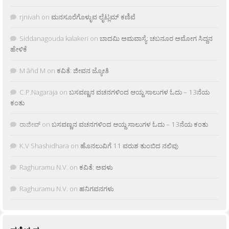
rjnivah
on
ಮನಸೂರೆಗೊಳ್ಳುವ ಲೈಟ್ಲಮ್ ಕಣಿವೆ
Siddanagouda kalakeri
on
ಬಾದಮಿ ಅಮವಾಸ್ಯೆ: ಚಬನೂರ ಅಮೋಗ ಸಿದ್ದನ
ಹೇಳಿಕೆ
M âñd M
on
ಕವಿತೆ: ಜೀವನ ಜ್ಯೋತಿ
C.P.Nagaraja
on
ಬಸವಣ್ಣನ ವಚನಗಳಿಂದ ಆಯ್ದ ಸಾಲುಗಳ ಓದು – 13ನೆಯ
ಕಂತು
ರಾಜೀವ್
on
ಬಸವಣ್ಣನ ವಚನಗಳಿಂದ ಆಯ್ದ ಸಾಲುಗಳ ಓದು – 13ನೆಯ ಕಂತು
K.V Shashidhara
on
ಹೊನಲುವಿಗೆ 11 ವರುಶ ತುಂಬಿದ ನಲಿವು
Raghuramu N.V.
on
ಕವಿತೆ: ಅವಳು
Raghuramu N.V.
on
ಹನಿಗವನಗಳು