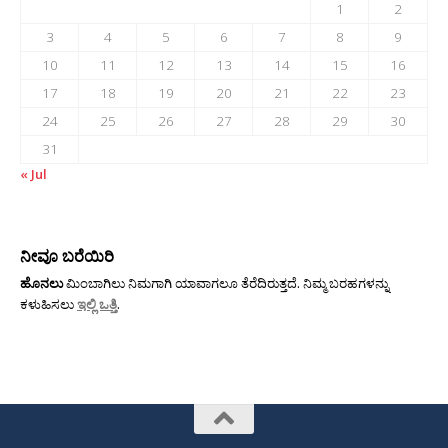
1
2
3
4
5
6
7
8
9
10
11
12
13
14
15
16
17
18
19
20
21
22
23
24
25
26
27
28
29
30
31
« Jul
ನೀವೂ ಬರೆಯಿರಿ
ಹೊನಲು
ಮಿಂಬಾಗಿಲು ನಿಮಗಾಗಿ ಯಾವಾಗಲೂ ತೆರೆದಿರುತ್ತದೆ. ನಿಮ್ಮ ಬರಹಗಳನ್ನು
ಕಳುಹಿಸಲು
ಇಲ್ಲಿ ಒತ್ತಿ
.