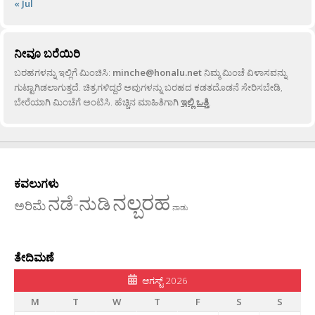
« Jul
ನೀವೂ ಬರೆಯಿರಿ
ಬರಹಗಳನ್ನು ಇಲ್ಲಿಗೆ ಮಿಂಚಿಸಿ:
minche@honalu.net
ನಿಮ್ಮ ಮಿಂಚೆ ವಿಳಾಸವನ್ನು
ಗುಟ್ಟಾಗಿಡಲಾಗುತ್ತದೆ. ಚಿತ್ರಗಳಿದ್ದರೆ ಅವುಗಳನ್ನು ಬರಹದ ಕಡತದೊಡನೆ ಸೇರಿಸಬೇಡಿ,
ಬೇರೆಯಾಗಿ ಮಿಂಚೆಗೆ ಅಂಟಿಸಿ. ಹೆಚ್ಚಿನ ಮಾಹಿತಿಗಾಗಿ
ಇಲ್ಲಿ ಒತ್ತಿ
.
ಕವಲುಗಳು
ನಲ್ಬರಹ
ನಡೆ-ನುಡಿ
ಅರಿಮೆ
ನಾಡು
ತೇದಿಮಣೆ
ಆಗಸ್ಟ್ 2026
M
T
W
T
F
S
S