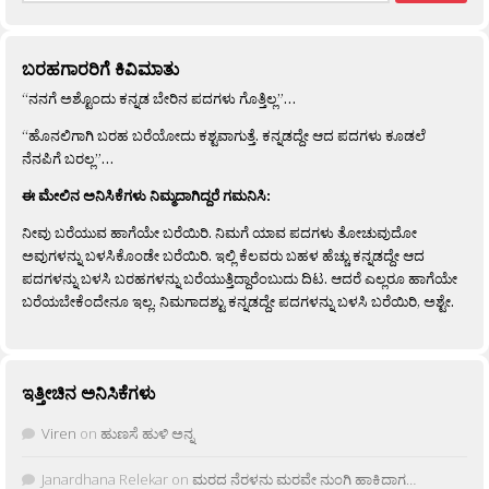
ಬರಹಗಾರರಿಗೆ ಕಿವಿಮಾತು
“ನನಗೆ ಅಶ್ಟೊಂದು ಕನ್ನಡ ಬೇರಿನ ಪದಗಳು ಗೊತ್ತಿಲ್ಲ”…
“ಹೊನಲಿಗಾಗಿ ಬರಹ ಬರೆಯೋದು ಕಶ್ಟವಾಗುತ್ತೆ. ಕನ್ನಡದ್ದೇ ಆದ ಪದಗಳು ಕೂಡಲೆ
ನೆನಪಿಗೆ ಬರಲ್ಲ”…
ಈ ಮೇಲಿನ ಅನಿಸಿಕೆಗಳು ನಿಮ್ಮದಾಗಿದ್ದರೆ ಗಮನಿಸಿ:
ನೀವು ಬರೆಯುವ ಹಾಗೆಯೇ ಬರೆಯಿರಿ. ನಿಮಗೆ ಯಾವ ಪದಗಳು ತೋಚುವುದೋ
ಅವುಗಳನ್ನು ಬಳಸಿಕೊಂಡೇ ಬರೆಯಿರಿ. ಇಲ್ಲಿ ಕೆಲವರು ಬಹಳ ಹೆಚ್ಚು ಕನ್ನಡದ್ದೇ ಆದ
ಪದಗಳನ್ನು ಬಳಸಿ ಬರಹಗಳನ್ನು ಬರೆಯುತ್ತಿದ್ದಾರೆಂಬುದು ದಿಟ. ಆದರೆ ಎಲ್ಲರೂ ಹಾಗೆಯೇ
ಬರೆಯಬೇಕೆಂದೇನೂ ಇಲ್ಲ. ನಿಮಗಾದಶ್ಟು ಕನ್ನಡದ್ದೇ ಪದಗಳನ್ನು ಬಳಸಿ ಬರೆಯಿರಿ, ಅಶ್ಟೇ.
ಇತ್ತೀಚಿನ ಅನಿಸಿಕೆಗಳು
Viren
on
ಹುಣಸೆ ಹುಳಿ ಅನ್ನ
Janardhana Relekar
on
ಮರದ ನೆರಳನು ಮರವೇ ನುಂಗಿ ಹಾಕಿದಾಗ…