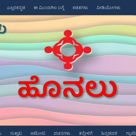
ಎಲ್ಲರಕನ್ನಡ
ಈ ಮಿಂಬಾಗಿಲ ಬಗ್ಗೆ
ಕಡತಗಳು
ವೀಡಿಯೋಗಳು
ು
ಸುತ್ತಾಟ
ಆಟೋಟ
ವಚನಗಳು
ತನ್ನೇಳಿಗೆ
ಹಿನ್ನಡವಳಿ
ಗ್ಯಾಜೆ