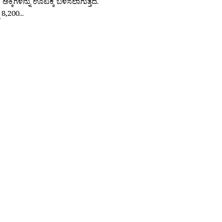
ಕ್ಕಿಗಳನ್ನು ಊಟಕ್ಕೆ ಬಳಸಲಾಗುತ್ತದೆ.
 8,200...