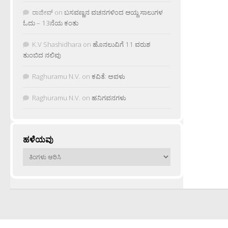
ರಾಜೀವ್
on
ಬಸವಣ್ಣನ ವಚನಗಳಿಂದ ಆಯ್ದ ಸಾಲುಗಳ
ಓದು – 13ನೆಯ ಕಂತು
K.V Shashidhara
on
ಹೊನಲುವಿಗೆ 11 ವರುಶ
ತುಂಬಿದ ನಲಿವು
Raghuramu N.V.
on
ಕವಿತೆ: ಅವಳು
Raghuramu N.V.
on
ಹನಿಗವನಗಳು
ಹಳೆಯವು
ಹಳೆಯವು