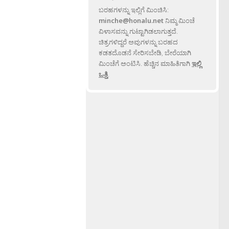
ಬರಹಗಳನ್ನು ಇಲ್ಲಿಗೆ ಮಿಂಚಿಸಿ:
minche@honalu.net
ನಿಮ್ಮ ಮಿಂಚೆ
ವಿಳಾಸವನ್ನು ಗುಟ್ಟಾಗಿಡಲಾಗುತ್ತದೆ.
ಚಿತ್ರಗಳಿದ್ದರೆ ಅವುಗಳನ್ನು ಬರಹದ
ಕಡತದೊಡನೆ ಸೇರಿಸಬೇಡಿ, ಬೇರೆಯಾಗಿ
ಮಿಂಚೆಗೆ ಅಂಟಿಸಿ. ಹೆಚ್ಚಿನ ಮಾಹಿತಿಗಾಗಿ
ಇಲ್ಲಿ
ಒತ್ತಿ
.