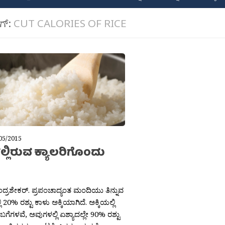
ಾಗ್:
CUT CALORIES OF RICE
05/2015
ಲ್ಲಿರುವ ಕ್ಯಾಲರಿಗೊಂದು
ಚಂದ್ರಶೇಕರ್. ಪ್ರಪಂಚಾದ್ಯಂತ ಮಂದಿಯು ತಿನ್ನುವ
ಿ 20% ರಶ್ಟು ಕಾಳು ಅಕ್ಕಿಯಾಗಿದೆ. ಅಕ್ಕಿಯಲ್ಲಿ
ಗೆಗಳವೆ, ಅವುಗಳಲ್ಲಿ ಏಶ್ಯಾದಲ್ಲೇ 90% ರಶ್ಟು