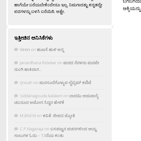
ಬಗೆಬಗೆಯ ಅ
ಹಾಗೆಯೇ ಬರೆಯಬೇಕೆಂದೇನೂ ಇಲ್ಲ. ನಿಮಗಾದಶ್ಟು ಕನ್ನಡದ್ದೇ
ಅಕ್ಕಿಯನ್ನು
ಪದಗಳನ್ನು ಬಳಸಿ ಬರೆಯಿರಿ, ಅಶ್ಟೇ.
ಇತ್ತೀಚಿನ ಅನಿಸಿಕೆಗಳು
Viren
on
ಹುಣಸೆ ಹುಳಿ ಅನ್ನ
Janardhana Relekar
on
ಮರದ ನೆರಳನು ಮರವೇ
ನುಂಗಿ ಹಾಕಿದಾಗ…
rjnivah
on
ಮನಸೂರೆಗೊಳ್ಳುವ ಲೈಟ್ಲಮ್ ಕಣಿವೆ
Siddanagouda kalakeri
on
ಬಾದಮಿ ಅಮವಾಸ್ಯೆ:
ಚಬನೂರ ಅಮೋಗ ಸಿದ್ದನ ಹೇಳಿಕೆ
M âñd M
on
ಕವಿತೆ: ಜೀವನ ಜ್ಯೋತಿ
C.P.Nagaraja
on
ಬಸವಣ್ಣನ ವಚನಗಳಿಂದ ಆಯ್ದ
ಸಾಲುಗಳ ಓದು – 13ನೆಯ ಕಂತು