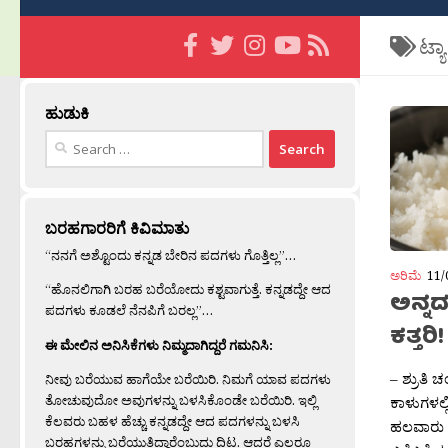
ಟ್ಯ
ಹುಡುಕಿ
Search
for:
ಬರಹಗಾರರಿಗೆ ಕಿವಿಮಾತು
“ನನಗೆ ಅಶ್ಟೊಂದು ಕನ್ನಡ ಬೇರಿನ ಪದಗಳು ಗೊತ್ತಿಲ್ಲ”…
ಅರಿಮೆ
11/
“ಹೊನಲಿಗಾಗಿ ಬರಹ ಬರೆಯೋದು ಕಶ್ಟವಾಗುತ್ತೆ. ಕನ್ನಡದ್ದೇ ಆದ
ಅನ್ನದ
ಪದಗಳು ಕೂಡಲೆ ನೆನಪಿಗೆ ಬರಲ್ಲ”…
ಕತ್ತರಿ!
ಈ ಮೇಲಿನ ಅನಿಸಿಕೆಗಳು ನಿಮ್ಮದಾಗಿದ್ದರೆ ಗಮನಿಸಿ:
– ಶ್ರುತಿ 
ನೀವು ಬರೆಯುವ ಹಾಗೆಯೇ ಬರೆಯಿರಿ. ನಿಮಗೆ ಯಾವ ಪದಗಳು
ತೋಚುವುದೋ ಅವುಗಳನ್ನು ಬಳಸಿಕೊಂಡೇ ಬರೆಯಿರಿ. ಇಲ್ಲಿ
ಕಾಳುಗಳಲ್ಲ
ಕೆಲವರು ಬಹಳ ಹೆಚ್ಚು ಕನ್ನಡದ್ದೇ ಆದ ಪದಗಳನ್ನು ಬಳಸಿ
ಹಲವಾರು ಬ
ಬರಹಗಳನ್ನು ಬರೆಯುತ್ತಿದ್ದಾರೆಂಬುದು ದಿಟ. ಆದರೆ ಎಲ್ಲರೂ