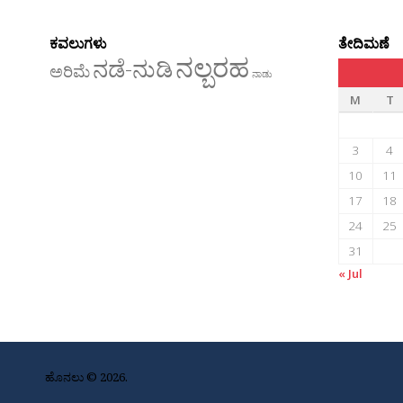
ಕವಲುಗಳು
ತೇದಿಮಣೆ
ನಲ್ಬರಹ
ನಡೆ-ನುಡಿ
ಅರಿಮೆ
ನಾಡು
M
T
3
4
10
11
17
18
24
25
31
« Jul
ಹೊನಲು © 2026.