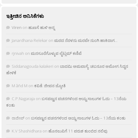
ಇತ್ತೀಚಿನ ಅನಿಸಿಕೆಗಳು
Viren
on
ಹುಣಸೆ ಹುಳಿ ಅನ್ನ
Janardhana Relekar
on
ಮರದ ನೆರಳನು ಮರವೇ ನುಂಗಿ ಹಾಕಿದಾಗ…
rjnivah
on
ಮನಸೂರೆಗೊಳ್ಳುವ ಲೈಟ್ಲಮ್ ಕಣಿವೆ
Siddanagouda kalakeri
on
ಬಾದಮಿ ಅಮವಾಸ್ಯೆ: ಚಬನೂರ ಅಮೋಗ ಸಿದ್ದನ
ಹೇಳಿಕೆ
M âñd M
on
ಕವಿತೆ: ಜೀವನ ಜ್ಯೋತಿ
C.P.Nagaraja
on
ಬಸವಣ್ಣನ ವಚನಗಳಿಂದ ಆಯ್ದ ಸಾಲುಗಳ ಓದು – 13ನೆಯ
ಕಂತು
ರಾಜೀವ್
on
ಬಸವಣ್ಣನ ವಚನಗಳಿಂದ ಆಯ್ದ ಸಾಲುಗಳ ಓದು – 13ನೆಯ ಕಂತು
K.V Shashidhara
on
ಹೊನಲುವಿಗೆ 11 ವರುಶ ತುಂಬಿದ ನಲಿವು