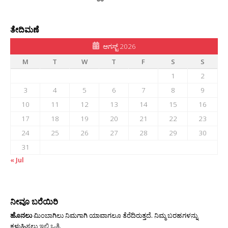
ತೇದಿಮಣೆ
ಆಗಸ್ಟ್ 2026
M
T
W
T
F
S
S
1
2
3
4
5
6
7
8
9
10
11
12
13
14
15
16
17
18
19
20
21
22
23
24
25
26
27
28
29
30
31
« Jul
ನೀವೂ ಬರೆಯಿರಿ
ಹೊನಲು
ಮಿಂಬಾಗಿಲು ನಿಮಗಾಗಿ ಯಾವಾಗಲೂ ತೆರೆದಿರುತ್ತದೆ. ನಿಮ್ಮ ಬರಹಗಳನ್ನು
ಕಳುಹಿಸಲು
ಇಲ್ಲಿ ಒತ್ತಿ
.