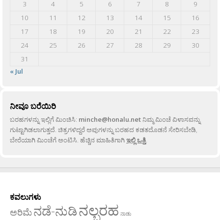
3
4
5
6
7
8
9
10
11
12
13
14
15
16
17
18
19
20
21
22
23
24
25
26
27
28
29
30
31
« Jul
ನೀವೂ ಬರೆಯಿರಿ
ಬರಹಗಳನ್ನು ಇಲ್ಲಿಗೆ ಮಿಂಚಿಸಿ:
minche@honalu.net
ನಿಮ್ಮ ಮಿಂಚೆ ವಿಳಾಸವನ್ನು
ಗುಟ್ಟಾಗಿಡಲಾಗುತ್ತದೆ. ಚಿತ್ರಗಳಿದ್ದರೆ ಅವುಗಳನ್ನು ಬರಹದ ಕಡತದೊಡನೆ ಸೇರಿಸಬೇಡಿ,
ಬೇರೆಯಾಗಿ ಮಿಂಚೆಗೆ ಅಂಟಿಸಿ. ಹೆಚ್ಚಿನ ಮಾಹಿತಿಗಾಗಿ
ಇಲ್ಲಿ ಒತ್ತಿ
.
ಕವಲುಗಳು
ನಲ್ಬರಹ
ನಡೆ-ನುಡಿ
ಅರಿಮೆ
ನಾಡು