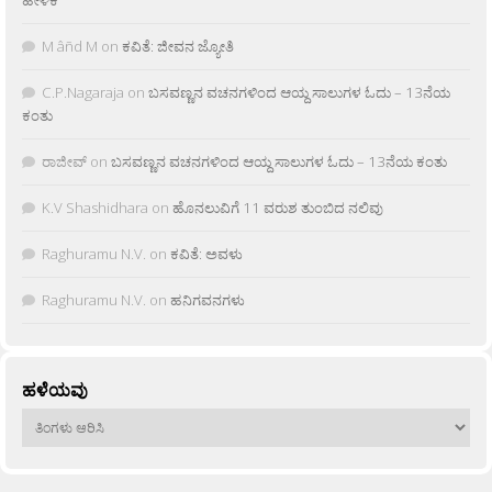
M âñd M
on
ಕವಿತೆ: ಜೀವನ ಜ್ಯೋತಿ
C.P.Nagaraja
on
ಬಸವಣ್ಣನ ವಚನಗಳಿಂದ ಆಯ್ದ ಸಾಲುಗಳ ಓದು – 13ನೆಯ
ಕಂತು
ರಾಜೀವ್
on
ಬಸವಣ್ಣನ ವಚನಗಳಿಂದ ಆಯ್ದ ಸಾಲುಗಳ ಓದು – 13ನೆಯ ಕಂತು
K.V Shashidhara
on
ಹೊನಲುವಿಗೆ 11 ವರುಶ ತುಂಬಿದ ನಲಿವು
Raghuramu N.V.
on
ಕವಿತೆ: ಅವಳು
Raghuramu N.V.
on
ಹನಿಗವನಗಳು
ಹಳೆಯವು
ಹಳೆಯವು