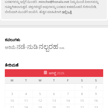
ಬರಹಗಳನ್ನು ಇಲ್ಲಿಗೆ ಮಿಂಚಿಸಿ:
minche@honalu.net
ನಿಮ್ಮ ಮಿಂಚೆ ವಿಳಾಸವನ್ನು
ಗುಟ್ಟಾಗಿಡಲಾಗುತ್ತದೆ. ಚಿತ್ರಗಳಿದ್ದರೆ ಅವುಗಳನ್ನು ಬರಹದ ಕಡತದೊಡನೆ ಸೇರಿಸಬೇಡಿ,
ಬೇರೆಯಾಗಿ ಮಿಂಚೆಗೆ ಅಂಟಿಸಿ. ಹೆಚ್ಚಿನ ಮಾಹಿತಿಗಾಗಿ
ಇಲ್ಲಿ ಒತ್ತಿ
.
ಕವಲುಗಳು
ನಲ್ಬರಹ
ನಡೆ-ನುಡಿ
ಅರಿಮೆ
ನಾಡು
ತೇದಿಮಣೆ
ಆಗಸ್ಟ್ 2026
M
T
W
T
F
S
S
1
2
3
4
5
6
7
8
9
10
11
12
13
14
15
16
17
18
19
20
21
22
23