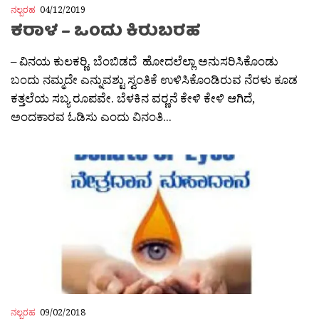
ನಲ್ಬರಹ
04/12/2019
ಕರಾಳ – ಒಂದು ಕಿರುಬರಹ
– ವಿನಯ ಕುಲಕರ‍್ಣಿ. ಬೆಂಬಿಡದೆ ಹೋದಲೆಲ್ಲಾ ಅನುಸರಿಸಿಕೊಂಡು
ಬಂದು ನಮ್ಮದೇ ಎನ್ನುವಶ್ಟು ಸ್ವಂತಿಕೆ ಉಳಿಸಿಕೊಂಡಿರುವ ನೆರಳು ಕೂಡ
ಕತ್ತಲೆಯ ಸಬ್ಯ ರೂಪವೇ. ಬೆಳಕಿನ ವರ‍್ಣನೆ ಕೇಳಿ ಕೇಳಿ ಆಗಿದೆ,
ಅಂದಕಾರವ ಓಡಿಸು ಎಂದು ವಿನಂತಿ...
ನಲ್ಬರಹ
09/02/2018