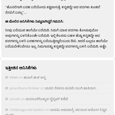
“ಹೊನಲಿಗಾಗಿ ಬರಹ ಬರೆಯೋದು ಕಶ್ಟವಾಗುತ್ತೆ. ಕನ್ನಡದ್ದೇ ಆದ ಪದಗಳು ಕೂಡಲೆ
ನೆನಪಿಗೆ ಬರಲ್ಲ”…
ಈ ಮೇಲಿನ ಅನಿಸಿಕೆಗಳು ನಿಮ್ಮದಾಗಿದ್ದರೆ ಗಮನಿಸಿ:
ನೀವು ಬರೆಯುವ ಹಾಗೆಯೇ ಬರೆಯಿರಿ. ನಿಮಗೆ ಯಾವ ಪದಗಳು ತೋಚುವುದೋ
ಅವುಗಳನ್ನು ಬಳಸಿಕೊಂಡೇ ಬರೆಯಿರಿ. ಇಲ್ಲಿ ಕೆಲವರು ಬಹಳ ಹೆಚ್ಚು ಕನ್ನಡದ್ದೇ ಆದ
ಪದಗಳನ್ನು ಬಳಸಿ ಬರಹಗಳನ್ನು ಬರೆಯುತ್ತಿದ್ದಾರೆಂಬುದು ದಿಟ. ಆದರೆ ಎಲ್ಲರೂ ಹಾಗೆಯೇ
ಬರೆಯಬೇಕೆಂದೇನೂ ಇಲ್ಲ. ನಿಮಗಾದಶ್ಟು ಕನ್ನಡದ್ದೇ ಪದಗಳನ್ನು ಬಳಸಿ ಬರೆಯಿರಿ, ಅಶ್ಟೇ.
ಇತ್ತೀಚಿನ ಅನಿಸಿಕೆಗಳು
Viren
on
ಹುಣಸೆ ಹುಳಿ ಅನ್ನ
Janardhana Relekar
on
ಮರದ ನೆರಳನು ಮರವೇ ನುಂಗಿ ಹಾಕಿದಾಗ…
rjnivah
on
ಮನಸೂರೆಗೊಳ್ಳುವ ಲೈಟ್ಲಮ್ ಕಣಿವೆ
Siddanagouda kalakeri
on
ಬಾದಮಿ ಅಮವಾಸ್ಯೆ: ಚಬನೂರ ಅಮೋಗ ಸಿದ್ದನ
ಹೇಳಿಕೆ