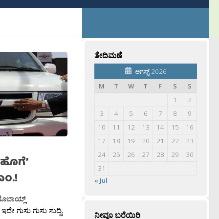
ತೇದಿಮಣೆ
ಆಗಸ್ಟ್ 2026
M
T
W
T
F
S
S
1
2
3
4
5
6
7
8
9
10
11
12
13
14
15
16
17
18
19
20
21
22
23
24
25
26
27
28
29
30
‘ಹೊಗೆ’
31
ಎಂ.!
« Jul
ಮೊಬಾಯ್ಲ್
 ಇದೇ ಗುಸು ಗುಸು ಸುದ್ದಿ.
ನೀವೂ ಬರೆಯಿರಿ