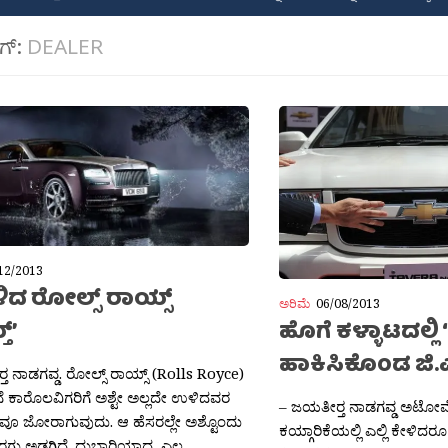
ಾಗ್:
DEALER
12/2013
ಿಳಿದ ರೋಲ್ಸ್ ರಾಯ್ಸ್
ಅರಿಮೆ
06/08/2013
್’
ಹೊಗೆ ಕಳ್ಳಾಟದಲ್ಲಿ 
ಹಾಕಿಸಿಕೊಂಡ ಜಿ.
ತ ನಾಡಗವ್ಡ. ರೋಲ್ಸ್ ರಾಯ್ಸ್ (Rolls Royce)
ಕಾರೊಲವಿಗರಿಗೆ ಅಶ್ಟೇ ಅಲ್ಲದೇ ಉಳಿದವರ
– ಜಯತೀರ‍್ತ ನಾಡಗವ್ಡ ಅಟೋ
ವೂ ಜೋರಾಗುವುದು. ಆ ಹೆಸರಲ್ಲೇ ಅಶ್ಟೊಂದು
ಕಯ್ಗಾರಿಕೆಯಲ್ಲಿ ಎಲ್ಲಿ ಕೇಳಿದರೂ
ಬೆರಗು ಅಡಗಿದೆ. ದುಬಾರಿಯಾದ, ಎಲ್ಲ