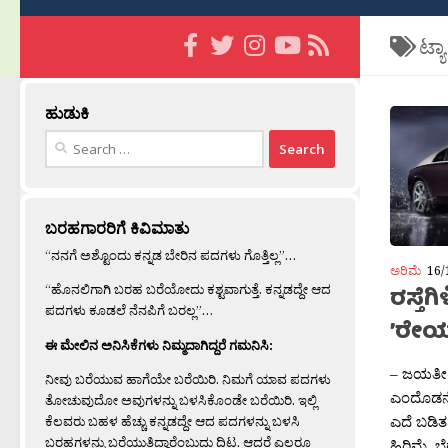
ಟ್ಯ
ಹುಡುಕಿ
Search
for:
ಬರಹಗಾರರಿಗೆ ಕಿವಿಮಾತು
“ನನಗೆ ಅಶ್ಟೊಂದು ಕನ್ನಡ ಬೇರಿನ ಪದಗಳು ಗೊತ್ತಿಲ್ಲ”…
ಅರಿಮೆ
16/
“ಹೊನಲಿಗಾಗಿ ಬರಹ ಬರೆಯೋದು ಕಶ್ಟವಾಗುತ್ತೆ. ಕನ್ನಡದ್ದೇ ಆದ
ರಸ್ತೆಗ
ಪದಗಳು ಕೂಡಲೆ ನೆನಪಿಗೆ ಬರಲ್ಲ”…
’ರೇಯ್ತ
ಈ ಮೇಲಿನ ಅನಿಸಿಕೆಗಳು ನಿಮ್ಮದಾಗಿದ್ದರೆ ಗಮನಿಸಿ:
– ಜಯತೀರ‍್
ನೀವು ಬರೆಯುವ ಹಾಗೆಯೇ ಬರೆಯಿರಿ. ನಿಮಗೆ ಯಾವ ಪದಗಳು
ಎಂದೊಡನೆ 
ತೋಚುವುದೋ ಅವುಗಳನ್ನು ಬಳಸಿಕೊಂಡೇ ಬರೆಯಿರಿ. ಇಲ್ಲಿ
ಎದೆ ಬಡಿತ
ಕೆಲವರು ಬಹಳ ಹೆಚ್ಚು ಕನ್ನಡದ್ದೇ ಆದ ಪದಗಳನ್ನು ಬಳಸಿ
ಬರಹಗಳನ್ನು ಬರೆಯುತ್ತಿದ್ದಾರೆಂಬುದು ದಿಟ. ಆದರೆ ಎಲ್ಲರೂ
ಹಿರಿಮೆ, 