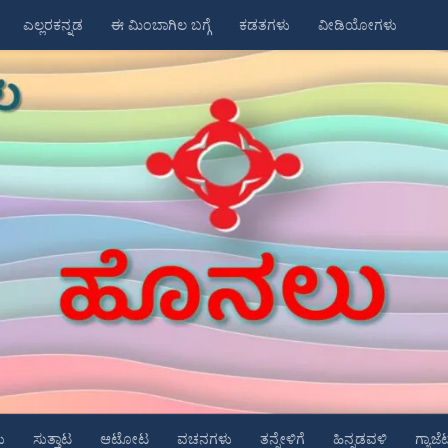
ಎಲ್ಲರಕನ್ನಡ
ಈ ಮಿಂಬಾಗಿಲ ಬಗ್ಗೆ
ಕಡತಗಳು
ವೀಡಿಯೋಗಳು
ು
ಸುತ್ತಾಟ
ಆಟೋಟ
ವಚನಗಳು
ತನ್ನೇಳಿಗೆ
ಹಿನ್ನಡವಳಿ
ಗ್ಯಾಜೆ