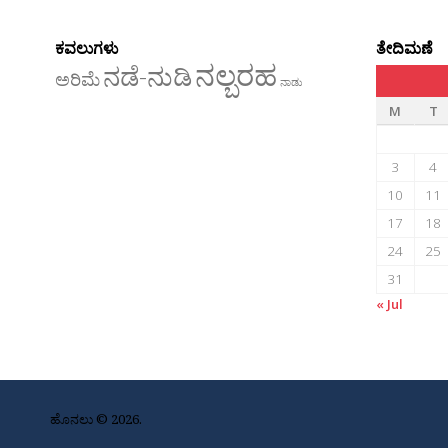
ಕವಲುಗಳು
ತೇದಿಮಣೆ
ನಲ್ಬರಹ
ನಡೆ-ನುಡಿ
ಅರಿಮೆ
ನಾಡು
M
T
3
4
10
11
17
18
24
25
31
« Jul
ಹೊನಲು © 2026.