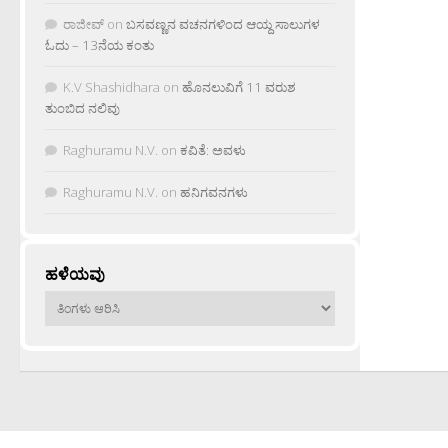
ರಾಜೀವ್
on
ಬಸವಣ್ಣನ ವಚನಗಳಿಂದ ಆಯ್ದ ಸಾಲುಗಳ
ಓದು – 13ನೆಯ ಕಂತು
K.V Shashidhara
on
ಹೊನಲುವಿಗೆ 11 ವರುಶ
ತುಂಬಿದ ನಲಿವು
Raghuramu N.V.
on
ಕವಿತೆ: ಅವಳು
Raghuramu N.V.
on
ಹನಿಗವನಗಳು
ಹಳೆಯವು
ಹಳೆಯವು