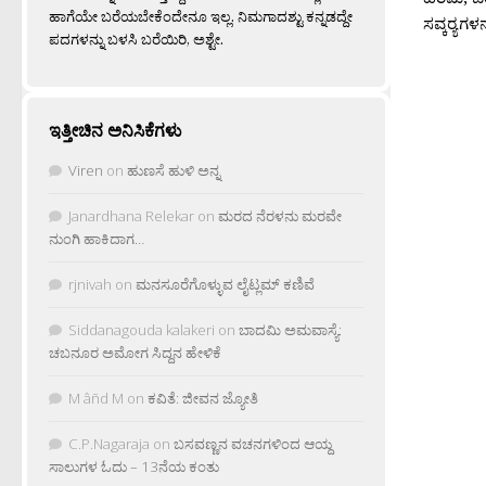
ಹಾಗೆಯೇ ಬರೆಯಬೇಕೆಂದೇನೂ ಇಲ್ಲ. ನಿಮಗಾದಶ್ಟು ಕನ್ನಡದ್ದೇ
ಸವ್ಕರ‍್ಯಗಳನ್
ಪದಗಳನ್ನು ಬಳಸಿ ಬರೆಯಿರಿ, ಅಶ್ಟೇ.
ಇತ್ತೀಚಿನ ಅನಿಸಿಕೆಗಳು
Viren
on
ಹುಣಸೆ ಹುಳಿ ಅನ್ನ
Janardhana Relekar
on
ಮರದ ನೆರಳನು ಮರವೇ
ನುಂಗಿ ಹಾಕಿದಾಗ…
rjnivah
on
ಮನಸೂರೆಗೊಳ್ಳುವ ಲೈಟ್ಲಮ್ ಕಣಿವೆ
Siddanagouda kalakeri
on
ಬಾದಮಿ ಅಮವಾಸ್ಯೆ:
ಚಬನೂರ ಅಮೋಗ ಸಿದ್ದನ ಹೇಳಿಕೆ
M âñd M
on
ಕವಿತೆ: ಜೀವನ ಜ್ಯೋತಿ
C.P.Nagaraja
on
ಬಸವಣ್ಣನ ವಚನಗಳಿಂದ ಆಯ್ದ
ಸಾಲುಗಳ ಓದು – 13ನೆಯ ಕಂತು