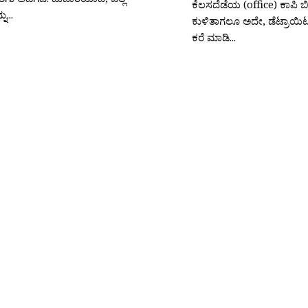
ಕೆಲಸದೆಡೆಯ (office) ಕಾಪಿ ಬ
ನು...
ಕುಳಿತಾಗಲೂ ಅದೇ, ಡೆಟ್ರಾಯಿಟ್ನ
ಕರೆ ಮಾಡಿ...