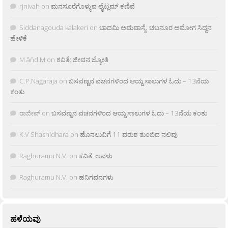
rjnivah
on
ಮನಸೂರೆಗೊಳ್ಳುವ ಲೈಟ್ಲಮ್ ಕಣಿವೆ
Siddanagouda kalakeri
on
ಬಾದಮಿ ಅಮವಾಸ್ಯೆ: ಚಬನೂರ ಅಮೋಗ ಸಿದ್ದನ
ಹೇಳಿಕೆ
M âñd M
on
ಕವಿತೆ: ಜೀವನ ಜ್ಯೋತಿ
C.P.Nagaraja
on
ಬಸವಣ್ಣನ ವಚನಗಳಿಂದ ಆಯ್ದ ಸಾಲುಗಳ ಓದು – 13ನೆಯ
ಕಂತು
ರಾಜೀವ್
on
ಬಸವಣ್ಣನ ವಚನಗಳಿಂದ ಆಯ್ದ ಸಾಲುಗಳ ಓದು – 13ನೆಯ ಕಂತು
K.V Shashidhara
on
ಹೊನಲುವಿಗೆ 11 ವರುಶ ತುಂಬಿದ ನಲಿವು
Raghuramu N.V.
on
ಕವಿತೆ: ಅವಳು
Raghuramu N.V.
on
ಹನಿಗವನಗಳು
ಹಳೆಯವು