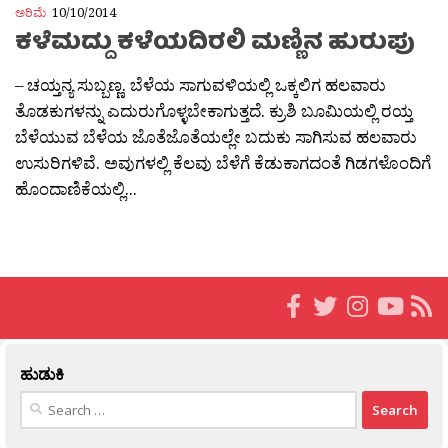
ಅರಿಮೆ
10/10/2014
ಕಳೆಮದ್ದು ಕಳೆಯದಿರಲಿ ಮಣ್ಣಿನ ಹುರುಪು
– ಚಯ್ತನ್ಯ ಸುಬ್ಬಣ್ಣ. ಬೆಳೆಯ ಸಾಗುವಳಿಯಲ್ಲಿ ಒಕ್ಕಲಿಗ ಹಲವಾರು
ತೊಡಕುಗಳನ್ನು ಎದುರುಗೊಳ್ಳಬೇಕಾಗುತ್ತದೆ. ಕ್ರುಶಿ ಬೂಮಿಯಲ್ಲಿ ರಯ್ತ
ಬೆಳೆಯುವ ಬೆಳೆಯ ಜೊತೆಜೊತೆಯಲ್ಲೇ ಬದುಕು ಸಾಗಿಸುವ ಹಲವಾರು
ಉಸುರಿಗಳಿವೆ. ಅವುಗಳಲ್ಲಿ ಕೆಲವು ಬೆಳೆಗೆ ಕೆಡುಕಾಗದಂತೆ ಗಿಡಗಳೊಂದಿಗೆ
ಹೊಂದಾಣಿಕೆಯಲ್ಲಿ...
ಹುಡುಕಿ
Search
for: