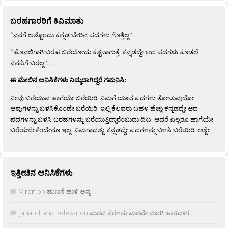
ಬರಹಗಾರರಿಗೆ ಕಿವಿಮಾತು
“ನನಗೆ ಅಶ್ಟೊಂದು ಕನ್ನಡ ಬೇರಿನ ಪದಗಳು ಗೊತ್ತಿಲ್ಲ”…
“ಹೊನಲಿಗಾಗಿ ಬರಹ ಬರೆಯೋದು ಕಶ್ಟವಾಗುತ್ತೆ. ಕನ್ನಡದ್ದೇ ಆದ ಪದಗಳು ಕೂಡಲೆ
ನೆನಪಿಗೆ ಬರಲ್ಲ”…
ಈ ಮೇಲಿನ ಅನಿಸಿಕೆಗಳು ನಿಮ್ಮದಾಗಿದ್ದರೆ ಗಮನಿಸಿ:
ನೀವು ಬರೆಯುವ ಹಾಗೆಯೇ ಬರೆಯಿರಿ. ನಿಮಗೆ ಯಾವ ಪದಗಳು ತೋಚುವುದೋ
ಅವುಗಳನ್ನು ಬಳಸಿಕೊಂಡೇ ಬರೆಯಿರಿ. ಇಲ್ಲಿ ಕೆಲವರು ಬಹಳ ಹೆಚ್ಚು ಕನ್ನಡದ್ದೇ ಆದ
ಪದಗಳನ್ನು ಬಳಸಿ ಬರಹಗಳನ್ನು ಬರೆಯುತ್ತಿದ್ದಾರೆಂಬುದು ದಿಟ. ಆದರೆ ಎಲ್ಲರೂ ಹಾಗೆಯೇ
ಬರೆಯಬೇಕೆಂದೇನೂ ಇಲ್ಲ. ನಿಮಗಾದಶ್ಟು ಕನ್ನಡದ್ದೇ ಪದಗಳನ್ನು ಬಳಸಿ ಬರೆಯಿರಿ, ಅಶ್ಟೇ.
ಇತ್ತೀಚಿನ ಅನಿಸಿಕೆಗಳು
Viren
on
ಹುಣಸೆ ಹುಳಿ ಅನ್ನ
Janardhana Relekar
on
ಮರದ ನೆರಳನು ಮರವೇ ನುಂಗಿ ಹಾಕಿದಾಗ…