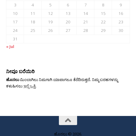
3
4
5
6
7
8
9
10
11
12
13
14
15
16
17
18
19
20
21
22
23
24
25
26
27
28
29
30
31
« Jul
ನೀವೂ ಬರೆಯಿರಿ
ಹೊನಲು
ಮಿಂಬಾಗಿಲು ನಿಮಗಾಗಿ ಯಾವಾಗಲೂ ತೆರೆದಿರುತ್ತದೆ. ನಿಮ್ಮ ಬರಹಗಳನ್ನು
ಕಳುಹಿಸಲು
ಇಲ್ಲಿ ಒತ್ತಿ
.
ಹೊನಲು © 2026.