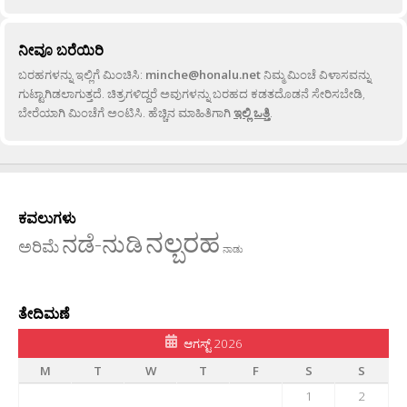
ನೀವೂ ಬರೆಯಿರಿ
ಬರಹಗಳನ್ನು ಇಲ್ಲಿಗೆ ಮಿಂಚಿಸಿ:
minche@honalu.net
ನಿಮ್ಮ ಮಿಂಚೆ ವಿಳಾಸವನ್ನು
ಗುಟ್ಟಾಗಿಡಲಾಗುತ್ತದೆ. ಚಿತ್ರಗಳಿದ್ದರೆ ಅವುಗಳನ್ನು ಬರಹದ ಕಡತದೊಡನೆ ಸೇರಿಸಬೇಡಿ,
ಬೇರೆಯಾಗಿ ಮಿಂಚೆಗೆ ಅಂಟಿಸಿ. ಹೆಚ್ಚಿನ ಮಾಹಿತಿಗಾಗಿ
ಇಲ್ಲಿ ಒತ್ತಿ
.
ಕವಲುಗಳು
ನಲ್ಬರಹ
ನಡೆ-ನುಡಿ
ಅರಿಮೆ
ನಾಡು
ತೇದಿಮಣೆ
ಆಗಸ್ಟ್ 2026
M
T
W
T
F
S
S
1
2