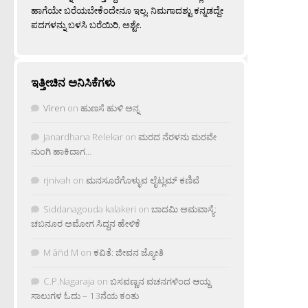
ಹಾಗೆಯೇ ಬರೆಯಬೇಕೆಂದೇನೂ ಇಲ್ಲ. ನಿಮಗಾದಶ್ಟು ಕನ್ನಡದ್ದೇ
ಪದಗಳನ್ನು ಬಳಸಿ ಬರೆಯಿರಿ, ಅಶ್ಟೇ.
ಇತ್ತೀಚಿನ ಅನಿಸಿಕೆಗಳು
Viren
on
ಹುಣಸೆ ಹುಳಿ ಅನ್ನ
Janardhana Relekar
on
ಮರದ ನೆರಳನು ಮರವೇ
ನುಂಗಿ ಹಾಕಿದಾಗ…
rjnivah
on
ಮನಸೂರೆಗೊಳ್ಳುವ ಲೈಟ್ಲಮ್ ಕಣಿವೆ
Siddanagouda kalakeri
on
ಬಾದಮಿ ಅಮವಾಸ್ಯೆ:
ಚಬನೂರ ಅಮೋಗ ಸಿದ್ದನ ಹೇಳಿಕೆ
M âñd M
on
ಕವಿತೆ: ಜೀವನ ಜ್ಯೋತಿ
C.P.Nagaraja
on
ಬಸವಣ್ಣನ ವಚನಗಳಿಂದ ಆಯ್ದ
ಸಾಲುಗಳ ಓದು – 13ನೆಯ ಕಂತು