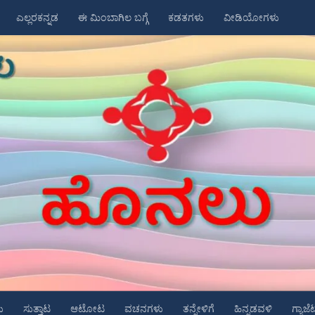
ಎಲ್ಲರಕನ್ನಡ
ಈ ಮಿಂಬಾಗಿಲ ಬಗ್ಗೆ
ಕಡತಗಳು
ವೀಡಿಯೋಗಳು
ು
ಸುತ್ತಾಟ
ಆಟೋಟ
ವಚನಗಳು
ತನ್ನೇಳಿಗೆ
ಹಿನ್ನಡವಳಿ
ಗ್ಯಾಜೆ