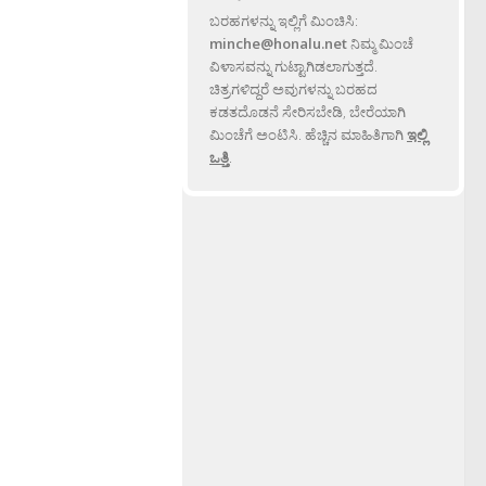
ಬರಹಗಳನ್ನು ಇಲ್ಲಿಗೆ ಮಿಂಚಿಸಿ:
minche@honalu.net
ನಿಮ್ಮ ಮಿಂಚೆ
ವಿಳಾಸವನ್ನು ಗುಟ್ಟಾಗಿಡಲಾಗುತ್ತದೆ.
ಚಿತ್ರಗಳಿದ್ದರೆ ಅವುಗಳನ್ನು ಬರಹದ
ಕಡತದೊಡನೆ ಸೇರಿಸಬೇಡಿ, ಬೇರೆಯಾಗಿ
ಮಿಂಚೆಗೆ ಅಂಟಿಸಿ. ಹೆಚ್ಚಿನ ಮಾಹಿತಿಗಾಗಿ
ಇಲ್ಲಿ
ಒತ್ತಿ
.