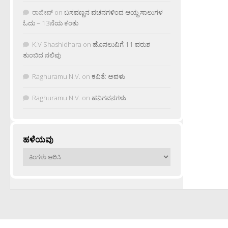
ರಾಜೀವ್
on
ಬಸವಣ್ಣನ ವಚನಗಳಿಂದ ಆಯ್ದ ಸಾಲುಗಳ
ಓದು – 13ನೆಯ ಕಂತು
K.V Shashidhara
on
ಹೊನಲುವಿಗೆ 11 ವರುಶ
ತುಂಬಿದ ನಲಿವು
Raghuramu N.V.
on
ಕವಿತೆ: ಅವಳು
Raghuramu N.V.
on
ಹನಿಗವನಗಳು
ಹಳೆಯವು
ಹಳೆಯವು