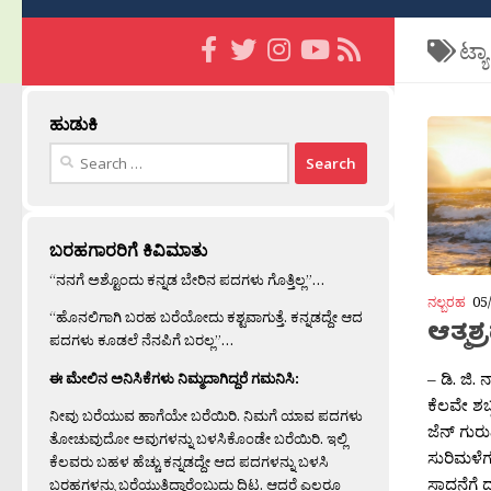
ಟ್ಯ
ಹುಡುಕಿ
Search
for:
ಬರಹಗಾರರಿಗೆ ಕಿವಿಮಾತು
“ನನಗೆ ಅಶ್ಟೊಂದು ಕನ್ನಡ ಬೇರಿನ ಪದಗಳು ಗೊತ್ತಿಲ್ಲ”…
ನಲ್ಬರಹ
05
“ಹೊನಲಿಗಾಗಿ ಬರಹ ಬರೆಯೋದು ಕಶ್ಟವಾಗುತ್ತೆ. ಕನ್ನಡದ್ದೇ ಆದ
ಆತ್ಮಶ
ಪದಗಳು ಕೂಡಲೆ ನೆನಪಿಗೆ ಬರಲ್ಲ”…
– ಡಿ. ಜಿ.
ಈ ಮೇಲಿನ ಅನಿಸಿಕೆಗಳು ನಿಮ್ಮದಾಗಿದ್ದರೆ ಗಮನಿಸಿ:
ಕೆಲವೇ ಶಬ್ದ
ನೀವು ಬರೆಯುವ ಹಾಗೆಯೇ ಬರೆಯಿರಿ. ನಿಮಗೆ ಯಾವ ಪದಗಳು
ಜೆನ್ ಗುರು
ತೋಚುವುದೋ ಅವುಗಳನ್ನು ಬಳಸಿಕೊಂಡೇ ಬರೆಯಿರಿ. ಇಲ್ಲಿ
ಸುರಿಮಳೆಗ
ಕೆಲವರು ಬಹಳ ಹೆಚ್ಚು ಕನ್ನಡದ್ದೇ ಆದ ಪದಗಳನ್ನು ಬಳಸಿ
ಸಾದನೆಗೆ ದಾ
ಬರಹಗಳನ್ನು ಬರೆಯುತ್ತಿದ್ದಾರೆಂಬುದು ದಿಟ. ಆದರೆ ಎಲ್ಲರೂ