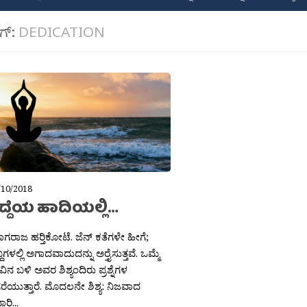
ಾಗ್:
DEDICATION
/10/2018
್ರದ್ದೆಯ ಹಾದಿಯಲ್ಲಿ…
 ನಾಗರಾಜ ಹರ‍್ತಿಕೋಟೆ. ಜೆನ್ ಕತೆಗಳೇ ಹೀಗೆ;
ಗಳಲ್ಲಿ ಅಗಾದವಾದುದನ್ನು ಅರ‍್ತೈಸುತ್ತವೆ. ಒಮ್ಮೆ
ವಿನ ಬಳಿ ಅವರ ಶಿಶ್ಯಂದಿರು ಪ್ರಶ್ನೆಗಳ
ರೆಯುತ್ತಾರೆ. ಮೊದಲನೇ ಶಿಶ್ಯ: ನಿಜವಾದ
ರಿ...