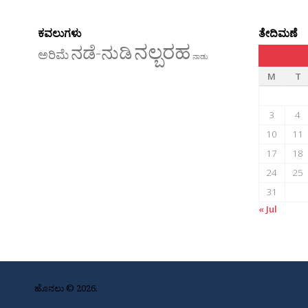
ಕವಲುಗಳು
ತೇದಿಮಣೆ
ನಲ್ಬರಹ
ನಡೆ-ನುಡಿ
ಅರಿಮೆ
ನಾಡು
M
T
3
4
10
11
17
18
24
25
31
« Jul
ಹೊನಲು © 2026.